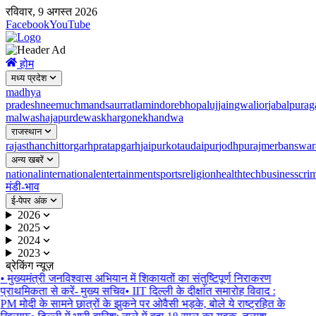
रविवार, 9 अगस्त 2026
Facebook
YouTube
होम
मध्य प्रदेश
madhya
pradesh
neemuch
mandsaur
ratlam
indore
bhopal
ujjain
gwalior
jabalpur
ag
malwa
shajapur
dewas
khargone
khandwa
राजस्थान
rajasthan
chittorgarh
pratapgarh
jaipur
kota
udaipur
jodhpur
ajmer
banswar
अन्य खबरें
national
international
entertainment
sports
religion
health
tech
business
cri
मंडी-भाव
ई-पेपर अंक
2026
2025
2024
2023
ब्रेकिंग न्यूज़
•
मुख्यमंत्री जनविश्वास अभियान में शिकायतों का संतुष्टिपूर्ण निराकरण
प्राथमिकता से करें- मुख्य सचिव
•
IIT दिल्ली के दीक्षांत समारोह विवाद :
PM मोदी के सामने छात्रों के झुकने पर ओवैसी भड़के, बोले ये राष्ट्रहित के