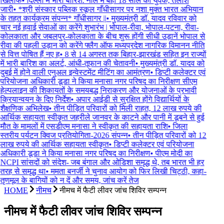
खिलाफ
•
दिल्ली में भारी बारिश: नाले में बहा 18 साल का युवक, तलाश
जारी
•
*श्री संस्कार पब्लिक स्कूल गाँधीसागर पर नशा मुक्त भारत अभियान
के तहत कार्यक्रम संपन्न* गाँधीसागर ||
•
मुख्यमंत्री डॉ. यादव रविवार को
चार नई हवाई सेवाओं का करेंगे शुभारंभ | भोपाल-रीवा, भोपाल-पटना, रीवा-
कोलकाता और जबलपुर-कोलकाता के बीच शुरू होंगी सीधी उड़ानें भोपाल से
रीवा की पहली उड़ान को करेंगे फ्लैग ऑफ मध्यप्रदेश नागरिक विमानन नीति
से वित्त पोषित हैं नए ह
•
8 से 14 अगस्त तक बिहार-झारखंड सहित इन राज्यों
में भारी बारिश का अलर्ट, आंधी-तूफान की चेतावनी
•
मुख्यमंत्री डॉ. यादव को
दुबई में होने वाली एनुअल इन्वेस्टमेंट मीटिंग का आमंत्रण
•
डिप्टी कलेक्टर एवं
परियोजना अधिकारी डूडा ने किया मनासा नगर परिषद का निरीक्षण सीएम
हेल्पलाइन की शिकायतों के समयबद्ध निराकरण और योजनाओं के प्रभावी
क्रियान्वयन के दिए निर्देश
•
अपार आईडी से सुरक्षित होंगे विद्यार्थियों के
शैक्षणिक अभिलेख
•
तीन पीड़ित परिवारों को मिली राहत, 12 लाख रुपये की
आर्थिक सहायता स्वीकृत जहरीले जानवर के काटने और पानी में डूबने से हुई
मौत के मामलों में एसडीएम मनासा ने स्वीकृत की सहायता राशि
•
जिला
स्तरीय पर्यटन क्विज प्रतियोगिता-2026 संपन्न
•
तीन पीड़ित परिवारों को 12
लाख रुपये की आर्थिक सहायता स्वीकृत
•
डिप्टी कलेक्टर एवं परियोजना
अधिकारी डूडा ने किया मनासा नगर परिषद का निरीक्षण
•
पीएम मोदी का
NCPI सांसदों को संदेश- जब बंगाल और ओडिशा समृद्ध थे, तब भारत भी हर
तरह से समृद्ध था
•
ममता बनर्जी ने चुनाव आयोग को फिर लिखी चिट्ठी, कहा-
तृणमूल के बागियों को न दें और समय, जांच करें तेज
HOME
नीमच
नीमच में फैटी लीवर जांच शिविर सम्‍पन्‍न
नीमच में फैटी लीवर जांच शिविर सम्‍पन्‍न