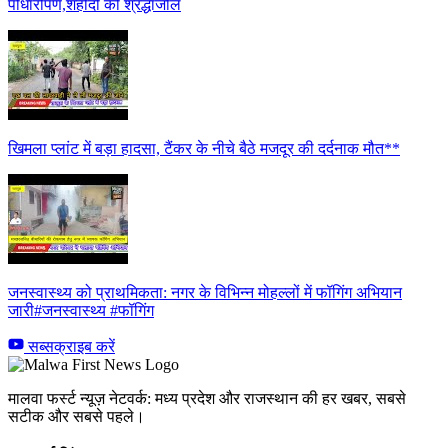
पौधारोपण,शहीदों को श्रद्धांजलि
खिमला प्लांट में बड़ा हादसा, टैंकर के नीचे बैठे मजदूर की दर्दनाक मौत**
जनस्वास्थ्य को प्राथमिकता: नगर के विभिन्न मोहल्लों में फॉगिंग अभियान
जारी#जनस्वास्थ्य #फॉगिंग
सब्सक्राइब करें
मालवा फर्स्ट न्यूज़ नेटवर्क: मध्य प्रदेश और राजस्थान की हर खबर, सबसे
सटीक और सबसे पहले।