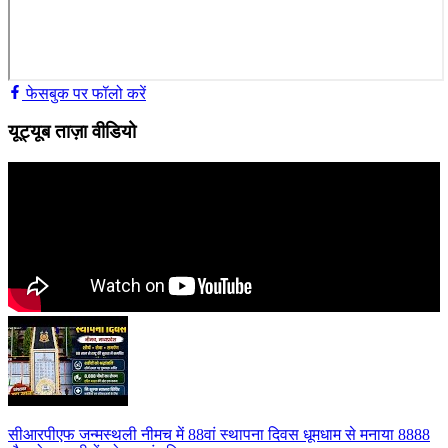
फेसबुक पर फॉलो करें
यूट्यूब ताज़ा वीडियो
सीआरपीएफ जन्मस्थली नीमच में 88वां स्थापना दिवस धूमधाम से मनाया 8888