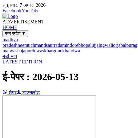
शुक्रवार, 7 अगस्त 2026
Facebook
YouTube
ADVERTISEMENT
HOME
मध्य प्रदेश ▼
madhya
pradesh
neemuch
mandsaur
ratlam
indore
bhopal
ujjain
gwalior
jabalpur
ag
malwa
shajapur
dewas
khargone
khandwa
मंडी-भाव
LATEST EDITION
ई-पेपर :
2026-05-13
शेयर
डाउनलोड