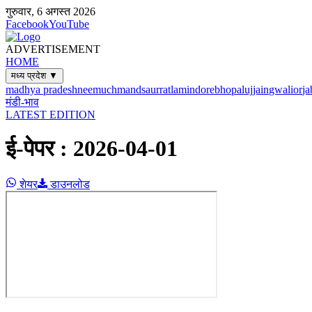
गुरुवार, 6 अगस्त 2026
Facebook
YouTube
ADVERTISEMENT
HOME
मध्य प्रदेश ▼
madhya pradesh
neemuch
mandsaur
ratlam
indore
bhopal
ujjain
gwalior
ja
मंडी-भाव
LATEST EDITION
ई-पेपर :
2026-04-01
शेयर
डाउनलोड