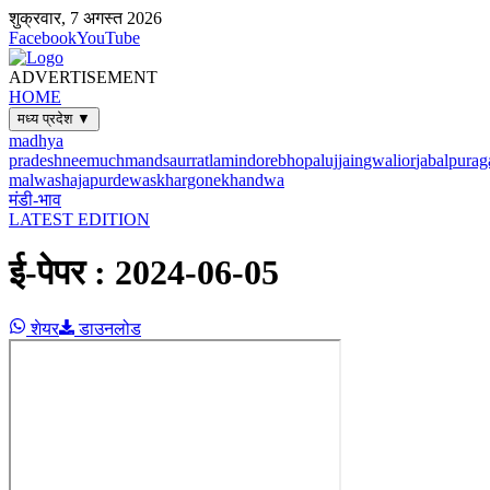
शुक्रवार, 7 अगस्त 2026
Facebook
YouTube
ADVERTISEMENT
HOME
मध्य प्रदेश ▼
madhya
pradesh
neemuch
mandsaur
ratlam
indore
bhopal
ujjain
gwalior
jabalpur
ag
malwa
shajapur
dewas
khargone
khandwa
मंडी-भाव
LATEST EDITION
ई-पेपर :
2024-06-05
शेयर
डाउनलोड