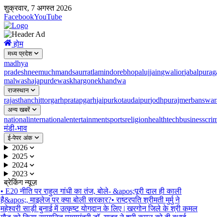
शुक्रवार, 7 अगस्त 2026
Facebook
YouTube
होम
मध्य प्रदेश
madhya
pradesh
neemuch
mandsaur
ratlam
indore
bhopal
ujjain
gwalior
jabalpur
ag
malwa
shajapur
dewas
khargone
khandwa
राजस्थान
rajasthan
chittorgarh
pratapgarh
jaipur
kota
udaipur
jodhpur
ajmer
banswar
अन्य खबरें
national
international
entertainment
sports
religion
health
tech
business
cri
मंडी-भाव
ई-पेपर अंक
2026
2025
2024
2023
ब्रेकिंग न्यूज़
•
E20 नीति पर राहुल गांधी का तंज, बोले- &apos;पूरी दाल ही काली
है&apos;, माइलेज पर क्या बोली सरकार?
•
राष्ट्रपति श्रीमती मुर्मु ने
महेश्वरी साड़ी बुनाई में उत्कृष्ट योगदान के लिए | खरगोन जिले के श्री कमल