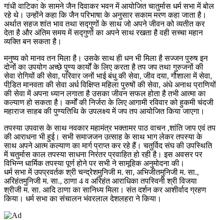
गांधी वाटिका के सामने जैन दिवाकर भवन में आयोजित चातुर्मास धर्म सभा में बोल
रहे थे। उन्होंने कहा कि जैन परिभाषा के अनुसार सकाम मरण कहा जाता है।
अर्थात सहज शांत भाव तथा सद्गुणों के साथ जो अपने जीवन को व्यतीत कर
देता है और अंतिम समय में सद्गुणों का अपने साथ रखता है वही सच्चा महान
व्यक्ति बन सकता है।
मनुष्य को मानव तन मिला है। उसके साथ ही धन भी मिला है सज्जन पुरुष इन
दोनों का उपयोग अच्छे पुण्य कार्यों के लिए करता है तप जप तथा गुरुजनों की
सेवा रोगियों की सेवा, परिवार जनों भाई बंधु की सेवा, जीव दया, गौशाला में सेवा,
पीडि़त मानवता की सेवा अर्ध विक्षिप्त महिला पुरुषों की सेवा, अंधे अनाथ प्राणियों
की सेवा में अपना ध्यान लगाता है उसका जीवन सफल होता है तभी आत्मा का
कल्याण हो सकता है। कर्मों की निर्जरा के लिए आगामी रविवार को हुकमी चंदजी
महाराज साहब की पुण्यतिथि के उपलक्ष्य में जप तप आयोजित किया जाएगा।
तपस्या उपवास के साथ नवकार महामंत्र भक्तामर पाठ वाचन ,शांति जाप एवं तप
की आराधना भी हुई। सभी समाजजन उत्साह के साथ भाग लेकर तपस्या के
साथ अपने आत्म कल्याण का मार्ग प्राप्त कर रहे हैं। चतुर्विद संघ की उपस्थिति
में चतुर्मास काल तपस्या साधना निरंतर प्रवाहित हो रही है। इस अवसर पर
विभिन्न धार्मिक तपस्या पूर्ण होने पर सभी ने सामूहिक अनुमोदना की।
धर्म सभा में उपप्रवर्तक श्री चन्द्रेशमुनिजी म. सा, अभिजीतमुनिजी म. सा.,
अरिहंतमुनिजी म. सा., ठाणा 4 व अरिहंत आराधिका तपस्विनी श्री विजया
श्रीजी म. सा. आदि ठाणा का सानिध्य मिला। संत दर्शन कर आशीर्वाद ग्रहण
किया। धर्म सभा का संचालन भंवरलाल देशलहरा ने किया।