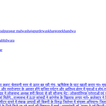
balpur
agar malwa
shajapur
dewas
khargone
khandwa
a
bhilwara
me
का कहर! चेतावनी स्तर से ऊपर बह रही गंगा, ऋषिकेश के घाट खाली कराए गए
•
मुख्
और स्वरोजगार के अवसर होंगे सृजित पर्यटन और आतिथ्य क्षेत्र में युवाओं व होम-स
दव ने लोकसभा अध्यक्ष श्री बिरला से की सौजन्य भेंट | लोकतांत्रिक परंपराओं एवं जनहि
लेंगे...राज्यसभा में BJP सांसदों ने कांग्रेस के खिलाफ लगाए नारे
•
कलेक्टर ने नि
टर दायरे में तंबाकू उत्पादों की बिक्री के विरुद्ध जिलेभर में संयुक्त अभियान
•
जिला न