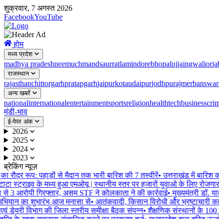
शुक्रवार, 7 अगस्त 2026
Facebook
YouTube
होम
मध्य प्रदेश
madhya pradesh
neemuch
mandsaur
ratlam
indore
bhopal
ujjain
gwalior
ja
राजस्थान
rajasthan
chittorgarh
pratapgarh
jaipur
kota
udaipur
jodhpur
ajmer
banswar
अन्य खबरें
national
international
entertainment
sports
religion
health
tech
business
cri
मंडी-भाव
ई-पेपर अंक
2026
2025
2024
2023
ब्रेकिंग न्यूज़
 रौद्र रूप: पहाड़ों से मैदान तक भारी बारिश की 7 तस्वीरें
•
उत्तराखंड में बारिश 
ाटा स्ट्राइव के मध्य हुआ एमओयू | स्थानीय स्तर पर हजारों युवाओ के लिए रोजगार 
े 3 आरोपी गिरफ्तार, असम STF ने कोलकाता ने की कार्रवाई
•
मुख्यमंत्री डॉ. या
भियान का शुभारंभ आज मनासा से
•
आतंकवादी, किसान विरोधी और भ्रष्टाचारी कहां मि
ं डेयरी विभाग की जिला स्तरीय समीक्षा बैठक संपन्न
•
शैक्षणिक संस्थानों के 100 मी