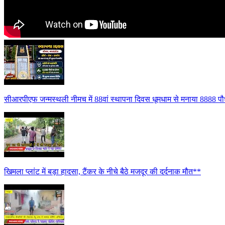
सीआरपीएफ जन्मस्थली नीमच में 88वां स्थापना दिवस धूमधाम से मनाया 8888 पौध
खिमला प्लांट में बड़ा हादसा, टैंकर के नीचे बैठे मजदूर की दर्दनाक मौत**