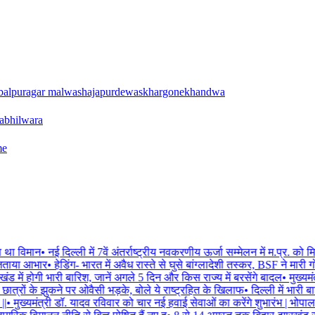
balpur
agar malwa
shajapur
dewas
khargone
khandwa
a
bhilwara
me
 था विमान
•
नई दिल्ली में 7वें अंतर्राष्ट्रीय नवकरणीय ऊर्जा सम्मेलन में म.प्र. को मिल
 जताया आभार
•
हेडिंग- भारत में अवैध रास्ते से घुसे बांग्लादेशी तस्कर, BSF ने मारी 
ड में होगी भारी बारिश, जानें अगले 5 दिन और किस राज्य में बरसेंगे बादल
•
मुख्यमं
छात्रों के झुकने पर ओवैसी भड़के, बोले ये राष्ट्रहित के खिलाफ
•
दिल्ली में भारी 
|
•
मुख्यमंत्री डॉ. यादव रविवार को चार नई हवाई सेवाओं का करेंगे शुभारंभ | भ