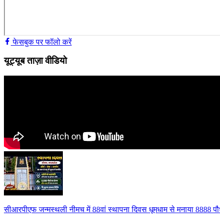
फेसबुक पर फॉलो करें
यूट्यूब ताज़ा वीडियो
सीआरपीएफ जन्मस्थली नीमच में 88वां स्थापना दिवस धूमधाम से मनाया 8888 पौध