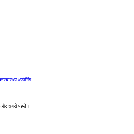
नस्वास्थ्य #फॉगिंग
ीक और सबसे पहले।