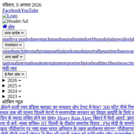
रविवार, 9 अगस्त 2026
Facebook
YouTube
होम
मध्य प्रदेश
madhya pradesh
neemuch
mandsaur
ratlam
indore
bhopal
ujjain
gwalior
ja
राजस्थान
rajasthan
chittorgarh
pratapgarh
jaipur
kota
udaipur
jodhpur
ajmer
banswar
अन्य खबरें
national
international
entertainment
sports
religion
health
tech
business
cri
मंडी-भाव
ई-पेपर अंक
2026
2025
2024
2023
ब्रेकिंग न्यूज़
स झेलने वाली एयर इंडिया फ्लाइट का पायलट डोप टेस्ट में फेल? 300 फीट नीचे गिरा
्थल तक की यात्रा दिल्ली मेट्रो ने मध्यप्रदेश सरकार का विद्युत आपूर्ति के लिये
िन से ज्यादा लंबित होने का दावा
•
Heavy Rain Alert: बिहार में येलो अलर्ट, झारखं
ा से करें- मुख्य सचिव
•
IIT दिल्ली के दीक्षांत समारोह विवाद : PM मोदी के सामने 
कूल गाँधीसागर पर नशा मुक्त भारत अभियान के तहत कार्यक्रम संपन्न* गाँधीसागर |