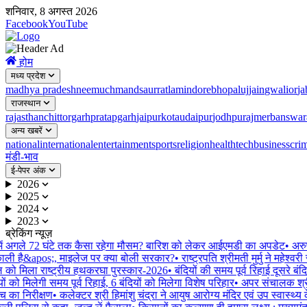
शनिवार, 8 अगस्त 2026
Facebook
YouTube
होम
मध्य प्रदेश
madhya pradesh
neemuch
mandsaur
ratlam
indore
bhopal
ujjain
gwalior
ja
राजस्थान
rajasthan
chittorgarh
pratapgarh
jaipur
kota
udaipur
jodhpur
ajmer
banswar
अन्य खबरें
national
international
entertainment
sports
religion
health
tech
business
cri
मंडी-भाव
ई-पेपर अंक
2026
2025
2024
2023
ब्रेकिंग न्यूज़
ें अगले 72 घंटे तक कैसा रहेगा मौसम? बारिश को लेकर आईएमडी का अपडेट
•
अरुण
ली है&apos;, माइलेज पर क्या बोली सरकार?
•
राष्ट्रपति श्रीमती मुर्मु ने महेश्
को मिला राष्ट्रीय हथकरघा पुरस्कार-2026
•
बंदियों की समय पूर्व रिहाई दूसरे बं
ं को मिलेगी समय पूर्व रिहाई, 6 बंदियों को मिलेगा विशेष परिहार
•
अपर संचालक श्री ब
च का निरीक्षण
•
कलेक्टर श्री हिमांशु चंद्रा ने आयुष आरोग्य मंदिर एवं उप स्वास्थ्य क