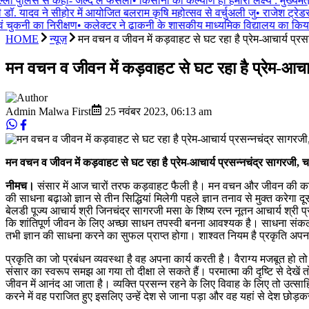
ली पुलिस से कहा- जल्द लें फैसला
•
किसानों का कल्याण ही हमारा लक्ष्य : मुख्यमं
ी डॉ. यादव ने सीहोर में आयोजित बलराम कृषि महोत्सव से वर्चुअली जु
•
राजेश ट्रेडर्
चुकनी का निरीक्षण
•
कलेक्टर ने ढाकनी के शासकीय माध्यमिक विद्यालय का किया न
HOME
न्यूज़
मन वचन व जीवन में कड़वाहट से घट रहा है प्रेम-आचार्य प्रसन
मन वचन व जीवन में कड़वाहट से घट रहा है प्रेम-आचार्
Admin Malwa First
25 नवंबर 2023
,
06:13 am
मन वचन व जीवन में कड़वाहट से घट रहा है प्रेम-आचार्य प्रसन्नचंद्र सागरजी, चा
नीमच।
संसार में आज चारों तरफ कड़वाहट फैली है। मन वचन और जीवन की कड़वाहट स
की साधना बढ़ाओ ज्ञान से तीन सिद्धियां मिलेगी पहले ज्ञान तनाव से मुक्त करेगा दू
बेलडी पूज्य आचार्य श्री जिनचंद्र सागरजी मसा के शिष्य रत्न नूतन आचार्य श्री प
कि शांतिपूर्ण जीवन के लिए अच्छा साधन तपस्वी बनना आवश्यक है। साधना संकल्प सि
तभी ज्ञान की साधना करने का सुफल प्राप्त होगा। शाश्वत नियम है प्रकृति अपना
प्रकृति का जो प्रबंधन व्यवस्था है वह अपना कार्य करती है। वैराग्य मजबूत हो तो 
संसार का स्वरूप समझ आ गया तो दीक्षा ले सकते हैं। परमात्मा की दृष्टि से देखें
जीवन में आनंद आ जाता है। व्यक्ति प्रसन्न रहने के लिए विवाह के लिए तो उत्साहित हो
करने में वह पराजित हुए इसलिए उन्हें देश से जाना पड़ा और वह यहां से देश छोड़