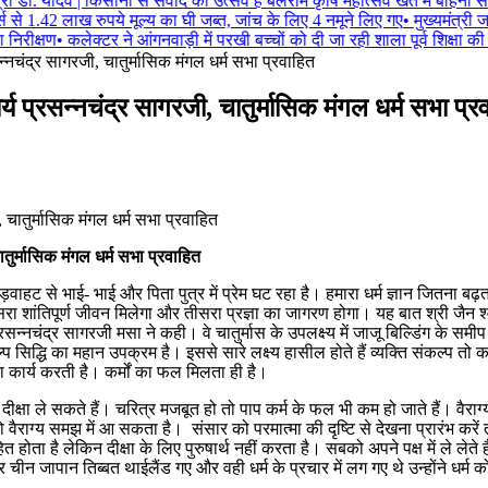
त्री डॉ. यादव | किसानों से संवाद का उत्सव है बलराम कृषि महोत्सव खेत में बोहनी
स से 1.42 लाख रुपये मूल्य का घी जब्त, जांच के लिए 4 नमूने लिए गए
•
मुख्यमंत्री 
िरीक्षण
•
कलेक्टर ने आंगनवाड़ी में परखी बच्चों को दी जा रही शाला पूर्व शिक्षा की ग
्नचंद्र सागरजी, चातुर्मासिक मंगल धर्म सभा प्रवाहित
य प्रसन्नचंद्र सागरजी, चातुर्मासिक मंगल धर्म सभा प्र
तुर्मासिक मंगल धर्म सभा प्रवाहित
े भाई- भाई और पिता पुत्र में प्रेम घट रहा है। हमारा धर्म ज्ञान जितना बढ़ता ह
सरा शांतिपूर्ण जीवन मिलेगा और तीसरा प्रज्ञा का जागरण होगा। यह बात श्री जैन श्वेत
्रसन्नचंद्र सागरजी मसा ने कही। वे चातुर्मास के उपलक्ष्य में जाजू बिल्डिंग के सम
द्धि का महान उपक्रम है। इससे सारे लक्ष्य हासील होते हैं व्यक्ति संकल्प तो कर
 कार्य करती है। कर्मों का फल मिलता ही है।
दीक्षा ले सकते हैं। चरित्र मजबूत हो तो पाप कर्म के फल भी कम हो जाते हैं। वैराग
 तो वैराग्य समझ में आ सकता है। संसार को परमात्मा की दृष्टि से देखना प्रारंभ कर
ता है लेकिन दीक्षा के लिए पुरुषार्थ नहीं करता है। सबको अपने पक्ष में ले लेते हैं तो
कर चीन जापान तिब्बत थाईलैंड गए और वही धर्म के प्रचार में लग गए थे उन्होंने ध