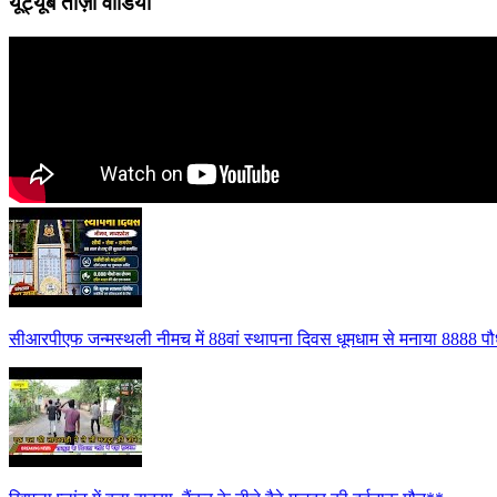
यूट्यूब ताज़ा वीडियो
सीआरपीएफ जन्मस्थली नीमच में 88वां स्थापना दिवस धूमधाम से मनाया 8888 पौध