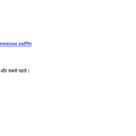
नस्वास्थ्य #फॉगिंग
ीक और सबसे पहले।