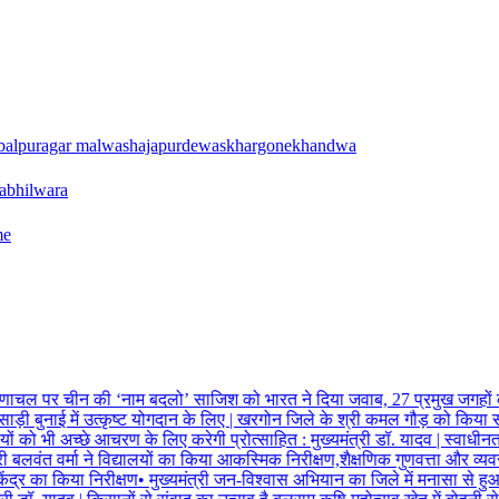
balpur
agar malwa
shajapur
dewas
khargone
khandwa
a
bhilwara
me
ाचल पर चीन की ‘नाम बदलो’ साजिश को भारत ने दिया जवाब, 27 प्रमुख जगहों की 
वरी साड़ी बुनाई में उत्कृष्ट योगदान के लिए | खरगोन जिले के श्री कमल गौड़ को किया
दियों को भी अच्छे आचरण के लिए करेगी प्रोत्साहित : मुख्यमंत्री डॉ. यादव | स्वाधी
लवंत वर्मा ने विद्यालयों का किया आकस्मिक निरीक्षण,शैक्षणिक गुणवत्ता और व्य
ेंद्र का किया निरीक्षण
•
मुख्यमंत्री जन-विश्वास अभियान का जिले में मनासा से हुआ 