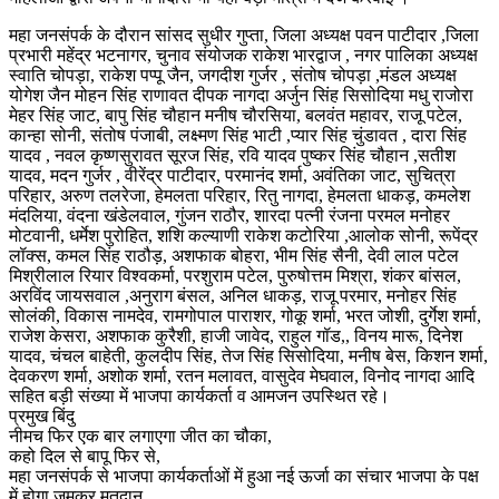
महा जनसंपर्क के दौरान सांसद सुधीर गुप्ता, जिला अध्यक्ष पवन पाटीदार ,जिला
प्रभारी महेंद्र भटनागर, चुनाव संयोजक राकेश भारद्वाज , नगर पालिका अध्यक्ष
स्वाति चोपड़ा, राकेश पप्पू जैन, जगदीश गुर्जर , संतोष चोपड़ा ,मंडल अध्यक्ष
योगेश जैन मोहन सिंह राणावत दीपक नागदा अर्जुन सिंह सिसोदिया मधु राजोरा
मेहर सिंह जाट, बापु सिंह चौहान मनीष चौरसिया, बलवंत महावर, राजू पटेल,
कान्हा सोनी, संतोष पंजाबी, लक्ष्मण सिंह भाटी ,प्यार सिंह चुंडावत , दारा सिंह
यादव , नवल कृष्णसुरावत सूरज सिंह, रवि यादव पुष्कर सिंह चौहान ,सतीश
यादव, मदन गुर्जर , वीरेंद्र पाटीदार, परमानंद शर्मा, अवंतिका जाट, सुचित्रा
परिहार, अरुण तलरेजा, हेमलता परिहार, रितु नागदा, हेमलता धाकड़, कमलेश
मंदलिया, वंदना खंडेलवाल, गुंजन राठौर, शारदा पत्नी रंजना परमल मनोहर
मोटवानी, धर्मेश पुरोहित, शशि कल्याणी राकेश कटोरिया ,आलोक सोनी, रूपेंद्र
लॉक्स, कमल सिंह राठौड़, अशफाक बोहरा, भीम सिंह सैनी, देवी लाल पटेल
मिश्रीलाल रियार विश्वकर्मा, परशुराम पटेल, पुरुषोत्तम मिश्रा, शंकर बांसल,
अरविंद जायसवाल ,अनुराग बंसल, अनिल धाकड़, राजू परमार, मनोहर सिंह
सोलंकी, विकास नामदेव, रामगोपाल पाराशर, गोकू शर्मा, भरत जोशी, दुर्गेश शर्मा,
राजेश केसरा, अशफाक कुरैशी, हाजी जावेद, राहुल गॉड,, विनय मारू, दिनेश
यादव, चंचल बाहेती, कुलदीप सिंह, तेज सिंह सिसोदिया, मनीष बेस, किशन शर्मा,
देवकरण शर्मा, अशोक शर्मा, रतन मलावत, वासुदेव मेघवाल, विनोद नागदा आदि
सहित बड़ी संख्या में भाजपा कार्यकर्ता व आमजन उपस्थित रहे।
प्रमुख बिंदु
नीमच फिर एक बार लगाएगा जीत का चौका,
कहो दिल से बापू फिर से,
महा जनसंपर्क से भाजपा कार्यकर्ताओं में हुआ नई ऊर्जा का संचार भाजपा के पक्ष
में होगा जमकर मतदान