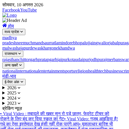
सोमवार, 10 अगस्त 2026
Facebook
YouTube
होम
मध्य प्रदेश
madhya
pradesh
neemuch
mandsaur
ratlam
indore
bhopal
ujjain
gwalior
jabalpur
ag
malwa
shajapur
dewas
khargone
khandwa
राजस्थान
rajasthan
chittorgarh
pratapgarh
jaipur
kota
udaipur
jodhpur
ajmer
banswar
अन्य खबरें
national
international
entertainment
sports
religion
health
tech
business
cri
मंडी-भाव
ई-पेपर अंक
2026
2025
2024
2023
ब्रेकिंग न्यूज़
•
Viral Video : तबादले की खबर सुन रो पड़े छात्र, फेवरेट टीचर को
रोकने के लिए बंद कर दिया स्कूल का गेट
•
Viral Video: गजब आइडिया है!
गधे का ऐसा इस्तेमाल देख हंसी नहीं रोक पाएंगे आप
•
मूसलाधार बारिश भी