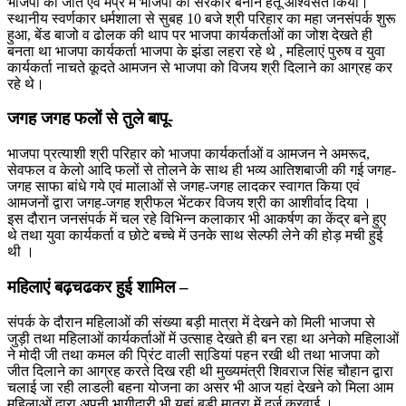
भाजपा की जीत एवं मप्र में भाजपा की सरकार बनाने हेतू आश्वसत किया।
स्थानीय स्वर्णकार धर्मशाला से सुबह 10 बजे श्री परिहार का महा जनसंपर्क शुरू
हुआ, बेंड बाजो व ढोलक की थाप पर भाजपा कार्यकर्ताओं का जोश देखते ही
बनता था भाजपा कार्यकर्ता भाजपा के झंडा लहरा रहे थे , महिलाएं पुरुष व युवा
कार्यकर्ता नाचते कूदते आमजन से भाजपा को विजय श्री दिलाने का आग्रह कर
रहे थे।
जगह जगह फलों से तुले बापू-
भाजपा प्रत्याशी श्री परिहार को भाजपा कार्यकर्ताओं व आमजन ने अमरूद,
सेवफल व केलो आदि फलों से तोलने के साथ ही भव्य आतिशबाजी की गई जगह-
जगह साफा बांधे गये एवं मालाओं से जगह-जगह लादकर स्वागत किया एवं
आमजनों द्वारा जगह-जगह श्रीफल भेंटकर विजय श्री का आशीर्वाद दिया ।
इस दौरान जनसंपर्क में चल रहे विभिन्न कलाकार भी आकर्षण का केंद्र बने हुए
थे तथा युवा कार्यकर्ता व छोटे बच्चे में उनके साथ सेल्फी लेने की होड़ मची हुई
थी ।
महिलाएं बढ़चढकर हुई शामिल –
संपर्क के दौरान महिलाओं की संख्या बड़ी मात्रा में देखने को मिली भाजपा से
जुड़ी तथा महिलाओं कार्यकर्ताओं में उत्साह देखते ही बन रहा था अनेको महिलाओं
ने मोदी जी तथा कमल की प्रिंट वाली साडि़यां पहन रखी थी तथा भाजपा को
जीत दिलाने का आग्रह करते दिख रही थी मुख्यमंत्री शिवराज सिंह चौहान द्वारा
चलाई जा रही लाडली बहना योजना का असर भी आज यहां देखने को मिला आम
महिलाओं द्वारा अपनी भागीदारी भी यहां बड़ी मात्रा में दर्ज करवाई ।