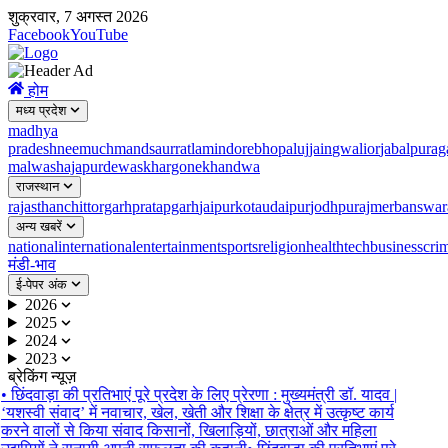
शुक्रवार, 7 अगस्त 2026
Facebook
YouTube
होम
मध्य प्रदेश
madhya
pradesh
neemuch
mandsaur
ratlam
indore
bhopal
ujjain
gwalior
jabalpur
ag
malwa
shajapur
dewas
khargone
khandwa
राजस्थान
rajasthan
chittorgarh
pratapgarh
jaipur
kota
udaipur
jodhpur
ajmer
banswar
अन्य खबरें
national
international
entertainment
sports
religion
health
tech
business
cri
मंडी-भाव
ई-पेपर अंक
2026
2025
2024
2023
ब्रेकिंग न्यूज़
•
छिंदवाड़ा की प्रतिभाएं पूरे प्रदेश के लिए प्रेरणा : मुख्यमंत्री डॉ. यादव |
‘यशस्वी संवाद’ में नवाचार, खेल, खेती और शिक्षा के क्षेत्र में उत्कृष्ट कार्य
करने वालों से किया संवाद किसानों, खिलाड़ियों, छात्राओं और महिला