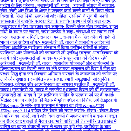
उद्यमियों ने सुनायी अपनी सफलता की कहानी
•
छिंदवाड़ा की प्रतिभाएं पूरे
प्रदेश के लिए प्रेरणा : मुख्यमंत्री डॉ. यादव | ‘यशस्वी संवाद’ में नवाचार,
खेल, खेती और शिक्षा के क्षेत्र में उत्कृष्ट कार्य करने वालों से किया संवाद
किसानों, खिलाड़ियों, छात्राओं और महिला उद्यमियों ने सुनायी अपनी
सफलता की कहानी
•
पत्रकारिता के सशक्तिकरण की ओर बड़ा कदम,
कुकड़ेश्वर में होगा पत्रकार महा समागम
•
दिल्ली जंतर-मंतर प्रदर्शनः राहुल
गांधी के बयान पर सवाल, रुपेश पाण्डेय ने कहा- संस्थाओं पर सवाल खड़े
करना गलत
•
कार मिली, सवार गायब... रामबन में आखिर कौन थे नाके से
भागने वाले संदिग्ध लोग?
•
मुख्यमंत्री डॉ. यादव ने शासकीय आदिवासी
महिला औद्योगिक प्रशिक्षण संस्थान में किया प्रशिक्षु बेटियों से संवाद |
प्रशिक्षण और योजनाओं की जानकारी ली प्रशिक्षु छात्राएं आत्मविश्वास को
बनाये रखे : मुख्यमंत्री डॉ. यादव
•
प्रत्येक शुक्रवार को दौरे पर रहेंगे
अधिकारी : मुख्यमंत्री डॉ. यादव | शासकीय योजनाओं और कार्यक्रमों के
क्रियान्वयन का मैदानी स्तर पर लेंगे जायजा सुशासन की दिशा में मील का
पत्थर सिद्ध होगा जन विश्वास अभियान सरकार के कामकाज को जमीन पर
लाने और सुशासन स्थापित
•
हथकरघा, हमारी समृद्धशाली सांस्कृतिक
विरासत, कौशल और आत्मनिर्भरता का सशक्त प्रतीक है : मुख्यमंत्री डॉ.
यादव | मुख्यमंत्री डॉ. यादव ने राष्ट्रीय हथकरघा दिवस की दीं शुभकामनाएं
•
मुख्यमंत्री डॉ. यादव ने गुरु हरकिशन साहिब के प्रकाश पर्व पर दी बधाई
•
Video : पंजाब कांग्रेस की बैठक में भूपेश बघेल का विरोध, लगे &apos;गो
बैक&apos; के नारे
•
क्या आसमान में भारत का होगा &apos;पावर
अप&apos; ? 114 राफेल जेट बेचने को तैयार फ्रांस
•
मौसम : बंगाल-बिहार
में बारिश का अलर्ट, जानें और किन राज्यों में जमकर बरसेंगे बादल
•
मानसून
का रौद्र रूप: पहाड़ों से मैदान तक भारी बारिश की 7 तस्वीरें
•
उत्तराखंड में
बारिश का कहर! चेतावनी स्तर से ऊपर बह रही गंगा, ऋषिकेश के घाट