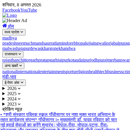
शनिवार, 8 अगस्त 2026
Facebook
YouTube
होम
मध्य प्रदेश
madhya
pradesh
neemuch
mandsaur
ratlam
indore
bhopal
ujjain
gwalior
jabalpur
ag
malwa
shajapur
dewas
khargone
khandwa
राजस्थान
rajasthan
chittorgarh
pratapgarh
jaipur
kota
udaipur
jodhpur
ajmer
banswar
अन्य खबरें
national
international
entertainment
sports
religion
health
tech
business
cri
मंडी-भाव
ई-पेपर अंक
2026
2025
2024
2023
ब्रेकिंग न्यूज़
•
*श्री संस्कार पब्लिक स्कूल गाँधीसागर पर नशा मुक्त भारत अभियान के
तहत कार्यक्रम संपन्न* गाँधीसागर ||
•
मुख्यमंत्री डॉ. यादव रविवार को चार
नई हवाई सेवाओं का करेंगे शुभारंभ | भोपाल-रीवा, भोपाल-पटना, रीवा-