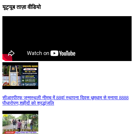
यूट्यूब ताज़ा वीडियो
सीआरपीएफ जन्मस्थली नीमच में 88वां स्थापना दिवस धूमधाम से मनाया 8888
पौधारोपण,शहीदों को श्रद्धांजलि