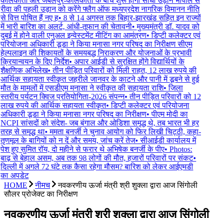
कोलकाता और जबलपुर-कोलकाता के बीच शुरू होंगी सीधी उड़ानें भोपाल से
रीवा की पहली उड़ान को करेंगे फ्लैग ऑफ मध्यप्रदेश नागरिक विमानन नीति
से वित्त पोषित हैं नए ह
•
8 से 14 अगस्त तक बिहार-झारखंड सहित इन राज्यों
में भारी बारिश का अलर्ट, आंधी-तूफान की चेतावनी
•
मुख्यमंत्री डॉ. यादव को
दुबई में होने वाली एनुअल इन्वेस्टमेंट मीटिंग का आमंत्रण
•
डिप्टी कलेक्टर एवं
परियोजना अधिकारी डूडा ने किया मनासा नगर परिषद का निरीक्षण सीएम
हेल्पलाइन की शिकायतों के समयबद्ध निराकरण और योजनाओं के प्रभावी
क्रियान्वयन के दिए निर्देश
•
अपार आईडी से सुरक्षित होंगे विद्यार्थियों के
शैक्षणिक अभिलेख
•
तीन पीड़ित परिवारों को मिली राहत, 12 लाख रुपये की
आर्थिक सहायता स्वीकृत जहरीले जानवर के काटने और पानी में डूबने से हुई
मौत के मामलों में एसडीएम मनासा ने स्वीकृत की सहायता राशि
•
जिला
स्तरीय पर्यटन क्विज प्रतियोगिता-2026 संपन्न
•
तीन पीड़ित परिवारों को 12
लाख रुपये की आर्थिक सहायता स्वीकृत
•
डिप्टी कलेक्टर एवं परियोजना
अधिकारी डूडा ने किया मनासा नगर परिषद का निरीक्षण
•
पीएम मोदी का
NCPI सांसदों को संदेश- जब बंगाल और ओडिशा समृद्ध थे, तब भारत भी हर
तरह से समृद्ध था
•
ममता बनर्जी ने चुनाव आयोग को फिर लिखी चिट्ठी, कहा-
तृणमूल के बागियों को न दें और समय, जांच करें तेज
•
सीआईडी ​​कार्यालय में
पेश हुए सुमित रॉय, दो महीने से फरार थे अभिषेक बनर्जी के पीए
•
Photos:
बाढ़ से बेहाल असम, अब तक 98 लोगों की मौत, हजारों परिवारों पर संकट
•
दिल्ली में अगले 72 घंटे तक कैसा रहेगा मौसम? बारिश को लेकर आईएमडी
का अपडेट
HOME
नीमच
नवकरणीय ऊर्जा मंत्री श्री शुक्‍ला द्वारा आज सिंगोली
सौलर प्रोजेक्‍ट का निरीक्षण
नवकरणीय ऊर्जा मंत्री श्री शुक्‍ला द्वारा आज सिंगोली