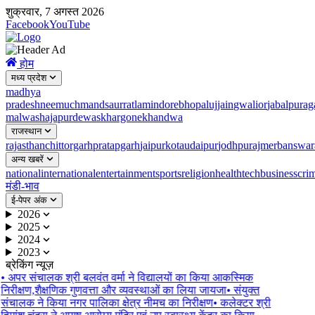
शुक्रवार, 7 अगस्त 2026
Facebook
YouTube
होम
मध्य प्रदेश
madhya
pradesh
neemuch
mandsaur
ratlam
indore
bhopal
ujjain
gwalior
jabalpur
ag
malwa
shajapur
dewas
khargone
khandwa
राजस्थान
rajasthan
chittorgarh
pratapgarh
jaipur
kota
udaipur
jodhpur
ajmer
banswar
अन्य खबरें
national
international
entertainment
sports
religion
health
tech
business
cri
मंडी-भाव
ई-पेपर अंक
2026
2025
2024
2023
ब्रेकिंग न्यूज़
•
अपर संचालक श्री बलवंत वर्मा ने विद्यालयों का किया आकस्मिक
निरीक्षण,शैक्षणिक गुणवत्ता और व्यवस्थाओं का लिया जायजा
•
संयुक्त
संचालक ने किया नगर पालिका क्षेत्र नीमच का निरीक्षण
•
कलेक्टर श्री