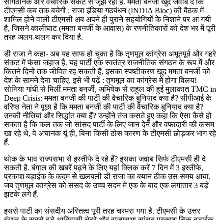
सांगठनिक और वैचारिक संकट से जूझ रही है. ममता बनर्जी खुद जवाब दें कि
टीएमसी कब तक बचेगी : राजा इंडिया गठबंधन (INDIA Bloc) की बैठक में
शामिल होने वाली टीएमसी अब अपने ही पुराने सहयोगियों के निशाने पर आ गयी
है, जिसने कालीघाट (ममता बनर्जी के आवास) के रणनीतिकारों को देश भर में पूरी
तरह अलग-थलग कर दिया है.
डी राजा ने कहा- अब यह साफ हो चुका है कि तृणमूल कांग्रेस अभूतपूर्व और गहरे
संकट में फंसा जहाज है. यह पार्टी एक स्वतंत्र राजनीतिक संगठन के रूप में और
कितने दिनों तक जीवित रह सकती है, इसका स्पष्टीकरण खुद ममता बनर्जी को
देश के सामने देना चाहिए. इसे भी पढ़ें : तृणमूल का कांग्रेस में होगा विलय!
सोनिया गांधी से मिलीं ममता बनर्जी, अभिषेक से राहुल की हुई मुलाकात TMC in
Deep Crisis: ममता बनर्जी की पार्टी की वैचारिक बुनियाद क्या है? सीपीआई के
वरिष्ठ नेता ने पूछा है कि ममता बनर्जी की पार्टी की वैचारिक बुनियाद क्या है?
उनकी नीतियां और सिद्धांत क्या हैं? उन्होंने तंज कसते हुए कहा कि ऐसा कैसे हो
सकता है कि कल तक जो सांसद पार्टी के लिए जान देने और वफादारी की कसम
खा रहे थे, वे अचानक यूं ही, बिना किसी ठोस कारण के टीएमसी छोड़कर भाग रहे
हैं.
थोक के भाव राज्यसभा से इस्तीफे दे रहे हैं? इसका जवाब सिर्फ टीएमसी ही दे
सकती है. बंगाल की खबरें पढ़ने के लिए यहां क्लिक करें 7 दिन में 3 इस्तीफे,
प्रकाश बड़ाईक के कदम से खलबली डी राजा का बयान ठीक उस समय आया,
जब तृणमूल कांग्रेस को संसद के उच्च सदन में एक के बाद एक लगातार 3 बड़े
झटके लगे हैं.
इससे पार्टी का संसदीय अस्तित्व पूरी तरह चरमरा गया है. टीएमसी के उत्तर
बंगाल के सबसे बड़े आदिवासी चेहरे और राज्यसभा सांसद प्रकाश चिक बड़ाईक