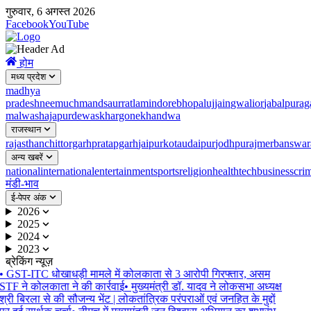
गुरुवार, 6 अगस्त 2026
Facebook
YouTube
होम
मध्य प्रदेश
madhya
pradesh
neemuch
mandsaur
ratlam
indore
bhopal
ujjain
gwalior
jabalpur
ag
malwa
shajapur
dewas
khargone
khandwa
राजस्थान
rajasthan
chittorgarh
pratapgarh
jaipur
kota
udaipur
jodhpur
ajmer
banswar
अन्य खबरें
national
international
entertainment
sports
religion
health
tech
business
cri
मंडी-भाव
ई-पेपर अंक
2026
2025
2024
2023
ब्रेकिंग न्यूज़
•
GST-ITC धोखाधड़ी मामले में कोलकाता से 3 आरोपी गिरफ्तार, असम
STF ने कोलकाता ने की कार्रवाई
•
मुख्यमंत्री डॉ. यादव ने लोकसभा अध्यक्ष
श्री बिरला से की सौजन्य भेंट | लोकतांत्रिक परंपराओं एवं जनहित के मुद्दों