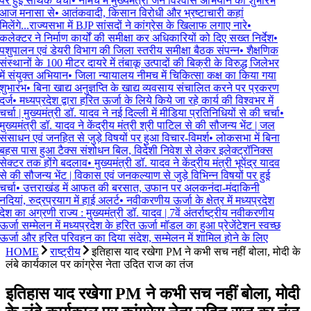
पर हुई सार्थक चर्चा
•
नीमच में मुख्यमंत्री जन विश्वास अभियान का शुभारंभ
आज मनासा से
•
आतंकवादी, किसान विरोधी और भ्रष्टाचारी कहां
मिलेंगे...राज्यसभा में BJP सांसदों ने कांग्रेस के खिलाफ लगाए नारे
•
कलेक्टर ने निर्माण कार्यों की समीक्षा कर अधिकारियों को दिए सख्त निर्देश
•
पशुपालन एवं डेयरी विभाग की जिला स्तरीय समीक्षा बैठक संपन्न
•
शैक्षणिक
संस्थानों के 100 मीटर दायरे में तंबाकू उत्पादों की बिक्री के विरुद्ध जिलेभर
में संयुक्त अभियान
•
जिला न्यायालय नीमच में चिकित्सा कक्ष का किया गया
शुभारंभ
•
बिना खाद्य अनुज्ञप्ति के खाद्य व्यवसाय संचालित करने पर प्रकरण
दर्ज
•
मध्यप्रदेश द्वारा हरित ऊर्जा के लिये किये जा रहे कार्य की विश्वभर में
चर्चा | मुख्यमंत्री डॉ. यादव ने नई दिल्ली में मीडिया प्रतिनिधियों से की चर्चा
•
मुख्यमंत्री डॉ. यादव ने केंद्रीय मंत्री श्री पाटिल से की सौजन्य भेंट | जल
संसाधन एवं जनहित से जुड़े विषयों पर हुआ विचार-विमर्श
•
लोकसभा में बिना
बहस पास हुआ टैक्स संशोधन बिल, विदेशी निवेश से लेकर इलेक्ट्रॉनिक्स
सेक्टर तक होंगे बदलाव
•
मुख्यमंत्री डॉ. यादव ने केंद्रीय मंत्री भूपेंद्र यादव
से की सौजन्य भेंट | विकास एवं जनकल्याण से जुड़े विभिन्न विषयों पर हुई
चर्चा
•
उत्तराखंड में आफत की बरसात, उफान पर अलकनंदा-मंदाकिनी
नदियां, रुद्रप्रयाग में हाई अलर्ट
•
नवीकरणीय ऊर्जा के क्षेत्र में मध्यप्रदेश
देश का अग्रणी राज्य : मुख्यमंत्री डॉ. यादव | 7वें अंतर्राष्ट्रीय नवीकरणीय
ऊर्जा सम्मेलन में मध्यप्रदेश के हरित ऊर्जा मॉडल का हुआ प्रेजेंटेशन स्वच्छ
ऊर्जा और हरित परिवहन का दिया संदेश, सम्मेलन में शामिल होने के लिए
HOME
राष्ट्रीय
इतिहास याद रखेगा PM ने कभी सच नहीं बोला, मोदी के
लंबे कार्यकाल पर कांग्रेस नेता उदित राज का तंज
इतिहास याद रखेगा PM ने कभी सच नहीं बोला, मोदी