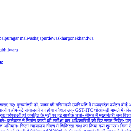
balpur
agar malwa
shajapur
dewas
khargone
khandwa
a
bhilwara
me
कराए गए
•
मुख्यमंत्री डॉ. यादव की गरिमामयी उपस्थिति में मध्यप्रदेश पर्यटन बोर्ड 
वाओं व होम-स्टे संचालकों का होगा कौशल उन्
•
GST-ITC धोखाधड़ी मामले में कोल
 परंपराओं एवं जनहित के मुद्दों पर हुई सार्थक चर्चा
•
नीमच में मुख्यमंत्री जन विश
रे
•
कलेक्टर ने निर्माण कार्यों की समीक्षा कर अधिकारियों को दिए सख्त निर्देश
•
पशुप
क्त अभियान
•
जिला न्यायालय नीमच में चिकित्सा कक्ष का किया गया शुभारंभ
•
बिना खा