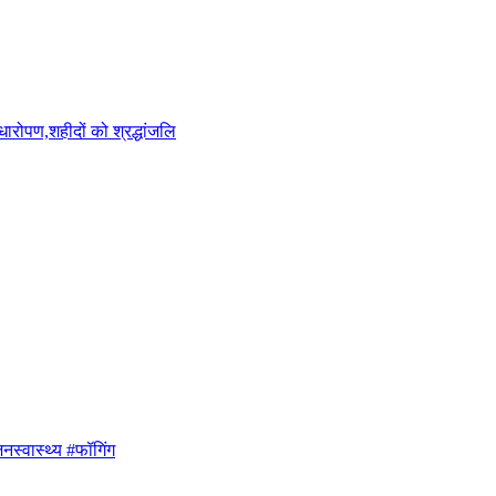
ारोपण,शहीदों को श्रद्धांजलि
नस्वास्थ्य #फॉगिंग