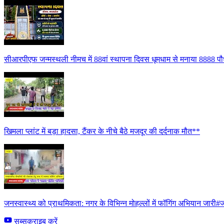
सीआरपीएफ जन्मस्थली नीमच में 88वां स्थापना दिवस धूमधाम से मनाया 8888 पौध
खिमला प्लांट में बड़ा हादसा, टैंकर के नीचे बैठे मजदूर की दर्दनाक मौत**
जनस्वास्थ्य को प्राथमिकता: नगर के विभिन्न मोहल्लों में फॉगिंग अभियान जारी#ज
सब्सक्राइब करें