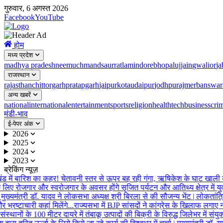
गुरुवार, 6 अगस्त 2026
Facebook
YouTube
होम
मध्य प्रदेश
madhya pradesh
neemuch
mandsaur
ratlam
indore
bhopal
ujjain
gwalior
ja
राजस्थान
rajasthan
chittorgarh
pratapgarh
jaipur
kota
udaipur
jodhpur
ajmer
banswar
अन्य खबरें
national
international
entertainment
sports
religion
health
tech
business
cri
मंडी-भाव
ई-पेपर अंक
2026
2025
2024
2023
ब्रेकिंग न्यूज़
ंड में बारिश का कहर! चेतावनी स्तर से ऊपर बह रही गंगा, ऋषिकेश के घाट खाली 
लिए रोजगार और स्वरोजगार के अवसर होंगे सृजित पर्यटन और आतिथ्य क्षेत्र में यु
ुख्यमंत्री डॉ. यादव ने लोकसभा अध्यक्ष श्री बिरला से की सौजन्य भेंट | लोकतांत्रिक
भ्रष्टाचारी कहां मिलेंगे...राज्यसभा में BJP सांसदों ने कांग्रेस के खिलाफ लगाए ना
ंस्थानों के 100 मीटर दायरे में तंबाकू उत्पादों की बिक्री के विरुद्ध जिलेभर में संयु