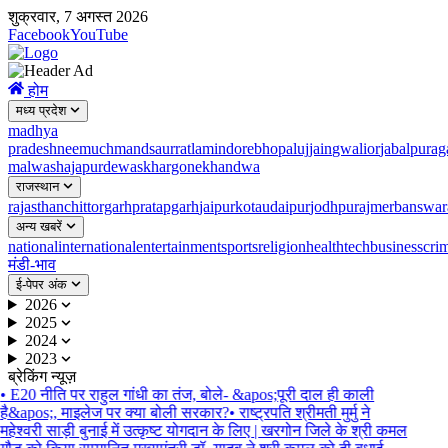
शुक्रवार, 7 अगस्त 2026
Facebook
YouTube
होम
मध्य प्रदेश
madhya
pradesh
neemuch
mandsaur
ratlam
indore
bhopal
ujjain
gwalior
jabalpur
ag
malwa
shajapur
dewas
khargone
khandwa
राजस्थान
rajasthan
chittorgarh
pratapgarh
jaipur
kota
udaipur
jodhpur
ajmer
banswar
अन्य खबरें
national
international
entertainment
sports
religion
health
tech
business
cri
मंडी-भाव
ई-पेपर अंक
2026
2025
2024
2023
ब्रेकिंग न्यूज़
•
E20 नीति पर राहुल गांधी का तंज, बोले- &apos;पूरी दाल ही काली
है&apos;, माइलेज पर क्या बोली सरकार?
•
राष्ट्रपति श्रीमती मुर्मु ने
महेश्वरी साड़ी बुनाई में उत्कृष्ट योगदान के लिए | खरगोन जिले के श्री कमल