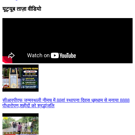
यूट्यूब ताज़ा वीडियो
सीआरपीएफ जन्मस्थली नीमच में 88वां स्थापना दिवस धूमधाम से मनाया 8888
पौधारोपण,शहीदों को श्रद्धांजलि