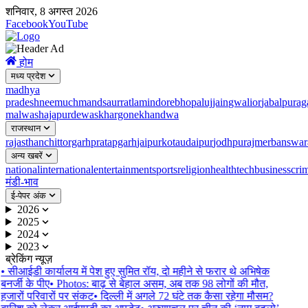
शनिवार, 8 अगस्त 2026
Facebook
YouTube
होम
मध्य प्रदेश
madhya
pradesh
neemuch
mandsaur
ratlam
indore
bhopal
ujjain
gwalior
jabalpur
ag
malwa
shajapur
dewas
khargone
khandwa
राजस्थान
rajasthan
chittorgarh
pratapgarh
jaipur
kota
udaipur
jodhpur
ajmer
banswar
अन्य खबरें
national
international
entertainment
sports
religion
health
tech
business
cri
मंडी-भाव
ई-पेपर अंक
2026
2025
2024
2023
ब्रेकिंग न्यूज़
•
सीआईडी ​​कार्यालय में पेश हुए सुमित रॉय, दो महीने से फरार थे अभिषेक
बनर्जी के पीए
•
Photos: बाढ़ से बेहाल असम, अब तक 98 लोगों की मौत,
हजारों परिवारों पर संकट
•
दिल्ली में अगले 72 घंटे तक कैसा रहेगा मौसम?