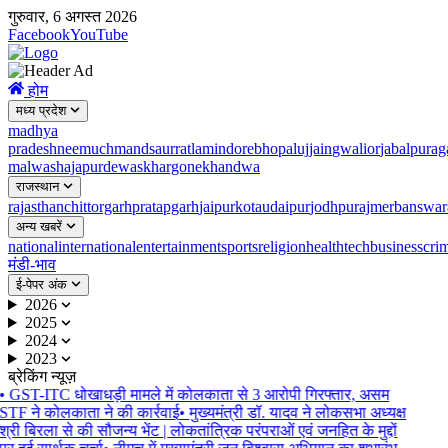
गुरुवार, 6 अगस्त 2026
Facebook
YouTube
होम
मध्य प्रदेश
madhya
pradesh
neemuch
mandsaur
ratlam
indore
bhopal
ujjain
gwalior
jabalpur
ag
malwa
shajapur
dewas
khargone
khandwa
राजस्थान
rajasthan
chittorgarh
pratapgarh
jaipur
kota
udaipur
jodhpur
ajmer
banswar
अन्य खबरें
national
international
entertainment
sports
religion
health
tech
business
cri
मंडी-भाव
ई-पेपर अंक
2026
2025
2024
2023
ब्रेकिंग न्यूज़
•
GST-ITC धोखाधड़ी मामले में कोलकाता से 3 आरोपी गिरफ्तार, असम
STF ने कोलकाता ने की कार्रवाई
•
मुख्यमंत्री डॉ. यादव ने लोकसभा अध्यक्ष
श्री बिरला से की सौजन्य भेंट | लोकतांत्रिक परंपराओं एवं जनहित के मुद्दों