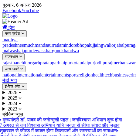
गुरुवार, 6 अगस्त 2026
Facebook
YouTube
होम
मध्य प्रदेश
madhya
pradesh
neemuch
mandsaur
ratlam
indore
bhopal
ujjain
gwalior
jabalpur
ag
malwa
shajapur
dewas
khargone
khandwa
राजस्थान
rajasthan
chittorgarh
pratapgarh
jaipur
kota
udaipur
jodhpur
ajmer
banswar
अन्य खबरें
national
international
entertainment
sports
religion
health
tech
business
cri
मंडी-भाव
ई-पेपर अंक
2026
2025
2024
2023
ब्रेकिंग न्यूज़
•
मुख्यमंत्री डॉ. यादव की जनोन्मुखी पहल | जनविश्वास अभियान शुरू होगा
7 अगस्त से जन विश्वास अभियान यानि जनता से सीधा-संवाद और जुड़ाव
शुक्रवार से फील्ड में जाकर होगा शिकायतों और समस्याओं का समाधान
•