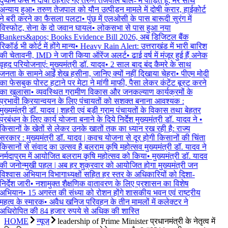
दुष्कर्म केस में दोषी ठहराए गए तरुण तेजपाल बोले- मैं पीड़ित हूं, मेरे साथ
अन्याय हुआ
•
तरुण तेजपाल को यौन उत्पीड़न मामले में दोषी करार, हाईकोर्ट
ने बरी करने का फैसला पलटा
•
पुंछ में एलओसी के पास बारूदी सुरंग में
विस्फोट, सेना के दो जवान घायल
•
लोकसभा से पास हुआ नया
Bankers&apos; Books Evidence Bill 2026, अब डिजिटल बैंक
रिकॉर्ड भी कोर्ट में होंगे मान्य
•
Heavy Rain Alert: उत्तराखंड में भारी बारिश
की चेतावनी, IMD ने जारी किया ऑरेंज अलर्ट
•
ढाई वर्ष में मंजूर हुई हैं अनेक
वृहद परियोजनाएं: मुख्यमंत्री डॉ. यादव
•
2 साल बाद बंद कैमरे के साथ
जनता के सामने आईं शेख हसीना, जानिए क्यों नहीं दिखाया चेहरा
•
पीएम मोदी
का फेसबुक पोस्ट हटाने पर मेटा ने मांगी माफी, पैसा लेकर कंटेंट बूस्ट करने
का खुलासा
•
व्यवस्थित ग्रामीण विकास और जनकल्याण कार्यक्रमों के
प्रभावी क्रियान्वयन के लिए पंचायतों को सशक्त बनाना आवश्यक :
मुख्यमंत्री डॉ. यादव | शहरी एवं बड़ी ग्राम पंचायतों के विकास तथा बेहतर
प्रबंधन के लिए कार्य योजना बनाने के दिये निर्देश मुख्यमंत्री डॉ. यादव ने
•
किसानों के खेतों से लेकर उनके खातों तक का ध्यान रख रही है: राज्य
सरकार : मुख्यमंत्री डॉ. यादव | कवच योजना से दूर होगी किसानों की चिंता
किसानों से संवाद का उत्सव है बलराम कृषि महोत्सव मुख्यमंत्री डॉ. यादव ने
नर्मदापुरम में आयोजित बलराम कृषि महोत्सव को किया
•
मुख्यमंत्री डॉ. यादव
की जनोन्मुखी पहल | अब हर शुक्रवार को आयोजित होगा मुख्यमंत्री जन
विश्वास अभियान विभागाध्यक्षों सहित हर स्तर के अधिकारियों को दिशा-
निर्देश जारी
•
नशामुक्त शैक्षणिक वातावरण के लिए प्रशासन का विशेष
अभियान
•
15 अगस्त की संध्या को रोशन होंगे शासकीय भवन एवं राष्ट्रीय
महत्व के स्मारक
•
अवैध खनिज परिवहन के तीन मामलों में कलेक्टर ने
अधिरोपित की 84 हजार रुपये से अधिक की शास्ति
HOME
न्यूज़
leadership of Prime Minister प्रधानमंत्री के नेतृत्व में