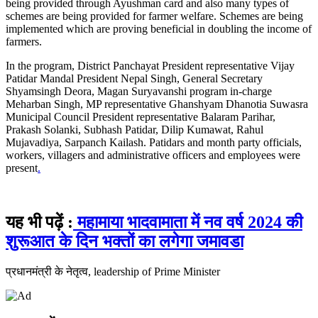
being provided through Ayushman card and also many types of
schemes are being provided for farmer welfare. Schemes are being
implemented which are proving beneficial in doubling the income of
farmers.
In the program, District Panchayat President representative Vijay
Patidar Mandal President Nepal Singh, General Secretary
Shyamsingh Deora, Magan Suryavanshi program in-charge
Meharban Singh, MP representative Ghanshyam Dhanotia Suwasra
Municipal Council President representative Balaram Parihar,
Prakash Solanki, Subhash Patidar, Dilip Kumawat, Rahul
Mujavadiya, Sarpanch Kailash. Patidars and month party officials,
workers, villagers and administrative officers and employees were
present
.
यह भी पढ़ें :
महामाया भादवामाता में नव वर्ष 2024 की
शुरूआत के दिन भक्तों का लगेगा जमावडा
प्रधानमंत्री के नेतृत्व, leadership of Prime Minister