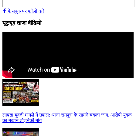
फेसबुक पर फॉलो करें
यूट्यूब ताज़ा वीडियो
लापता युवती मामले में उबाल: थाना रामपुरा के सामने चक्का जाम, आरोपी युवक
का मकान तोड़नेकी मांग