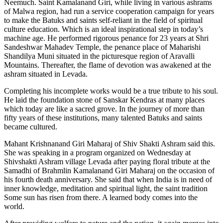
Neemuch. Saint Kamalanand Giri, while living in various ashrams
of Malwa region, had run a service cooperation campaign for years
to make the Batuks and saints self-reliant in the field of spiritual
culture education. Which is an ideal inspirational step in today’s
machine age. He performed rigorous penance for 23 years at Shri
Sandeshwar Mahadev Temple, the penance place of Maharishi
Shandilya Muni situated in the picturesque region of Aravalli
Mountains. Thereafter, the flame of devotion was awakened at the
ashram situated in Levada.
Completing his incomplete works would be a true tribute to his soul.
He laid the foundation stone of Sanskar Kendras at many places
which today are like a sacred grove. In the journey of more than
fifty years of these institutions, many talented Batuks and saints
became cultured.
Mahant Krishnanand Giri Maharaj of Shiv Shakti Ashram said this.
She was speaking in a program organized on Wednesday at
Shivshakti Ashram village Levada after paying floral tribute at the
Samadhi of Brahmlin Kamalanand Giri Maharaj on the occasion of
his fourth death anniversary. She said that when India is in need of
inner knowledge, meditation and spiritual light, the saint tradition
Some sun has risen from there. A learned body comes into the
world.