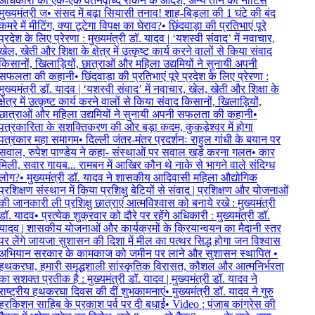
अधिकारी की एक-एक वेतनवृध्दि रोकने के आदेश, अन्य तीन को नोटिस
मुख्यमंत्री ज
•
संसद में बढ़ा सियासी तनाव! शाह-बिड़ला की 1 घंटे की बंद
कमरे में मीटिंग, क्या टूटेगा विपक्ष का घेराव?
•
छिंदवाड़ा की प्रतिभाएं पूरे
प्रदेश के लिए प्रेरणा : मुख्यमंत्री डॉ. यादव | ‘यशस्वी संवाद’ में नवाचार,
खेल, खेती और शिक्षा के क्षेत्र में उत्कृष्ट कार्य करने वालों से किया संवाद
किसानों, खिलाड़ियों, छात्राओं और महिला उद्यमियों ने सुनायी अपनी
सफलता की कहानी
•
छिंदवाड़ा की प्रतिभाएं पूरे प्रदेश के लिए प्रेरणा :
मुख्यमंत्री डॉ. यादव | ‘यशस्वी संवाद’ में नवाचार, खेल, खेती और शिक्षा के
क्षेत्र में उत्कृष्ट कार्य करने वालों से किया संवाद किसानों, खिलाड़ियों,
छात्राओं और महिला उद्यमियों ने सुनायी अपनी सफलता की कहानी
•
पत्रकारिता के सशक्तिकरण की ओर बड़ा कदम, कुकड़ेश्वर में होगा
पत्रकार महा समागम
•
दिल्ली जंतर-मंतर प्रदर्शनः राहुल गांधी के बयान पर
सवाल, रुपेश पाण्डेय ने कहा- संस्थाओं पर सवाल खड़े करना गलत
•
कार
मिली, सवार गायब... रामबन में आखिर कौन थे नाके से भागने वाले संदिग्ध
लोग?
•
मुख्यमंत्री डॉ. यादव ने शासकीय आदिवासी महिला औद्योगिक
प्रशिक्षण संस्थान में किया प्रशिक्षु बेटियों से संवाद | प्रशिक्षण और योजनाओं
की जानकारी ली प्रशिक्षु छात्राएं आत्मविश्वास को बनाये रखे : मुख्यमंत्री
डॉ. यादव
•
प्रत्येक शुक्रवार को दौरे पर रहेंगे अधिकारी : मुख्यमंत्री डॉ.
यादव | शासकीय योजनाओं और कार्यक्रमों के क्रियान्वयन का मैदानी स्तर
पर लेंगे जायजा सुशासन की दिशा में मील का पत्थर सिद्ध होगा जन विश्वास
अभियान सरकार के कामकाज को जमीन पर लाने और सुशासन स्थापित
•
हथकरघा, हमारी समृद्धशाली सांस्कृतिक विरासत, कौशल और आत्मनिर्भरता
का सशक्त प्रतीक है : मुख्यमंत्री डॉ. यादव | मुख्यमंत्री डॉ. यादव ने
राष्ट्रीय हथकरघा दिवस की दीं शुभकामनाएं
•
मुख्यमंत्री डॉ. यादव ने गुरु
हरकिशन साहिब के प्रकाश पर्व पर दी बधाई
•
Video : पंजाब कांग्रेस की