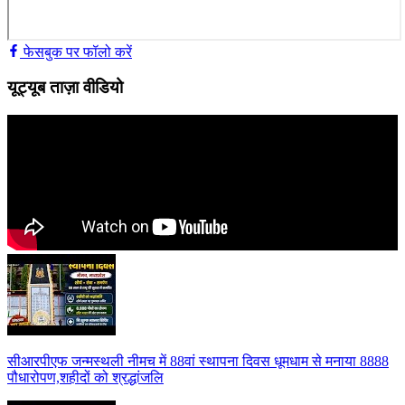
फेसबुक पर फॉलो करें
यूट्यूब ताज़ा वीडियो
सीआरपीएफ जन्मस्थली नीमच में 88वां स्थापना दिवस धूमधाम से मनाया 8888
पौधारोपण,शहीदों को श्रद्धांजलि