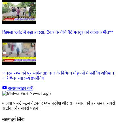
खिमला प्लांट में बड़ा हादसा, टैंकर के नीचे बैठे मजदूर की दर्दनाक मौत**
जनस्वास्थ्य को प्राथमिकता: नगर के विभिन्न मोहल्लों में फॉगिंग अभियान
जारी#जनस्वास्थ्य #फॉगिंग
सब्सक्राइब करें
मालवा फर्स्ट न्यूज़ नेटवर्क: मध्य प्रदेश और राजस्थान की हर खबर, सबसे
सटीक और सबसे पहले।
महत्वपूर्ण लिंक