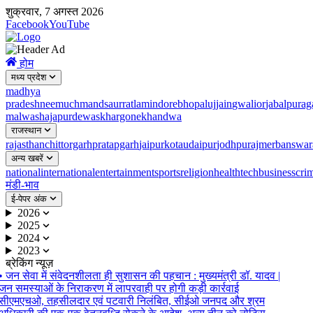
शुक्रवार, 7 अगस्त 2026
Facebook
YouTube
होम
मध्य प्रदेश
madhya
pradesh
neemuch
mandsaur
ratlam
indore
bhopal
ujjain
gwalior
jabalpur
ag
malwa
shajapur
dewas
khargone
khandwa
राजस्थान
rajasthan
chittorgarh
pratapgarh
jaipur
kota
udaipur
jodhpur
ajmer
banswar
अन्य खबरें
national
international
entertainment
sports
religion
health
tech
business
cri
मंडी-भाव
ई-पेपर अंक
2026
2025
2024
2023
ब्रेकिंग न्यूज़
•
जन सेवा में संवेदनशीलता ही सुशासन की पहचान : मुख्यमंत्री डॉ. यादव |
जन समस्याओं के निराकरण में लापरवाही पर होगी कड़ी कार्रवाई
सीएमएचओ, तहसीलदार एवं पटवारी निलंबित, सीईओ जनपद और श्रम