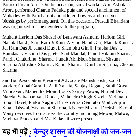
Paduka Pujan Aarti. On the occasion, social worker Arul Ashok
Arora performed Charan Paduka puja and special anointment of
Mahadev with Panchamrit and offered flowers and received
blessings by performing aarti. On this occasion, Prasadi Bhandara
was organized for the devotees. In the program,
Mahant Hariom Das Shastri of Banswara Ashram, Hariom Giri,
Nanak Das Ji, Sant Ram Ji Ram, Arvind Nand Giri, Manak Ram Ji,
Jai Ram Das Ji, Janaki Das Ji, Shambhu Giri ji, Prabha Das ji,
Ramdas ji, Vishnu Das ji, etc. Sant Mandal, Pandit Vikram Sharma,
Pandit Chaturbhuj Sharma, Pandit Abhishek Sharma, Shyam
Sharma Abhishek Sharma, Rahul Sharma, Darshan Sharma, Chetan
Sharma
and Bar Association President Advocate Manish Joshi, social
worker, Gopal Garg ji. ,Anil Nahata, Sanjay Begani, Sunil Goyal
Vrindavan, Mahendra Monu Locks Sanjay Pawar, Nirmal Dev
Narela, Satyanarayan Bindal, Mahendra Singh Sisodia Yadunath
Singh Bavel, Pinku Nagori, Brijesh Airan Saurabh Modi, Arjun
Singh Jaiswal, Yashwant Sharma, Kishore Mishra, Deeksha Karnal
Many devotees from across the country including Mewar, Malwa,
Madhya Pradesh and Ms. Kalavati were present
.
यह भी पढ़ें :
केन्द्र शासन की योजनाओं को जन-जन