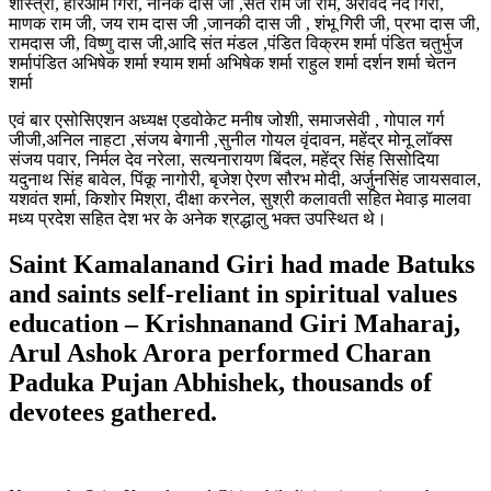
शास्त्री, हरिओम गिरी, नानक दास जी ,संत राम जी राम, अरविंद नंद गिरी,
माणक राम जी, जय राम दास जी ,जानकी दास जी , शंभू गिरी जी, प्रभा दास जी,
रामदास जी, विष्णु दास जी,आदि संत मंडल ,पंडित विक्रम शर्मा पंडित चतुर्भुज
शर्मापंडित अभिषेक शर्मा श्याम शर्मा अभिषेक शर्मा राहुल शर्मा दर्शन शर्मा चेतन
शर्मा
एवं बार एसोसिएशन अध्यक्ष एडवोकेट मनीष जोशी, समाजसेवी , गोपाल गर्ग
जीजी,अनिल नाहटा ,संजय बेगानी ,सुनील गोयल वृंदावन, महेंद्र मोनू लॉक्स
संजय पवार, निर्मल देव नरेला, सत्यनारायण बिंदल, महेंद्र सिंह सिसोदिया
यदुनाथ सिंह बावेल, पिंकू नागोरी, बृजेश ऐरण सौरभ मोदी, अर्जुनसिंह जायसवाल,
यशवंत शर्मा, किशोर मिश्रा, दीक्षा करनेल, सुश्री कलावती सहित मेवाड़ मालवा
मध्य प्रदेश सहित देश भर के अनेक श्रद्धालु भक्त उपस्थित थे।
Saint Kamalanand Giri had made Batuks
and saints self-reliant in spiritual values
education – Krishnanand Giri Maharaj,
Arul Ashok Arora performed Charan
Paduka Pujan Abhishek, thousands of
devotees gathered.