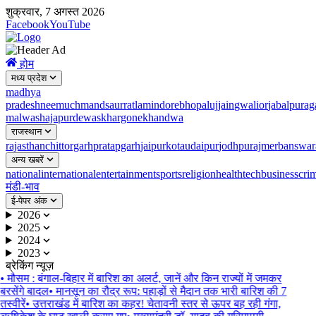
शुक्रवार, 7 अगस्त 2026
Facebook
YouTube
होम
मध्य प्रदेश
madhya
pradesh
neemuch
mandsaur
ratlam
indore
bhopal
ujjain
gwalior
jabalpur
ag
malwa
shajapur
dewas
khargone
khandwa
राजस्थान
rajasthan
chittorgarh
pratapgarh
jaipur
kota
udaipur
jodhpur
ajmer
banswar
अन्य खबरें
national
international
entertainment
sports
religion
health
tech
business
cri
मंडी-भाव
ई-पेपर अंक
2026
2025
2024
2023
ब्रेकिंग न्यूज़
•
मौसम : बंगाल-बिहार में बारिश का अलर्ट, जानें और किन राज्यों में जमकर
बरसेंगे बादल
•
मानसून का रौद्र रूप: पहाड़ों से मैदान तक भारी बारिश की 7
तस्वीरें
•
उत्तराखंड में बारिश का कहर! चेतावनी स्तर से ऊपर बह रही गंगा,