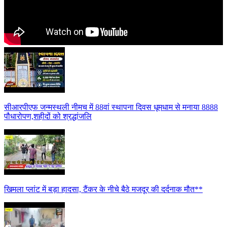
सीआरपीएफ जन्मस्थली नीमच में 88वां स्थापना दिवस धूमधाम से मनाया 8888
पौधारोपण,शहीदों को श्रद्धांजलि
खिमला प्लांट में बड़ा हादसा, टैंकर के नीचे बैठे मजदूर की दर्दनाक मौत**