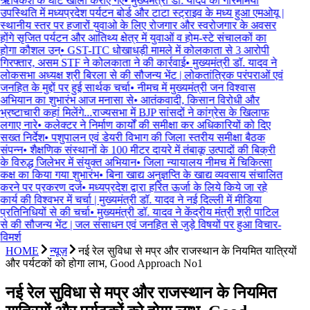
ऋषिकेश के घाट खाली कराए गए
•
मुख्यमंत्री डॉ. यादव की गरिमामयी
उपस्थिति में मध्यप्रदेश पर्यटन बोर्ड और टाटा स्ट्राइव के मध्य हुआ एमओयू |
स्थानीय स्तर पर हजारों युवाओ के लिए रोजगार और स्वरोजगार के अवसर
होंगे सृजित पर्यटन और आतिथ्य क्षेत्र में युवाओं व होम-स्टे संचालकों का
होगा कौशल उन्
•
GST-ITC धोखाधड़ी मामले में कोलकाता से 3 आरोपी
गिरफ्तार, असम STF ने कोलकाता ने की कार्रवाई
•
मुख्यमंत्री डॉ. यादव ने
लोकसभा अध्यक्ष श्री बिरला से की सौजन्य भेंट | लोकतांत्रिक परंपराओं एवं
जनहित के मुद्दों पर हुई सार्थक चर्चा
•
नीमच में मुख्यमंत्री जन विश्वास
अभियान का शुभारंभ आज मनासा से
•
आतंकवादी, किसान विरोधी और
भ्रष्टाचारी कहां मिलेंगे...राज्यसभा में BJP सांसदों ने कांग्रेस के खिलाफ
लगाए नारे
•
कलेक्टर ने निर्माण कार्यों की समीक्षा कर अधिकारियों को दिए
सख्त निर्देश
•
पशुपालन एवं डेयरी विभाग की जिला स्तरीय समीक्षा बैठक
संपन्न
•
शैक्षणिक संस्थानों के 100 मीटर दायरे में तंबाकू उत्पादों की बिक्री
के विरुद्ध जिलेभर में संयुक्त अभियान
•
जिला न्यायालय नीमच में चिकित्सा
कक्ष का किया गया शुभारंभ
•
बिना खाद्य अनुज्ञप्ति के खाद्य व्यवसाय संचालित
करने पर प्रकरण दर्ज
•
मध्यप्रदेश द्वारा हरित ऊर्जा के लिये किये जा रहे
कार्य की विश्वभर में चर्चा | मुख्यमंत्री डॉ. यादव ने नई दिल्ली में मीडिया
प्रतिनिधियों से की चर्चा
•
मुख्यमंत्री डॉ. यादव ने केंद्रीय मंत्री श्री पाटिल
से की सौजन्य भेंट | जल संसाधन एवं जनहित से जुड़े विषयों पर हुआ विचार-
विमर्श
HOME
न्यूज़
नई रेल सुविधा से मप्र और राजस्थान के नियमित यात्रियों
और पर्यटकों को होगा लाभ, Good Approach No1
नई रेल सुविधा से मप्र और राजस्थान के नियमित