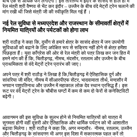
बीच एक से अधिक फेरे लगाएगी। इस तारतम्य में इंदौर के सासंद से हाल ही में
रेल मंत्री श्री वैष्णव से भेंट कर इंदौर – उज्जैन के बीच वंदे मेट्रों ट्रेन चलाने की
मांग रखी थी जिसे मंत्री जी की स्वीकृति मिल गई हैं ।
नई रेल सुविधा से मध्यप्रदेश और राजस्थान के सीमावर्ती क्षेत्रों में
नियमित यात्रियों और पर्यटकों को होगा लाभ
श्री राठौड़ ने कहा कि, दुर्योग से हमारे क्षेत्र के सासंद क्षेत्र में जन उपयोगी
सुविधाओं को बढाने के लिए अपेक्षित रूप से सक्रिय नहीं होने से क्षेत्र हमेंशा
पिछड़ता हैं। युवा काँग्रेस की ओर से रेल मंत्री को पत्र लिख कर जन हित में
हमने मांग की है कि, चितौड़गढ़, नीमच, मंदसौर, रतलाम और उज्जैन के बीच
प्राथमिकता से वंदे मेट्रों ट्रेन प्रारंभ की जाए।
अपने पत्र में श्री राठौड़ ने लिखा है कि,चितौड़गढ़ में ऐतिहासिक दुर्ग और
सांवरिया जी मंदिर, नीमच में सीआरपीएफ सेंटर, भादवामाता तीर्थ, मन्दसौर में
भगवान पशुपतिनाथ और उज्जैन में महाकाल लोक देव स्थान प्रसिद्ध हैं। इस
रूट पर वंदे मेट्रों ट्रेन के चौबीस घण्टों में कम से कम दो फेरों से कनेक्टिविटी
बढ़ेगी।
आवागमन की इस सुविधा के सुलभ होने से नियमित यात्रियों को यात्रा में
सुगमता होगी वहीं दूसरी ओर ऐतिहासिक और धार्मिक पर्यटन को भी आशातीत
बढ़ावा मिलेगा। श्री राठौड़ ने कहा कि, अगर मन्दसौर- नीमच, रतलाम, उज्जैन
और चितौड़गढ़ के सांसदगण भी अगर इस दिशा में सकारत्मक पहल करें तो