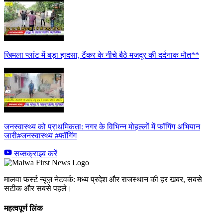
खिमला प्लांट में बड़ा हादसा, टैंकर के नीचे बैठे मजदूर की दर्दनाक मौत**
जनस्वास्थ्य को प्राथमिकता: नगर के विभिन्न मोहल्लों में फॉगिंग अभियान
जारी#जनस्वास्थ्य #फॉगिंग
सब्सक्राइब करें
मालवा फर्स्ट न्यूज़ नेटवर्क: मध्य प्रदेश और राजस्थान की हर खबर, सबसे
सटीक और सबसे पहले।
महत्वपूर्ण लिंक