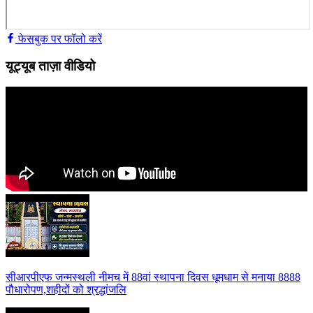
फेसबुक पर फॉलो करें
यूट्यूब ताज़ा वीडियो
सीआरपीएफ जन्मस्थली नीमच में 88वां स्थापना दिवस धूमधाम से मनाया 8888
पौधारोपण,शहीदों को श्रद्धांजलि