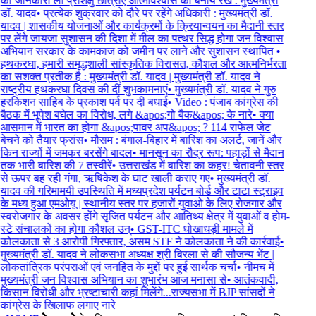
की जानकारी ली प्रशिक्षु छात्राएं आत्मविश्वास को बनाये रखे : मुख्यमंत्री
डॉ. यादव
•
प्रत्येक शुक्रवार को दौरे पर रहेंगे अधिकारी : मुख्यमंत्री डॉ.
यादव | शासकीय योजनाओं और कार्यक्रमों के क्रियान्वयन का मैदानी स्तर
पर लेंगे जायजा सुशासन की दिशा में मील का पत्थर सिद्ध होगा जन विश्वास
अभियान सरकार के कामकाज को जमीन पर लाने और सुशासन स्थापित
•
हथकरघा, हमारी समृद्धशाली सांस्कृतिक विरासत, कौशल और आत्मनिर्भरता
का सशक्त प्रतीक है : मुख्यमंत्री डॉ. यादव | मुख्यमंत्री डॉ. यादव ने
राष्ट्रीय हथकरघा दिवस की दीं शुभकामनाएं
•
मुख्यमंत्री डॉ. यादव ने गुरु
हरकिशन साहिब के प्रकाश पर्व पर दी बधाई
•
Video : पंजाब कांग्रेस की
बैठक में भूपेश बघेल का विरोध, लगे &apos;गो बैक&apos; के नारे
•
क्या
आसमान में भारत का होगा &apos;पावर अप&apos; ? 114 राफेल जेट
बेचने को तैयार फ्रांस
•
मौसम : बंगाल-बिहार में बारिश का अलर्ट, जानें और
किन राज्यों में जमकर बरसेंगे बादल
•
मानसून का रौद्र रूप: पहाड़ों से मैदान
तक भारी बारिश की 7 तस्वीरें
•
उत्तराखंड में बारिश का कहर! चेतावनी स्तर
से ऊपर बह रही गंगा, ऋषिकेश के घाट खाली कराए गए
•
मुख्यमंत्री डॉ.
यादव की गरिमामयी उपस्थिति में मध्यप्रदेश पर्यटन बोर्ड और टाटा स्ट्राइव
के मध्य हुआ एमओयू | स्थानीय स्तर पर हजारों युवाओ के लिए रोजगार और
स्वरोजगार के अवसर होंगे सृजित पर्यटन और आतिथ्य क्षेत्र में युवाओं व होम-
स्टे संचालकों का होगा कौशल उन्
•
GST-ITC धोखाधड़ी मामले में
कोलकाता से 3 आरोपी गिरफ्तार, असम STF ने कोलकाता ने की कार्रवाई
•
मुख्यमंत्री डॉ. यादव ने लोकसभा अध्यक्ष श्री बिरला से की सौजन्य भेंट |
लोकतांत्रिक परंपराओं एवं जनहित के मुद्दों पर हुई सार्थक चर्चा
•
नीमच में
मुख्यमंत्री जन विश्वास अभियान का शुभारंभ आज मनासा से
•
आतंकवादी,
किसान विरोधी और भ्रष्टाचारी कहां मिलेंगे...राज्यसभा में BJP सांसदों ने
कांग्रेस के खिलाफ लगाए नारे