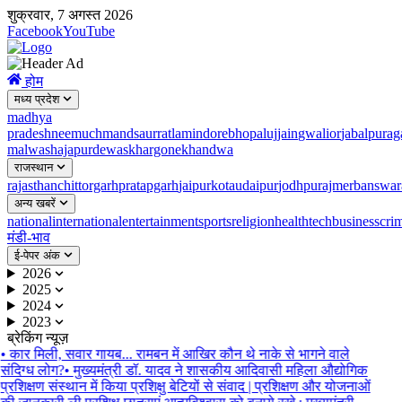
शुक्रवार, 7 अगस्त 2026
Facebook
YouTube
होम
मध्य प्रदेश
madhya
pradesh
neemuch
mandsaur
ratlam
indore
bhopal
ujjain
gwalior
jabalpur
ag
malwa
shajapur
dewas
khargone
khandwa
राजस्थान
rajasthan
chittorgarh
pratapgarh
jaipur
kota
udaipur
jodhpur
ajmer
banswar
अन्य खबरें
national
international
entertainment
sports
religion
health
tech
business
cri
मंडी-भाव
ई-पेपर अंक
2026
2025
2024
2023
ब्रेकिंग न्यूज़
•
कार मिली, सवार गायब... रामबन में आखिर कौन थे नाके से भागने वाले
संदिग्ध लोग?
•
मुख्यमंत्री डॉ. यादव ने शासकीय आदिवासी महिला औद्योगिक
प्रशिक्षण संस्थान में किया प्रशिक्षु बेटियों से संवाद | प्रशिक्षण और योजनाओं