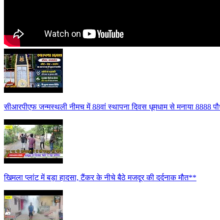
सीआरपीएफ जन्मस्थली नीमच में 88वां स्थापना दिवस धूमधाम से मनाया 8888 पौध
खिमला प्लांट में बड़ा हादसा, टैंकर के नीचे बैठे मजदूर की दर्दनाक मौत**