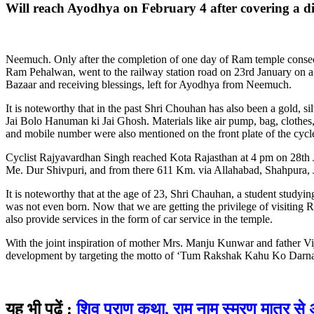
Will reach Ayodhya on February 4 after covering a di
Neemuch. Only after the completion of one day of Ram temple consec
Ram Pehalwan, went to the railway station road on 23rd January on a 
Bazaar and receiving blessings, left for Ayodhya from Neemuch.
It is noteworthy that in the past Shri Chouhan has also been a gold, 
Jai Bolo Hanuman ki Jai Ghosh. Materials like air pump, bag, clothe
and mobile number were also mentioned on the front plate of the cycl
Cyclist Rajyavardhan Singh reached Kota Rajasthan at 4 pm on 28th J
Me. Dur Shivpuri, and from there 611 Km. via Allahabad, Shahpura,
It is noteworthy that at the age of 23, Shri Chauhan, a student studyin
was not even born. Now that we are getting the privilege of visiting R
also provide services in the form of car service in the temple.
With the joint inspiration of mother Mrs. Manju Kunwar and father Vi
development by targeting the motto of ‘Tum Rakshak Kahu Ko Darna’.
यह भी पढ़ें :
शिव पुराण कथा, राम नाम स्मरण मात्र से अत