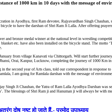
stance of 1000 km in 10 days with the message of envi
ration in Ayodhya, first Ram devotee, Rajyavardhan Singh Chauhan, s
bicycle to have the darshan of Shri Ram Ji Lalla. After offering pray
silver and bronze medal winner at the national level in wrestling compe
s, blanket etc. have also been installed on the bicycle stand. The mo
e.
anuary from village Kanavati via Chittorgarh. Will start further jou
 Jhansi, Orai, Kanpur, Lucknow, completing the journey of 1000 Km i
g in the second year of Arts class, told our correspondent in response t
amlala, I am going for Ramlala darshan with the message of environmenta
jay Singh Ji Chauhan, the Yatra of Ram Lalla Ayodhya Darshan was sele
 The blessings of Shri Ram ji and Hanuman ji will always be with me 
रंग दोष नष्ट हो जाते हैं,- प्रमोद उपाध्याय