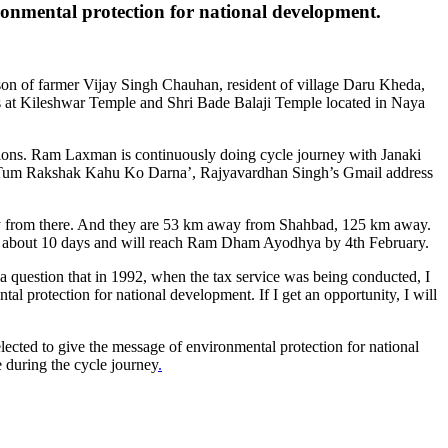
ronmental protection for national development.
on of farmer Vijay Singh Chauhan, resident of village Daru Kheda,
ers at Kileshwar Temple and Shri Bade Balaji Temple located in Naya
titions. Ram Laxman is continuously doing cycle journey with Janaki
tto ‘Tum Rakshak Kahu Ko Darna’, Rajyavardhan Singh’s Gmail address
rney from there. And they are 53 km away from Shahbad, 125 km away.
n about 10 days and will reach Ram Dham Ayodhya by 4th February.
o a question that in 1992, when the tax service was being conducted, I
l protection for national development. If I get an opportunity, I will
cted to give the message of environmental protection for national
during the cycle journey
.