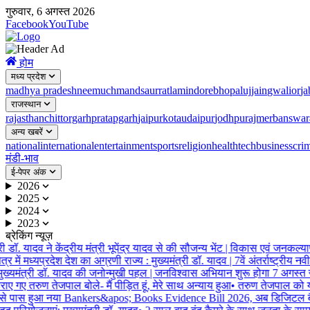
गुरुवार, 6 अगस्त 2026
Facebook
YouTube
होम
मध्य प्रदेश
madhya pradesh
neemuch
mandsaur
ratlam
indore
bhopal
ujjain
gwalior
ja
राजस्थान
rajasthan
chittorgarh
pratapgarh
jaipur
kota
udaipur
jodhpur
ajmer
banswar
अन्य खबरें
national
international
entertainment
sports
religion
health
tech
business
cri
मंडी-भाव
ई-पेपर अंक
2026
2025
2024
2023
ब्रेकिंग न्यूज़
ी डॉ. यादव ने केंद्रीय मंत्री भूपेंद्र यादव से की सौजन्य भेंट | विकास एवं जनकल्याण स
ेत्र में मध्यप्रदेश देश का अग्रणी राज्य : मुख्यमंत्री डॉ. यादव | 7वें अंतर्राष्ट्र
ख्यमंत्री डॉ. यादव की जनोन्मुखी पहल | जनविश्वास अभियान शुरू होगा 7 अगस्त
ाए गए तरुण तेजपाल बोले- मैं पीड़ित हूं, मेरे साथ अन्याय हुआ
•
तरुण तेजपाल को यौन 
पास हुआ नया Bankers&apos; Books Evidence Bill 2026, अब डिजिटल बैंक रिकॉर्