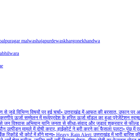
balpur
agar malwa
shajapur
dewas
khargone
khandwa
a
bhilwara
me
े जुड़े विभिन्न विषयों पर हुई चर्चा
•
उत्तराखंड में आफत की बरसात, उफान पर अलकनंद
ीय नवीकरणीय ऊर्जा सम्मेलन में मध्यप्रदेश के हरित ऊर्जा मॉडल का हुआ प्रेजेंटेशन स्
 से जन विश्वास अभियान यानि जनता से सीधा-संवाद और जुड़ाव शुक्रवार से फील्ड 
उत्पीड़न मामले में दोषी करार, हाईकोर्ट ने बरी करने का फैसला पलटा
•
पुंछ में 
ड भी कोर्ट में होंगे मान्य
•
Heavy Rain Alert: उत्तराखंड में भारी बारिश की 