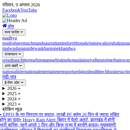
रविवार, 9 अगस्त 2026
Facebook
YouTube
होम
मध्य प्रदेश
madhya
pradesh
neemuch
mandsaur
ratlam
indore
bhopal
ujjain
gwalior
jabalpur
ag
malwa
shajapur
dewas
khargone
khandwa
राजस्थान
rajasthan
chittorgarh
pratapgarh
jaipur
kota
udaipur
jodhpur
ajmer
banswar
अन्य खबरें
national
international
entertainment
sports
religion
health
tech
business
cri
मंडी-भाव
ई-पेपर अंक
2026
2025
2024
2023
ब्रेकिंग न्यूज़
•
EPFO के नए सिस्टम पर सवाल, लाखों PF क्लेम 20 दिन से ज्यादा लंबित
होने का दावा
•
Heavy Rain Alert: बिहार में येलो अलर्ट, झारखंड में होगी
भारी बारिश, जानें अगले 5 दिन और किस राज्य में बरसेंगे बादल
•
मुख्यमंत्री