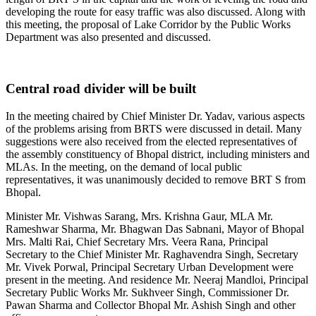
developing the route for easy traffic was also discussed. Along with
this meeting, the proposal of Lake Corridor by the Public Works
Department was also presented and discussed.
Central road divider will be built
In the meeting chaired by Chief Minister Dr. Yadav, various aspects
of the problems arising from BRTS were discussed in detail. Many
suggestions were also received from the elected representatives of
the assembly constituency of Bhopal district, including ministers and
MLAs. In the meeting, on the demand of local public
representatives, it was unanimously decided to remove BRT S from
Bhopal.
Minister Mr. Vishwas Sarang, Mrs. Krishna Gaur, MLA Mr.
Rameshwar Sharma, Mr. Bhagwan Das Sabnani, Mayor of Bhopal
Mrs. Malti Rai, Chief Secretary Mrs. Veera Rana, Principal
Secretary to the Chief Minister Mr. Raghavendra Singh, Secretary
Mr. Vivek Porwal, Principal Secretary Urban Development were
present in the meeting. And residence Mr. Neeraj Mandloi, Principal
Secretary Public Works Mr. Sukhveer Singh, Commissioner Dr.
Pawan Sharma and Collector Bhopal Mr. Ashish Singh and other