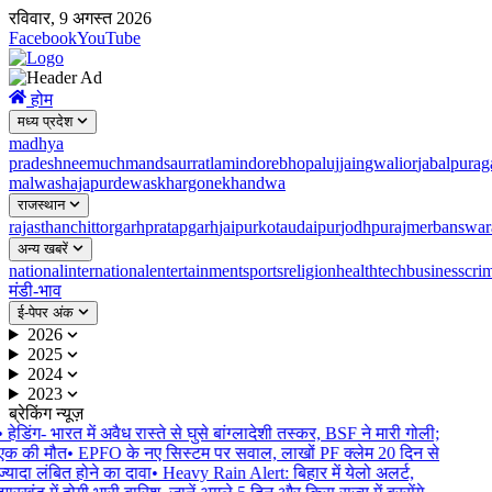
रविवार, 9 अगस्त 2026
Facebook
YouTube
होम
मध्य प्रदेश
madhya
pradesh
neemuch
mandsaur
ratlam
indore
bhopal
ujjain
gwalior
jabalpur
ag
malwa
shajapur
dewas
khargone
khandwa
राजस्थान
rajasthan
chittorgarh
pratapgarh
jaipur
kota
udaipur
jodhpur
ajmer
banswar
अन्य खबरें
national
international
entertainment
sports
religion
health
tech
business
cri
मंडी-भाव
ई-पेपर अंक
2026
2025
2024
2023
ब्रेकिंग न्यूज़
•
हेडिंग- भारत में अवैध रास्ते से घुसे बांग्लादेशी तस्कर, BSF ने मारी गोली;
एक की मौत
•
EPFO के नए सिस्टम पर सवाल, लाखों PF क्लेम 20 दिन से
ज्यादा लंबित होने का दावा
•
Heavy Rain Alert: बिहार में येलो अलर्ट,