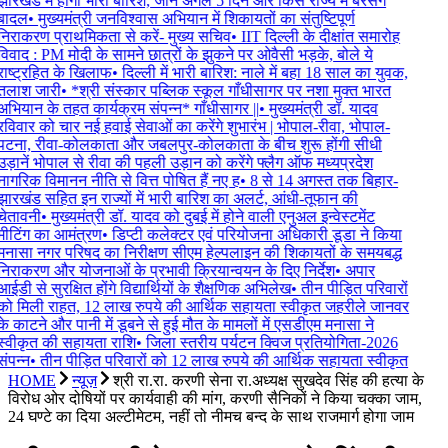
झारखंड में होगी भारी बारिश, जानें अगले 5 दिन और किस राज्य में बरसेंगे
बादल
•
मुख्यमंत्री जनविश्वास अभियान में शिकायतों का संतुष्टिपूर्ण
निराकरण प्राथमिकता से करें- मुख्य सचिव
•
IIT दिल्ली के दीक्षांत समारोह
विवाद : PM मोदी के सामने छात्रों के झुकने पर ओवैसी भड़के, बोले ये
राष्ट्रहित के खिलाफ
•
दिल्ली में भारी बारिश: नाले में बहा 18 साल का युवक,
तलाश जारी
•
*श्री संस्कार पब्लिक स्कूल गाँधीसागर पर नशा मुक्त भारत
अभियान के तहत कार्यक्रम संपन्न* गाँधीसागर ||
•
मुख्यमंत्री डॉ. यादव
रविवार को चार नई हवाई सेवाओं का करेंगे शुभारंभ | भोपाल-रीवा, भोपाल-
पटना, रीवा-कोलकाता और जबलपुर-कोलकाता के बीच शुरू होंगी सीधी
उड़ानें भोपाल से रीवा की पहली उड़ान को करेंगे फ्लैग ऑफ मध्यप्रदेश
नागरिक विमानन नीति से वित्त पोषित हैं नए ह
•
8 से 14 अगस्त तक बिहार-
झारखंड सहित इन राज्यों में भारी बारिश का अलर्ट, आंधी-तूफान की
चेतावनी
•
मुख्यमंत्री डॉ. यादव को दुबई में होने वाली एनुअल इन्वेस्टमेंट
मीटिंग का आमंत्रण
•
डिप्टी कलेक्टर एवं परियोजना अधिकारी डूडा ने किया
मनासा नगर परिषद का निरीक्षण सीएम हेल्पलाइन की शिकायतों के समयबद्ध
निराकरण और योजनाओं के प्रभावी क्रियान्वयन के दिए निर्देश
•
अपार
आईडी से सुरक्षित होंगे विद्यार्थियों के शैक्षणिक अभिलेख
•
तीन पीड़ित परिवारों
को मिली राहत, 12 लाख रुपये की आर्थिक सहायता स्वीकृत जहरीले जानवर
के काटने और पानी में डूबने से हुई मौत के मामलों में एसडीएम मनासा ने
स्वीकृत की सहायता राशि
•
जिला स्तरीय पर्यटन क्विज प्रतियोगिता-2026
संपन्न
•
तीन पीड़ित परिवारों को 12 लाख रुपये की आर्थिक सहायता स्वीकृत
HOME
न्यूज़
श्री रा.रा. करणी सेना रा.अध्यक्ष सुखदेव सिंह की हत्या के
विरोध ओर दोषियों पर कार्यवाही की मांग, करणी सैनिकों ने किया चक्का जाम,
24 घण्टे का दिया अल्टीमेटम, नहीं तो नीमच बन्द के साथ राजमार्ग होगा जाम