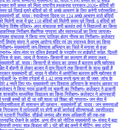
ौड़ को किया सम्मानित मुख्यमंत्री डॉ. यादव ने श्री कमल को दी बधाई
ुनकर श्री कमल को मिला राष्ट्रीय हथकरघा पुरस्कार-2026
•
बंदियों की
मय पूर्व रिहाई दूसरे बंदियों को भी अच्छे आचरण के लिए करेगी प्रोत्साहित :
ुख्यमंत्री डॉ. यादव | स्वाधीनता दिवस पर 124 अच्छे आचरण वाले बंदियों
ो मिलेगी सजा में छूट 118 बंदियों को मिलेगी समय पूर्व रिहाई, 6 बंदियों को
िलेगा विशेष परिहार
•
अपर संचालक श्री बलवंत वर्मा ने विद्यालयों का किया
कस्मिक निरीक्षण,शैक्षणिक गुणवत्ता और व्यवस्थाओं का लिया जायजा
•
ंयुक्त संचालक ने किया नगर पालिका क्षेत्र नीमच का निरीक्षण
•
कलेक्टर
्री हिमांशु चंद्रा ने आयुष आरोग्य मंदिर एवं उप स्वास्थ्य केंद्र का किया
िरीक्षण
•
मुख्यमंत्री जन-विश्वास अभियान का जिले में मनासा से हुआ
ुभारंभ
•
जंतर-मंतर पर दलित ईसाइयों के प्रदर्शन पर हाईकोर्ट सख्त, दिल्ली
ुलिस से कहा- जल्द लें फैसला
•
किसानों का कल्याण ही हमारा लक्ष्य :
ुख्यमंत्री डॉ. यादव | किसानों से संवाद का उत्सव है बलराम कृषि महोत्सव
ेत में बोहनी से लेकर बाजार में दाम दिलाने तक किसानों के साथ खड़ी है
रकार मुख्यमंत्री डॉ. यादव ने सीहोर में आयोजित बलराम कृषि महोत्सव से
र्चुअली जु
•
राजेश ट्रेडर्स से 1.42 लाख रुपये मूल्य का घी जब्त, जांच के
िए 4 नमूने लिए गए
•
मुख्यमंत्री जन विश्वास अभियान के शुभारंभ अवसर पर
लेक्टर ने किया ग्राम ढाकनी एवं चुकनी का निरीक्षण
•
कलेक्टर ने ढाकनी
े शासकीय माध्यमिक विद्यालय का किया निरीक्षण
•
कलेक्टर ने आंगनवाड़ी
ें परखी बच्चों को दी जा रही शाला पूर्व शिक्षा की गुणवत्ता
•
जन सेवा में
ंवेदनशीलता ही सुशासन की पहचान : मुख्यमंत्री डॉ. यादव | जन समस्याओं
े निराकरण में लापरवाही पर होगी कड़ी कार्रवाई सीएमएचओ, तहसीलदार
वं पटवारी निलंबित, सीईओ जनपद और श्रम अधिकारी की एक-एक
ेतनवृध्दि रोकने के आदेश, अन्य तीन को नोटिस मुख्यमंत्री ज
•
संसद में बढ़ा
ियासी तनाव! शाह-बिड़ला की 1 घंटे की बंद कमरे में मीटिंग, क्या टूटेगा