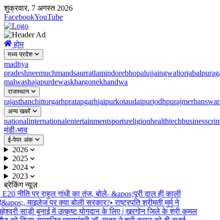
शुक्रवार, 7 अगस्त 2026
Facebook
YouTube
होम
मध्य प्रदेश
madhya
pradesh
neemuch
mandsaur
ratlam
indore
bhopal
ujjain
gwalior
jabalpur
ag
malwa
shajapur
dewas
khargone
khandwa
राजस्थान
rajasthan
chittorgarh
pratapgarh
jaipur
kota
udaipur
jodhpur
ajmer
banswar
अन्य खबरें
national
international
entertainment
sports
religion
health
tech
business
cri
मंडी-भाव
ई-पेपर अंक
2026
2025
2024
2023
ब्रेकिंग न्यूज़
•
E20 नीति पर राहुल गांधी का तंज, बोले- &apos;पूरी दाल ही काली
ै&apos;, माइलेज पर क्या बोली सरकार?
•
राष्ट्रपति श्रीमती मुर्मु ने
हेश्वरी साड़ी बुनाई में उत्कृष्ट योगदान के लिए | खरगोन जिले के श्री कमल