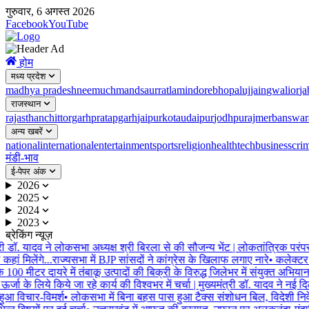
गुरुवार, 6 अगस्त 2026
Facebook
YouTube
होम
मध्य प्रदेश
madhya pradesh
neemuch
mandsaur
ratlam
indore
bhopal
ujjain
gwalior
ja
राजस्थान
rajasthan
chittorgarh
pratapgarh
jaipur
kota
udaipur
jodhpur
ajmer
banswar
अन्य खबरें
national
international
entertainment
sports
religion
health
tech
business
cri
मंडी-भाव
ई-पेपर अंक
2026
2025
2024
2023
ब्रेकिंग न्यूज़
ी डॉ. यादव ने लोकसभा अध्यक्ष श्री बिरला से की सौजन्य भेंट | लोकतांत्रिक परंपराओं 
कहां मिलेंगे...राज्यसभा में BJP सांसदों ने कांग्रेस के खिलाफ लगाए नारे
•
कलेक्टर ने
 100 मीटर दायरे में तंबाकू उत्पादों की बिक्री के विरुद्ध जिलेभर में संयुक्त अभियान
•
ऊर्जा के लिये किये जा रहे कार्य की विश्वभर में चर्चा | मुख्यमंत्री डॉ. यादव ने नई दिल्
ुआ विचार-विमर्श
•
लोकसभा में बिना बहस पास हुआ टैक्स संशोधन बिल, विदेशी निवेश 