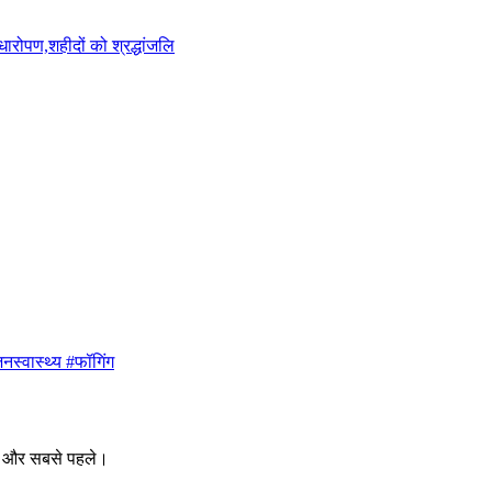
ारोपण,शहीदों को श्रद्धांजलि
नस्वास्थ्य #फॉगिंग
ीक और सबसे पहले।