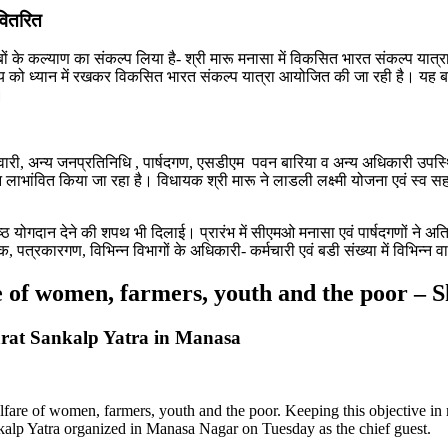
 वितरित
े कल्‍याण का संकल्‍प लिया है- श्री मारू मनासा में विकसित भारत संकल्‍प यात्रा में
देश्‍य को ध्‍यान में रखकर विकसित भारत संकल्‍प यात्रा आयोजित की जा रही है। य
।
ारी, अन्‍य जनप्रतिनिधि , पार्षदगण, एसडीएम पवन बारिया व अन्‍य अधिकारी उपस्थ
रान लाभांवित किया जा रहा है। विधायक श्री मारू ने लाडली लक्ष्‍मी योजना एवं स
ठ योगदान देने की शपथ भी दिलाई। प्रारंभ में सीएमओ मनासा एवं पार्षदगणों ने अतिथियो
पत्रकारगण, विभिन्‍न विभागों के अधिकारी- कर्मचारी एवं बडी संख्‍या में विभिन्‍न 
e of women, farmers, youth and the poor – 
Bharat Sankalp Yatra in Manasa
fare of women, farmers, youth and the poor. Keeping this objective i
kalp Yatra organized in Manasa Nagar on Tuesday as the chief guest.