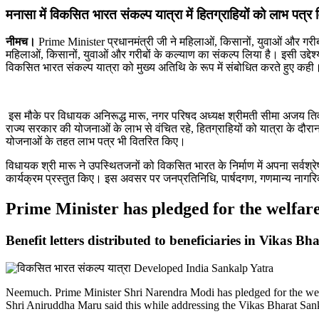
मनासा में विकसित भारत संकल्‍प यात्रा में हितग्राहियों को लाभ पत्र
नीमच।
Prime Minister प्रधानमंत्री जी ने महिलाओं, किसानों, युवाओं और गरीबों क
महिलाओं, किसानों, युवाओं और गरीबों के कल्‍याण का संकल्‍प लिया है। इसी उद्
विकसित भारत संकल्‍प यात्रा को मुख्‍य अतिथि के रूप में संबोधित करते हुए कही
इस मौके पर विधायक अनिरूद्ध मारू, नगर परिषद अध्‍यक्ष श्रीमती सीमा अजय तिव
राज्‍य सरकार की योजनाओं के लाभ से वंचित रहे, हितग्राहियों को यात्रा के दौ
योजनाओं के तहत लाभ पत्र भी वितरित किए।
विधायक श्री मारू ने उपस्थितजनों को विकसित भारत के निर्माण में अपना सर्वश्रेष्‍
कार्यक्रम प्रस्‍तुत किए। इस अवसर पर जनप्रतिनिधि, पार्षदगण, गणमान्‍य नागरिक, 
Prime Minister has pledged for the welfar
Benefit letters distributed to beneficiaries in Vikas 
Neemuch. Prime Minister Shri Narendra Modi has pledged for the wel
Shri Aniruddha Maru said this while addressing the Vikas Bharat San