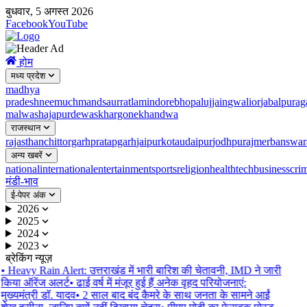
बुधवार, 5 अगस्त 2026
Facebook
YouTube
होम
मध्य प्रदेश
madhya
pradesh
neemuch
mandsaur
ratlam
indore
bhopal
ujjain
gwalior
jabalpur
ag
malwa
shajapur
dewas
khargone
khandwa
राजस्थान
rajasthan
chittorgarh
pratapgarh
jaipur
kota
udaipur
jodhpur
ajmer
banswar
अन्य खबरें
national
international
entertainment
sports
religion
health
tech
business
cri
मंडी-भाव
ई-पेपर अंक
2026
2025
2024
2023
ब्रेकिंग न्यूज़
•
Heavy Rain Alert: उत्तराखंड में भारी बारिश की चेतावनी, IMD ने जारी
किया ऑरेंज अलर्ट
•
ढाई वर्ष में मंजूर हुई हैं अनेक वृहद परियोजनाएं:
मुख्यमंत्री डॉ. यादव
•
2 साल बाद बंद कैमरे के साथ जनता के सामने आईं