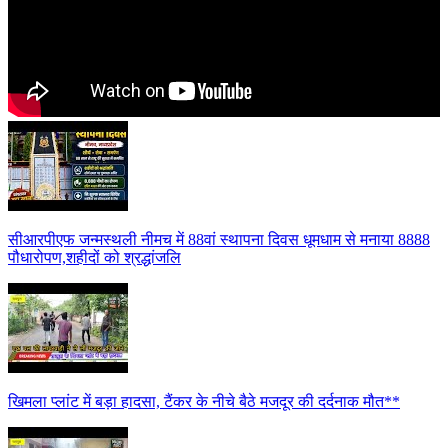
सीआरपीएफ जन्मस्थली नीमच में 88वां स्थापना दिवस धूमधाम से मनाया 8888
पौधारोपण,शहीदों को श्रद्धांजलि
खिमला प्लांट में बड़ा हादसा, टैंकर के नीचे बैठे मजदूर की दर्दनाक मौत**