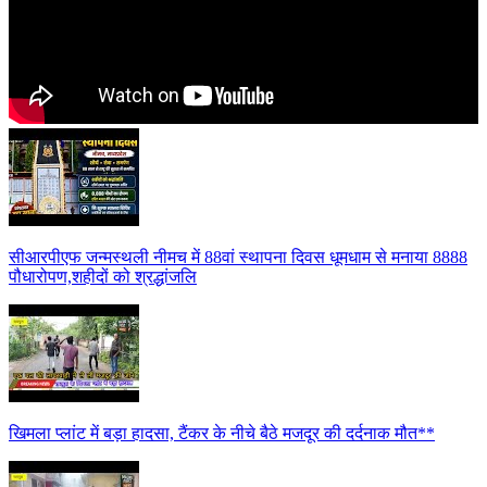
सीआरपीएफ जन्मस्थली नीमच में 88वां स्थापना दिवस धूमधाम से मनाया 8888
पौधारोपण,शहीदों को श्रद्धांजलि
खिमला प्लांट में बड़ा हादसा, टैंकर के नीचे बैठे मजदूर की दर्दनाक मौत**