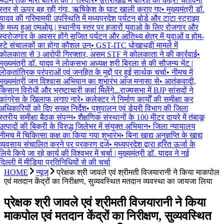
मैदान तक भारी बारिश की 7 तस्वीरें
•
उत्तराखंड में बारिश का कहर! चेतावनी
स्तर से ऊपर बह रही गंगा, ऋषिकेश के घाट खाली कराए गए
•
मुख्यमंत्री डॉ.
यादव की गरिमामयी उपस्थिति में मध्यप्रदेश पर्यटन बोर्ड और टाटा स्ट्राइव
के मध्य हुआ एमओयू | स्थानीय स्तर पर हजारों युवाओ के लिए रोजगार और
स्वरोजगार के अवसर होंगे सृजित पर्यटन और आतिथ्य क्षेत्र में युवाओं व होम-
स्टे संचालकों का होगा कौशल उन्
•
GST-ITC धोखाधड़ी मामले में
कोलकाता से 3 आरोपी गिरफ्तार, असम STF ने कोलकाता ने की कार्रवाई
•
मुख्यमंत्री डॉ. यादव ने लोकसभा अध्यक्ष श्री बिरला से की सौजन्य भेंट |
लोकतांत्रिक परंपराओं एवं जनहित के मुद्दों पर हुई सार्थक चर्चा
•
नीमच में
मुख्यमंत्री जन विश्वास अभियान का शुभारंभ आज मनासा से
•
आतंकवादी,
किसान विरोधी और भ्रष्टाचारी कहां मिलेंगे...राज्यसभा में BJP सांसदों ने
कांग्रेस के खिलाफ लगाए नारे
•
कलेक्टर ने निर्माण कार्यों की समीक्षा कर
अधिकारियों को दिए सख्त निर्देश
•
पशुपालन एवं डेयरी विभाग की जिला
स्तरीय समीक्षा बैठक संपन्न
•
शैक्षणिक संस्थानों के 100 मीटर दायरे में तंबाकू
उत्पादों की बिक्री के विरुद्ध जिलेभर में संयुक्त अभियान
•
जिला न्यायालय
नीमच में चिकित्सा कक्ष का किया गया शुभारंभ
•
बिना खाद्य अनुज्ञप्ति के खाद्य
व्यवसाय संचालित करने पर प्रकरण दर्ज
•
मध्यप्रदेश द्वारा हरित ऊर्जा के
लिये किये जा रहे कार्य की विश्वभर में चर्चा | मुख्यमंत्री डॉ. यादव ने नई
दिल्ली में मीडिया प्रतिनिधियों से की चर्चा
HOME
न्यूज़
प्रेक्षक श्री जावले एवं श्रीमती विजयारानी ने किया माकपोल
एवं मतदान केंद्रों का निरीक्षण, सुव्‍यवस्थित मतदान व्‍यवस्‍था का जायजा लिया
प्रेक्षक श्री जावले एवं श्रीमती विजयारानी ने किया
माकपोल एवं मतदान केंद्रों का निरीक्षण, सुव्‍यवस्थित