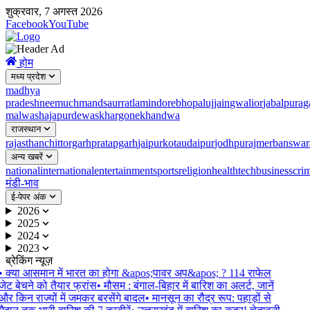
शुक्रवार, 7 अगस्त 2026
Facebook
YouTube
होम
मध्य प्रदेश
madhya
pradesh
neemuch
mandsaur
ratlam
indore
bhopal
ujjain
gwalior
jabalpur
ag
malwa
shajapur
dewas
khargone
khandwa
राजस्थान
rajasthan
chittorgarh
pratapgarh
jaipur
kota
udaipur
jodhpur
ajmer
banswar
अन्य खबरें
national
international
entertainment
sports
religion
health
tech
business
cri
मंडी-भाव
ई-पेपर अंक
2026
2025
2024
2023
ब्रेकिंग न्यूज़
•
क्या आसमान में भारत का होगा &apos;पावर अप&apos; ? 114 राफेल
जेट बेचने को तैयार फ्रांस
•
मौसम : बंगाल-बिहार में बारिश का अलर्ट, जानें
और किन राज्यों में जमकर बरसेंगे बादल
•
मानसून का रौद्र रूप: पहाड़ों से