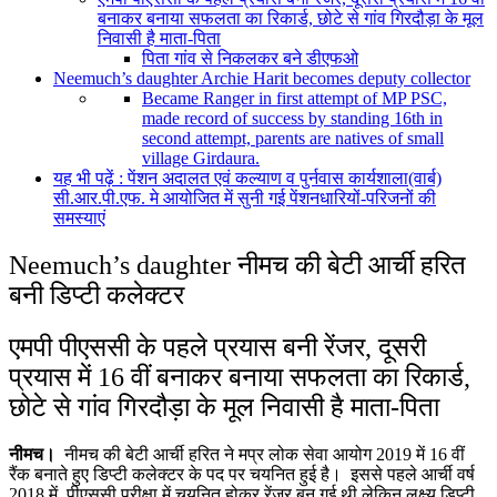
बनाकर बनाया सफलता का रिकार्ड, छोटे से गांव गिरदौड़ा के मूल
निवासी है माता-पिता
पिता गांव से निकलकर बने डीएफओ
Neemuch’s daughter Archie Harit becomes deputy collector
Became Ranger in first attempt of MP PSC,
made record of success by standing 16th in
second attempt, parents are natives of small
village Girdaura.
यह भी पढ़ें : पेंशन अदालत एवं कल्याण व पुर्नवास कार्यशाला(वार्ब)
सी.आर.पी.एफ. मे आयोजित में सुनी गई पेंशनधारियों-परिजनों की
समस्याएं
Neemuch’s daughter नीमच की बेटी आर्ची हरित
बनी डिप्टी कलेक्टर
एमपी पीएससी के पहले प्रयास बनी रेंजर, दूसरी
प्रयास में 16 वीं बनाकर बनाया सफलता का रिकार्ड,
छोटे से गांव गिरदौड़ा के मूल निवासी है माता-पिता
नीमच।
नीमच की बेटी आर्ची हरित ने मप्र लोक सेवा आयोग 2019 में 16 वीं
रैंक बनाते हुए डिप्टी कलेक्टर के पद पर चयनित हुई है। इससे पहले आर्ची वर्ष
2018 में पीएससी परीक्षा में चयनित होकर रेंजर बन गई थी लेकिन लक्ष्य डिप्टी