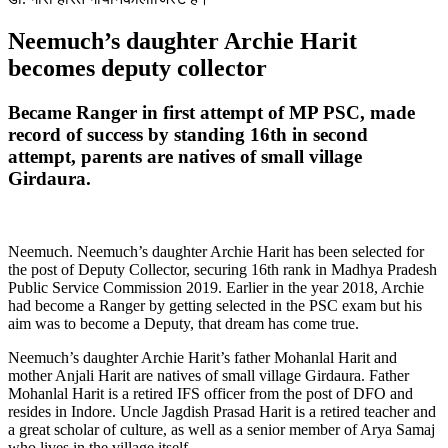
Neemuch’s daughter Archie Harit
becomes deputy collector
Became Ranger in first attempt of MP PSC, made
record of success by standing 16th in second
attempt, parents are natives of small village
Girdaura.
Neemuch. Neemuch’s daughter Archie Harit has been selected for
the post of Deputy Collector, securing 16th rank in Madhya Pradesh
Public Service Commission 2019. Earlier in the year 2018, Archie
had become a Ranger by getting selected in the PSC exam but his
aim was to become a Deputy, that dream has come true.
Neemuch’s daughter Archie Harit’s father Mohanlal Harit and
mother Anjali Harit are natives of small village Girdaura. Father
Mohanlal Harit is a retired IFS officer from the post of DFO and
resides in Indore. Uncle Jagdish Prasad Harit is a retired teacher and
a great scholar of culture, as well as a senior member of Arya Samaj
who lives in the village itself.