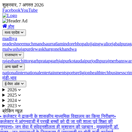
शुक्रवार, 7 अगस्त 2026
Facebook
YouTube
होम
मध्य प्रदेश
madhya
pradesh
neemuch
mandsaur
ratlam
indore
bhopal
ujjain
gwalior
jabalpur
ag
malwa
shajapur
dewas
khargone
khandwa
राजस्थान
rajasthan
chittorgarh
pratapgarh
jaipur
kota
udaipur
jodhpur
ajmer
banswar
अन्य खबरें
national
international
entertainment
sports
religion
health
tech
business
cri
मंडी-भाव
ई-पेपर अंक
2026
2025
2024
2023
ब्रेकिंग न्यूज़
•
कलेक्टर ने ढाकनी के शासकीय माध्यमिक विद्यालय का किया निरीक्षण
•
कलेक्टर ने आंगनवाड़ी में परखी बच्चों को दी जा रही शाला पूर्व शिक्षा की
गुणवत्ता
•
जन सेवा में संवेदनशीलता ही सुशासन की पहचान : मुख्यमंत्री डॉ.