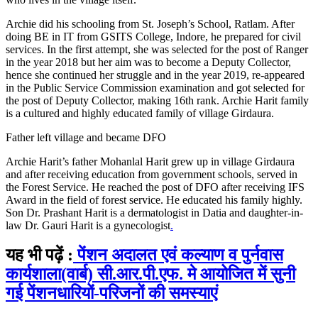
Archie did his schooling from St. Joseph’s School, Ratlam. After
doing BE in IT from GSITS College, Indore, he prepared for civil
services. In the first attempt, she was selected for the post of Ranger
in the year 2018 but her aim was to become a Deputy Collector,
hence she continued her struggle and in the year 2019, re-appeared
in the Public Service Commission examination and got selected for
the post of Deputy Collector, making 16th rank. Archie Harit family
is a cultured and highly educated family of village Girdaura.
Father left village and became DFO
Archie Harit’s father Mohanlal Harit grew up in village Girdaura
and after receiving education from government schools, served in
the Forest Service. He reached the post of DFO after receiving IFS
Award in the field of forest service. He educated his family highly.
Son Dr. Prashant Harit is a dermatologist in Datia and daughter-in-
law Dr. Gauri Harit is a gynecologist
.
यह भी पढ़ें :
पेंशन अदालत एवं कल्याण व पुर्नवास
कार्यशाला(वार्ब) सी.आर.पी.एफ. मे आयोजित में सुनी
गई पेंशनधारियों-परिजनों की समस्याएं