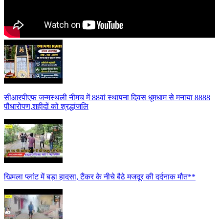
सीआरपीएफ जन्मस्थली नीमच में 88वां स्थापना दिवस धूमधाम से मनाया 8888
पौधारोपण,शहीदों को श्रद्धांजलि
खिमला प्लांट में बड़ा हादसा, टैंकर के नीचे बैठे मजदूर की दर्दनाक मौत**