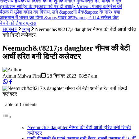
राष्ट्रीय हथकरघा दिवस की दीं शुभकामनाएं
•
मुख्यमंत्री डॉ. यादव ने गुरु
हरकिशन साहिब के प्रकाश पर्व पर दी बधाई
•
Video : पंजाब कांग्रेस की
बैठक में भूपेश बघेल का विरोध, लगे &apos;गो बैक&apos; के नारे
•
क्या
आसमान में भारत का होगा &apos;पावर अप&apos; ? 114 राफेल जेट
बेचने को तैयार फ्रांस
HOME
न्यूज़
Neemuch&#8217;s daughter नीमच की बेटी आर्ची हरित
बनी डिप्टी कलेक्टर
Neemuch&#8217;s daughter नीमच की बेटी
आर्ची हरित बनी डिप्टी कलेक्टर
Admin Malwa First
28 दिसंबर 2023
,
08:57 am
Table of Contents
Neemuch’s daughter नीमच की बेटी आर्ची हरित बनी डिप्टी
कलेक्टर
एमपी पीएससी के पहले प्रयास बनी रेंजर, दूसरी प्रयास में 16 वीं