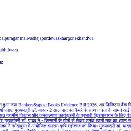
balpur
agar malwa
shajapur
dewas
khargone
khandwa
a
bhilwara
me
ुआ नया Bankers&apos; Books Evidence Bill 2026, अब डिजिटल बैंक रिकॉर्ड भी
योजनाएं: मुख्यमंत्री डॉ. यादव
•
2 साल बाद बंद कैमरे के साथ जनता के सामने आईं शे
ित ग्रामीण विकास और जनकल्याण कार्यक्रमों के प्रभावी क्रियान्वयन के लिए पंच
 मुख्यमंत्री डॉ. यादव ने
•
किसानों के खेतों से लेकर उनके खातों तक का ध्यान रख 
यादव ने नर्मदापुरम में आयोजित बलराम कृषि महोत्सव को किया
•
मुख्यमंत्री डॉ. याद