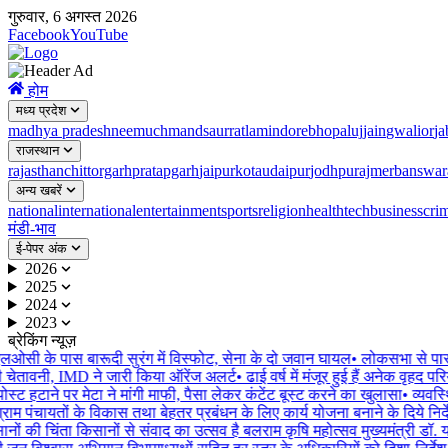
गुरुवार, 6 अगस्त 2026
Facebook
YouTube
होम
मध्य प्रदेश
madhya pradesh
neemuch
mandsaur
ratlam
indore
bhopal
ujjain
gwalior
ja
राजस्थान
rajasthan
chittorgarh
pratapgarh
jaipur
kota
udaipur
jodhpur
ajmer
banswar
अन्य खबरें
national
international
entertainment
sports
religion
health
tech
business
cri
मंडी-भाव
ई-पेपर अंक
2026
2025
2024
2023
ब्रेकिंग न्यूज़
 एलओसी के पास बारूदी सुरंग में विस्फोट, सेना के दो जवान घायल
•
लोकसभा से पास ह
चेतावनी, IMD ने जारी किया ऑरेंज अलर्ट
•
ढाई वर्ष में मंजूर हुई हैं अनेक वृहद परि
्ट हटाने पर मेटा ने मांगी माफी, पैसा लेकर कंटेंट बूस्ट करने का खुलासा
•
व्यवस्थ
्राम पंचायतों के विकास तथा बेहतर प्रबंधन के लिए कार्य योजना बनाने के दिये निर्देश
ों की चिंता किसानों से संवाद का उत्सव है बलराम कृषि महोत्सव मुख्यमंत्री डॉ. 