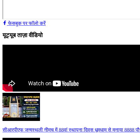
फेसबुक पर फॉलो करें
यूट्यूब ताज़ा वीडियो
सीआरपीएफ जन्मस्थली नीमच में 88वां स्थापना दिवस धूमधाम से मनाया 8888 पौध