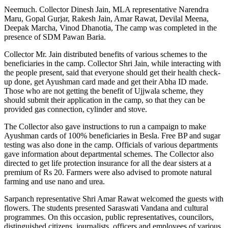
Neemuch. Collector Dinesh Jain, MLA representative Narendra
Maru, Gopal Gurjar, Rakesh Jain, Amar Rawat, Devilal Meena,
Deepak Marcha, Vinod Dhanotia, The camp was completed in the
presence of SDM Pawan Baria.
Collector Mr. Jain distributed benefits of various schemes to the
beneficiaries in the camp. Collector Shri Jain, while interacting with
the people present, said that everyone should get their health check-
up done, get Ayushman card made and get their Abha ID made.
Those who are not getting the benefit of Ujjwala scheme, they
should submit their application in the camp, so that they can be
provided gas connection, cylinder and stove.
The Collector also gave instructions to run a campaign to make
Ayushman cards of 100% beneficiaries in Besla. Free BP and sugar
testing was also done in the camp. Officials of various departments
gave information about departmental schemes. The Collector also
directed to get life protection insurance for all the dear sisters at a
premium of Rs 20. Farmers were also advised to promote natural
farming and use nano and urea.
Sarpanch representative Shri Amar Rawat welcomed the guests with
flowers. The students presented Saraswati Vandana and cultural
programmes. On this occasion, public representatives, councilors,
distinguished citizens, journalists, officers and employees of various