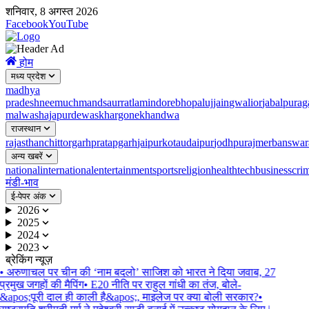
शनिवार, 8 अगस्त 2026
Facebook
YouTube
होम
मध्य प्रदेश
madhya
pradesh
neemuch
mandsaur
ratlam
indore
bhopal
ujjain
gwalior
jabalpur
ag
malwa
shajapur
dewas
khargone
khandwa
राजस्थान
rajasthan
chittorgarh
pratapgarh
jaipur
kota
udaipur
jodhpur
ajmer
banswar
अन्य खबरें
national
international
entertainment
sports
religion
health
tech
business
cri
मंडी-भाव
ई-पेपर अंक
2026
2025
2024
2023
ब्रेकिंग न्यूज़
•
अरुणाचल पर चीन की ‘नाम बदलो’ साजिश को भारत ने दिया जवाब, 27
प्रमुख जगहों की मैपिंग
•
E20 नीति पर राहुल गांधी का तंज, बोले-
&apos;पूरी दाल ही काली है&apos;, माइलेज पर क्या बोली सरकार?
•