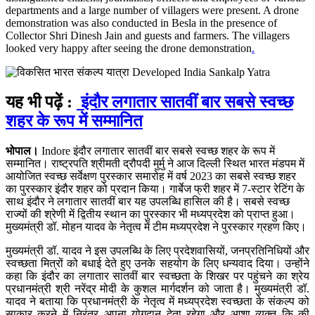
departments and a large number of villagers were present. A drone
demonstration was also conducted in Besla in the presence of
Collector Shri Dinesh Jain and guests and farmers. The villagers
looked very happy after seeing the drone demonstration
.
यह भी पढ़ें :
इंदौर लगातार सातवीं बार सबसे स्वच्छ
शहर के रूप में सम्मानित
भोपाल।
Indore इंदौर लगातार सातवीं बार सबसे स्वच्छ शहर के रूप में
सम्मानित। राष्ट्रपति श्रीमती द्रौपदी मुर्मु ने आज दिल्ली स्थित भारत मंडपम में
आयोजित स्वच्छ सर्वेक्षण पुरस्कार समारोह में वर्ष 2023 का सबसे स्वच्छ शहर
का पुरस्कार इंदौर शहर को प्रदान किया। गार्बेज फ्री शहर में 7-स्टार रेटिंग के
साथ इंदौर ने लगातार सातवीं बार यह उपलब्धि हासिल की है। सबसे स्वच्छ
राज्यों की श्रेणी में द्वितीय स्थान का पुरस्कार भी मध्यप्रदेश को प्राप्त हुआ।
मुख्यमंत्री डॉ. मोहन यादव के नेतृत्व में टीम मध्यप्रदेश ने पुरस्कार ग्रहण किए।
मुख्यमंत्री डॉ. यादव ने इस उपलब्धि के लिए प्रदेशवासियों, जनप्रतिनिधियों और
स्वच्छता मित्रों को बधाई देते हुए उनके सहयोग के लिए धन्यवाद दिया। उन्होंने
कहा कि इंदौर का लगातार सातवीं बार स्वच्छता के शिखर पर पहुंचने का श्रेय
प्रधानमंत्री श्री नरेंद्र मोदी के कुशल मार्गदर्शन को जाता है। मुख्यमंत्री डॉ.
यादव ने बताया कि प्रधानमंत्री के नेतृत्व में मध्यप्रदेश स्वच्छता के संकल्प को
साकार करने में निरंतर अपना योगदान देता रहेगा और आशा व्यक्त कि की