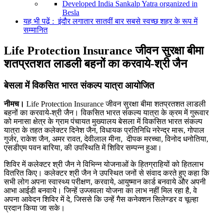
Developed India Sankalp Yatra organized in
Besla
यह भी पढ़ें : इंदौर लगातार सातवीं बार सबसे स्वच्छ शहर के रूप में
सम्मानित
Life Protection Insurance जीवन सुरक्षा बीमा
शतप्रतशत लाडली बहनों का करवाये-श्री जैन
बेसला में विकसित भारत संकल्‍प यात्रा आयोजित
नीमच।
Life Protection Insurance जीवन सुरक्षा बीमा शतप्रतशत लाडली
बहनों का करवाये-श्री जैन। विकसित भारत संकल्‍य यात्रा के क्रम में गुरूवार
को मनासा क्षेत्र के ग्राम पंचायत मुख्‍यालय बेसला में विकसित भारत संकल्‍प
यात्रा के तहत कलेक्‍टर दिनेश जैन, विधायक प्रतिनिधि नरेन्‍द्र मारू, गोपाल
गुर्जर, राकेश जैन, अमर रावत, देवीलाल मीना, दीपक मरच्‍चा, विनोद धनोतिया,
एसडीएम पवन बारिया, की उपस्थिति में शिविर सम्‍पन्‍न हुआ।
शिविर में कलेक्‍टर श्री जैन ने विभिन्‍न योजनाओं के हितग्राहियों को हितलाभ
वितरित किए। कलेक्‍टर श्री जैन ने उपस्थि‍त जनों से संवाद करते हुए कहा कि
सभी लोग अपना स्‍वास्‍थ्‍य परीक्षण, करवाये, आयुष्‍मान कार्ड बनवाये और अपनी
आभा आईडी बनवाये। जिन्‍हें उज्‍जवला योजना का लाभ नहीं मिल रहा है, वे
अपना आवेदन शिविर में दे, जिससे कि उन्‍हें गैस कनेक्‍शन सिलेण्‍डर व चूल्‍हा
प्रदान किया जा सके।