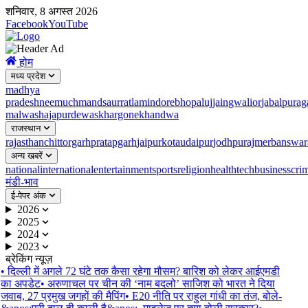
शनिवार, 8 अगस्त 2026
Facebook
YouTube
होम
मध्य प्रदेश
madhya
pradesh
neemuch
mandsaur
ratlam
indore
bhopal
ujjain
gwalior
jabalpur
ag
malwa
shajapur
dewas
khargone
khandwa
राजस्थान
rajasthan
chittorgarh
pratapgarh
jaipur
kota
udaipur
jodhpur
ajmer
banswar
अन्य खबरें
national
international
entertainment
sports
religion
health
tech
business
cri
मंडी-भाव
ई-पेपर अंक
2026
2025
2024
2023
ब्रेकिंग न्यूज़
•
दिल्ली में अगले 72 घंटे तक कैसा रहेगा मौसम? बारिश को लेकर आईएमडी
का अपडेट
•
अरुणाचल पर चीन की ‘नाम बदलो’ साजिश को भारत ने दिया
जवाब, 27 प्रमुख जगहों की मैपिंग
•
E20 नीति पर राहुल गांधी का तंज, बोले-