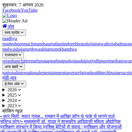
शुक्रवार, 7 अगस्त 2026
Facebook
YouTube
होम
मध्य प्रदेश
madhya
pradesh
neemuch
mandsaur
ratlam
indore
bhopal
ujjain
gwalior
jabalpur
ag
malwa
shajapur
dewas
khargone
khandwa
राजस्थान
rajasthan
chittorgarh
pratapgarh
jaipur
kota
udaipur
jodhpur
ajmer
banswar
अन्य खबरें
national
international
entertainment
sports
religion
health
tech
business
cri
मंडी-भाव
ई-पेपर अंक
2026
2025
2024
2023
ब्रेकिंग न्यूज़
•
कार मिली, सवार गायब... रामबन में आखिर कौन थे नाके से भागने वाले
संदिग्ध लोग?
•
मुख्यमंत्री डॉ. यादव ने शासकीय आदिवासी महिला औद्योगिक
प्रशिक्षण संस्थान में किया प्रशिक्षु बेटियों से संवाद | प्रशिक्षण और योजनाओं