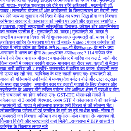
की जानकारी ली प्रशिक्षु छात्राएं आत्मविश्वास को बनाये रखे : मुख्यमंत्री
डॉ. यादव
•
प्रत्येक शुक्रवार को दौरे पर रहेंगे अधिकारी : मुख्यमंत्री डॉ.
यादव | शासकीय योजनाओं और कार्यक्रमों के क्रियान्वयन का मैदानी स्तर
पर लेंगे जायजा सुशासन की दिशा में मील का पत्थर सिद्ध होगा जन विश्वास
अभियान सरकार के कामकाज को जमीन पर लाने और सुशासन स्थापित
•
हथकरघा, हमारी समृद्धशाली सांस्कृतिक विरासत, कौशल और आत्मनिर्भरता
का सशक्त प्रतीक है : मुख्यमंत्री डॉ. यादव | मुख्यमंत्री डॉ. यादव ने
राष्ट्रीय हथकरघा दिवस की दीं शुभकामनाएं
•
मुख्यमंत्री डॉ. यादव ने गुरु
हरकिशन साहिब के प्रकाश पर्व पर दी बधाई
•
Video : पंजाब कांग्रेस की
बैठक में भूपेश बघेल का विरोध, लगे &apos;गो बैक&apos; के नारे
•
क्या
आसमान में भारत का होगा &apos;पावर अप&apos; ? 114 राफेल जेट
बेचने को तैयार फ्रांस
•
मौसम : बंगाल-बिहार में बारिश का अलर्ट, जानें और
किन राज्यों में जमकर बरसेंगे बादल
•
मानसून का रौद्र रूप: पहाड़ों से मैदान
तक भारी बारिश की 7 तस्वीरें
•
उत्तराखंड में बारिश का कहर! चेतावनी स्तर
से ऊपर बह रही गंगा, ऋषिकेश के घाट खाली कराए गए
•
मुख्यमंत्री डॉ.
यादव की गरिमामयी उपस्थिति में मध्यप्रदेश पर्यटन बोर्ड और टाटा स्ट्राइव
के मध्य हुआ एमओयू | स्थानीय स्तर पर हजारों युवाओ के लिए रोजगार और
स्वरोजगार के अवसर होंगे सृजित पर्यटन और आतिथ्य क्षेत्र में युवाओं व होम-
स्टे संचालकों का होगा कौशल उन्
•
GST-ITC धोखाधड़ी मामले में
कोलकाता से 3 आरोपी गिरफ्तार, असम STF ने कोलकाता ने की कार्रवाई
•
मुख्यमंत्री डॉ. यादव ने लोकसभा अध्यक्ष श्री बिरला से की सौजन्य भेंट |
लोकतांत्रिक परंपराओं एवं जनहित के मुद्दों पर हुई सार्थक चर्चा
•
नीमच में
मुख्यमंत्री जन विश्वास अभियान का शुभारंभ आज मनासा से
•
आतंकवादी,
किसान विरोधी और भ्रष्टाचारी कहां मिलेंगे...राज्यसभा में BJP सांसदों ने
कांग्रेस के खिलाफ लगाए नारे