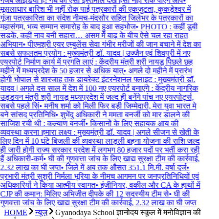
गजब आइडिया है! गधे का ऐसा इस्तेमाल देख हंसी नहीं रोक पाएंगे आप
•
मूसलाधार बारिश भी नहीं रोक पाई पत्रकारों की एकजुटता, कुकड़ेश्वर में
गूंजा पत्रकारिता का संदेश नीमच-मंदसौर सहित जिलेभर के पत्रकारों का
महासंगम, भव्य सम्मान समारोह के बाद हुआ सहभोज
•
PHOTO : कहीं डूबी
सड़कें, कहीं नाव बनी सहारा… असम में बाढ़ के बीच ऐसे चल रहा राहत
अभियान
•
पीएमश्री एयर एम्बुलेंस सेवा गंभीर मरीजों की जान बचाने में देश का
सबसे सफलतम प्रयोग : मुख्यमंत्री डॉ. यादव | उज्जैन एवं शिवपुरी में नए
एयरपोर्ट निर्माण कार्य में प्रगति लाएं : केंद्रीय मंत्री श्री नायडू पिछले छह
महीने में मध्यप्रदेश के 50 हजार से अधिक यात्
•
अगले दो महीने में प्रारंभ
होगी भोपाल से शारजाह तक डायरेक्ट इंटरनेशनल फ्लाइट : मुख्यमंत्री डॉ.
यादव | अगले दस साल में देश में 100 नए एयरपोर्ट बनाएंगे : केंद्रीय नागरिक
उड्डयन मंत्री श्री नायडू मध्यप्रदेश में जल्द ही बनेंगे पांच नए एयरपोर्ट्स,
सबसे पहले सिं
•
मनीष शर्मा को मिली फिर बड़ी जिम्मेदारी, मेरा युवा भारत मे
बने सांसद प्रतिनिधि
•
शुभेंदु अधिकारी ने ममता बनर्जी को मार डालने की
साजिश रची थी : कल्याण बनर्जी
•
किसानों के लिए सहायक आय की
व्यवस्था करना हमारा लक्ष्य : मुख्यमंत्री डॉ. यादव | अगले सीजन से खेती के
लिए दिन में 10 घंटे बिजली की व्यवस्था लाड़ली बहना योजना की राशि जल्द
ही जारी होगी राज्य सरकार प्रदेश में लगभग 80 हजार पदों पर भर्ती करा रही
हैं अधिकारी-कर्म
•
घी की गुणवत्ता जांच के लिए खाद्य सुरक्षा टीम की कार्रवाई,
2.32 लाख का घी जप्त
•
जिले में अब तक औसत 351.1 मि.मी. वर्षा दर्ज
•
प्रभारी मंत्री सुश्री निर्मला भूरिया के नीमच आगमन पर जनप्रतिनिधियों एवं
अधिकारियों ने किया आत्मीय स्वागत
•
इंजीनियर, वकील और CA के हाथों में
CJP की कमान: मिलिए अभिजीत दीपके की 12 सदस्यीय टीम से
•
घी की
गुणवत्ता जांच के लिए खाद्य सुरक्षा टीम की कार्रवाई, 2.32 लाख का घी जप्त
HOME
न्यूज़
Gyanodaya School ज्ञानोदय स्कूल में मनोविज्ञान की