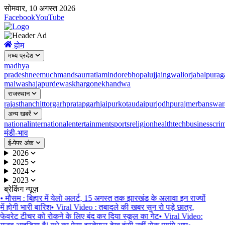
सोमवार, 10 अगस्त 2026
Facebook
YouTube
होम
मध्य प्रदेश
madhya
pradesh
neemuch
mandsaur
ratlam
indore
bhopal
ujjain
gwalior
jabalpur
ag
malwa
shajapur
dewas
khargone
khandwa
राजस्थान
rajasthan
chittorgarh
pratapgarh
jaipur
kota
udaipur
jodhpur
ajmer
banswar
अन्य खबरें
national
international
entertainment
sports
religion
health
tech
business
cri
मंडी-भाव
ई-पेपर अंक
2026
2025
2024
2023
ब्रेकिंग न्यूज़
•
मौसम : बिहार में येलो अलर्ट, 15 अगस्त तक झारखंड के अलावा इन राज्यों
में होगी भारी बारिश
•
Viral Video : तबादले की खबर सुन रो पड़े छात्र,
फेवरेट टीचर को रोकने के लिए बंद कर दिया स्कूल का गेट
•
Viral Video: