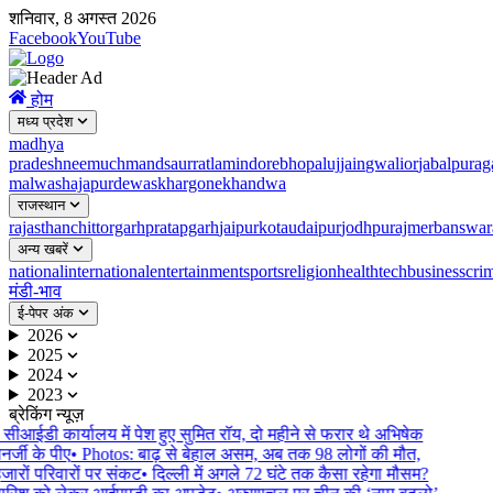
शनिवार, 8 अगस्त 2026
Facebook
YouTube
होम
मध्य प्रदेश
madhya
pradesh
neemuch
mandsaur
ratlam
indore
bhopal
ujjain
gwalior
jabalpur
ag
malwa
shajapur
dewas
khargone
khandwa
राजस्थान
rajasthan
chittorgarh
pratapgarh
jaipur
kota
udaipur
jodhpur
ajmer
banswar
अन्य खबरें
national
international
entertainment
sports
religion
health
tech
business
cri
मंडी-भाव
ई-पेपर अंक
2026
2025
2024
2023
ब्रेकिंग न्यूज़
•
सीआईडी ​​कार्यालय में पेश हुए सुमित रॉय, दो महीने से फरार थे अभिषेक
नर्जी के पीए
•
Photos: बाढ़ से बेहाल असम, अब तक 98 लोगों की मौत,
जारों परिवारों पर संकट
•
दिल्ली में अगले 72 घंटे तक कैसा रहेगा मौसम?