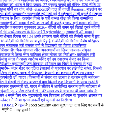
ारिश को लेकर आईएमडी का अपडेट
•
अरुणाचल पर चीन की ‘नाम बदलो’
ाजिश को भारत ने दिया जवाब, 27 प्रमुख जगहों की मैपिंग
•
E20 नीति पर
ाहुल गांधी का तंज, बोले- &apos;पूरी दाल ही काली है&apos;, माइलेज पर
्या बोली सरकार?
•
राष्ट्रपति श्रीमती मुर्मु ने महेश्वरी साड़ी बुनाई में उत्कृष्ट
ोगदान के लिए | खरगोन जिले के श्री कमल गौड़ को किया सम्मानित
ुख्यमंत्री डॉ. यादव ने श्री कमल को दी बधाई बुनकर श्री कमल को मिला
ाष्ट्रीय हथकरघा पुरस्कार-2026
•
बंदियों की समय पूर्व रिहाई दूसरे बंदियों
ो भी अच्छे आचरण के लिए करेगी प्रोत्साहित : मुख्यमंत्री डॉ. यादव |
्वाधीनता दिवस पर 124 अच्छे आचरण वाले बंदियों को मिलेगी सजा में छूट
18 बंदियों को मिलेगी समय पूर्व रिहाई, 6 बंदियों को मिलेगा विशेष परिहार
•
पर संचालक श्री बलवंत वर्मा ने विद्यालयों का किया आकस्मिक
िरीक्षण,शैक्षणिक गुणवत्ता और व्यवस्थाओं का लिया जायजा
•
संयुक्त
ंचालक ने किया नगर पालिका क्षेत्र नीमच का निरीक्षण
•
कलेक्टर श्री
िमांशु चंद्रा ने आयुष आरोग्य मंदिर एवं उप स्वास्थ्य केंद्र का किया
िरीक्षण
•
मुख्यमंत्री जन-विश्वास अभियान का जिले में मनासा से हुआ
ुभारंभ
•
जंतर-मंतर पर दलित ईसाइयों के प्रदर्शन पर हाईकोर्ट सख्त, दिल्ली
ुलिस से कहा- जल्द लें फैसला
•
किसानों का कल्याण ही हमारा लक्ष्य :
ुख्यमंत्री डॉ. यादव | किसानों से संवाद का उत्सव है बलराम कृषि महोत्सव
ेत में बोहनी से लेकर बाजार में दाम दिलाने तक किसानों के साथ खड़ी है
रकार मुख्यमंत्री डॉ. यादव ने सीहोर में आयोजित बलराम कृषि महोत्सव से
र्चुअली जु
•
राजेश ट्रेडर्स से 1.42 लाख रुपये मूल्य का घी जब्त, जांच के
िए 4 नमूने लिए गए
•
मुख्यमंत्री जन विश्वास अभियान के शुभारंभ अवसर पर
लेक्टर ने किया ग्राम ढाकनी एवं चुकनी का निरीक्षण
HOME
न्यूज़
Food Security खाद्य सुरक्षा दल द्वारा लिए गए सब्जी के
नमूने Oh my god 1