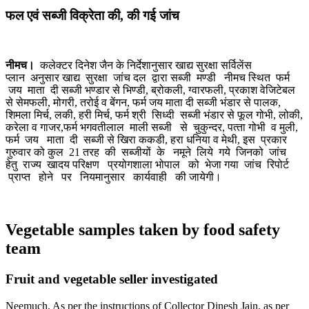
फल एवं सब्जी विक्रेता की, की गई जांच
नीमच।
कलेक्‍टर दिनेश जैन के निर्देशानुसार खाद्य सुरक्षा सर्विलेंस
प्‍लान अनुसार खाद्य सुरक्षा जांच दल द्वारा सब्‍जी मण्‍डी नीमच स्थित फर्म
जय माता दी सब्‍जी भण्‍डार से भिण्‍डी, ब्रोकली, ग्‍वारफली, प्रकाश वेजिटेबल
से सेमफली, मोगरी, तरोई व बेंगन, फर्म जय माता दी सब्‍जी भंडार से पालक,
शिमला मिर्च, लकी, हरी मिर्च, फर्म श्री सिध्‍दी सब्‍जी भंडार से फूल गोभी, लोकी,
करेला व गाजर,फर्म भगवतीलाल माली सब्‍जी से चुकुन्‍दर, पत्‍ता गोभी व मुली,
फर्म जय माता दी सब्‍जी से खिरा ककडी, हरा धनिया व मेथी, इस प्रकार
गुरुवार को कुल 21 तरह की सब्‍जीयों के नमूने लिये गये जिनको जांच
हेतु राज्‍य खादय परिक्षण प्रयोगशाला भोपाल को भेजा गया जांच रिपोर्ट
प्राप्‍त होने पर नियमानुसार कार्यवाही की जायेगी।
Vegetable samples taken by food safety
team
Fruit and vegetable seller investigated
Neemuch. As per the instructions of Collector Dinesh Jain, as per