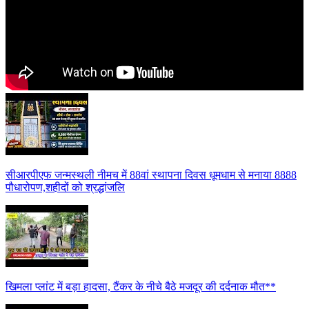
सीआरपीएफ जन्मस्थली नीमच में 88वां स्थापना दिवस धूमधाम से मनाया 8888
पौधारोपण,शहीदों को श्रद्धांजलि
खिमला प्लांट में बड़ा हादसा, टैंकर के नीचे बैठे मजदूर की दर्दनाक मौत**