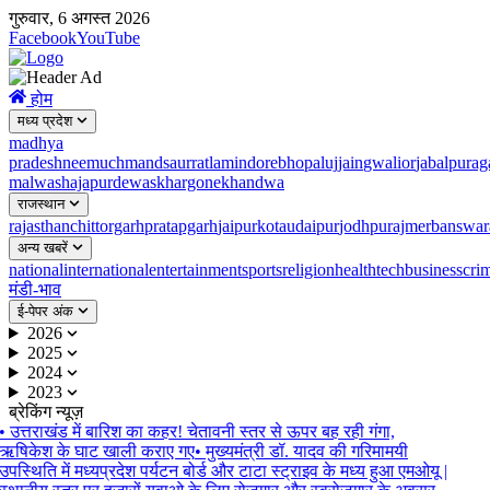
गुरुवार, 6 अगस्त 2026
Facebook
YouTube
होम
मध्य प्रदेश
madhya
pradesh
neemuch
mandsaur
ratlam
indore
bhopal
ujjain
gwalior
jabalpur
ag
malwa
shajapur
dewas
khargone
khandwa
राजस्थान
rajasthan
chittorgarh
pratapgarh
jaipur
kota
udaipur
jodhpur
ajmer
banswar
अन्य खबरें
national
international
entertainment
sports
religion
health
tech
business
cri
मंडी-भाव
ई-पेपर अंक
2026
2025
2024
2023
ब्रेकिंग न्यूज़
•
उत्तराखंड में बारिश का कहर! चेतावनी स्तर से ऊपर बह रही गंगा,
ऋषिकेश के घाट खाली कराए गए
•
मुख्यमंत्री डॉ. यादव की गरिमामयी
उपस्थिति में मध्यप्रदेश पर्यटन बोर्ड और टाटा स्ट्राइव के मध्य हुआ एमओयू |