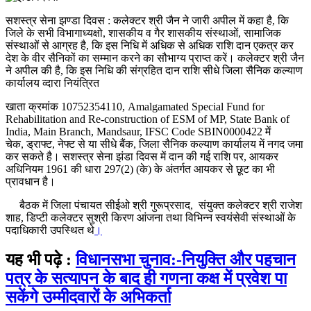
सशस्‍त्र सेना झण्‍डा दिवस : कलेक्‍टर श्री जैन ने जारी अपील में कहा है, कि
जिले के सभी विभागाध्‍यक्षो, शासकीय व गैर शासकीय संस्‍थाओं, सामाजिक
संस्‍थाओं से आग्रह है, कि इस निधि में अधिक से अधिक राशि दान एकत्र कर
देश के वीर सैनिकों का सम्‍मान करने का सौभाग्‍य प्राप्‍त करें। कलेक्‍टर श्री जैन
ने अपील की है, कि इस निधि की संग्रहित दान राशि सीधे जिला सैनिक कल्‍याण
कार्यालय व्‍दारा नियंत्रित
खाता क्रमांक 10752354110, Amalgamated Special Fund for
Rehabilitation and Re-construction of ESM of MP, State Bank of
India, Main Branch, Mandsaur, IFSC Code SBIN0000422 में
चेक, ड्राफ्ट, नेफ्ट से या सीधे बैंक, जिला सैनिक कल्‍याण कार्यालय में नगद जमा
कर सकते है। सशस्‍त्र सेना झंडा दिवस में दान की गई राशि पर, आयकर
अधिनियम 1961 की धारा 297(2) (के) के अंतर्गत आयकर से छूट का भी
प्रावधान है।
बैठक में जिला पंचायत सीईओ श्री गुरूप्रसाद, संयुक्‍त कलेक्‍टर श्री राजेश
शाह, डिप्‍टी कलेक्‍टर सुश्री किरण आंजना तथा विभिन्‍न स्‍वयंसेवी संस्‍थाओं के
पदाधिकारी उपस्थित थे
।
यह भी पढ़े :
विधानसभा चुनाव:-नियुक्ति और पहचान
पत्र के सत्‍यापन के बाद ही गणना कक्ष में प्रवेश पा
सकेंगे उम्‍मीदवारों के अभिकर्ता