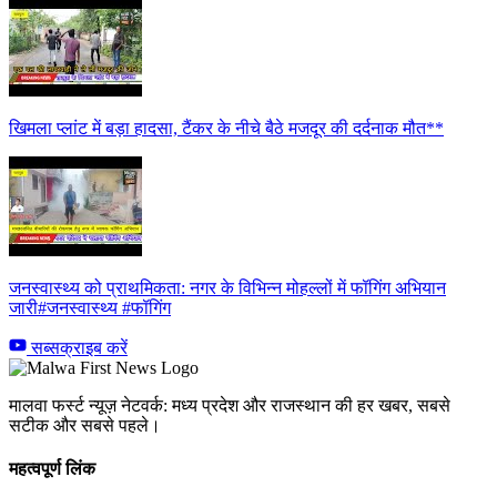
खिमला प्लांट में बड़ा हादसा, टैंकर के नीचे बैठे मजदूर की दर्दनाक मौत**
जनस्वास्थ्य को प्राथमिकता: नगर के विभिन्न मोहल्लों में फॉगिंग अभियान
जारी#जनस्वास्थ्य #फॉगिंग
सब्सक्राइब करें
मालवा फर्स्ट न्यूज़ नेटवर्क: मध्य प्रदेश और राजस्थान की हर खबर, सबसे
सटीक और सबसे पहले।
महत्वपूर्ण लिंक