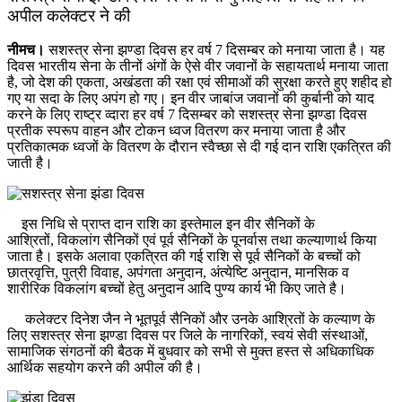
अपील कलेक्‍टर ने की
नीमच।
सशस्‍त्र सेना झण्‍डा दिवस हर वर्ष 7 दिसम्‍बर को मनाया जाता है। यह
दिवस भारतीय सेना के तीनों अंगों के ऐसे वीर जवानों के सहायतार्थ मनाया जाता
है, जो देश की एकता, अखंडता की रक्षा एवं सीमाओं की सुरक्षा करते हुए शहीद हो
गए या सदा के लिए अपंग हो गए। इन वीर जाबांज जवानों की कुर्बानी को याद
करने के लिए राष्‍ट्र व्‍दारा हर वर्ष 7 दिसम्‍बर को सशस्‍त्र सेना झण्‍डा दिवस
प्रतीक स्‍परूप वाहन और टोकन ध्‍वज वितरण कर मनाया जाता है और
प्रतिकात्‍मक ध्‍वजों के वितरण के दौरान स्‍वैच्‍छा से दी गई दान राशि एकत्रित की
जाती है।
इस निधि से प्राप्‍त दान राशि का इस्‍तेमाल इन वीर सैनिकों के
आश्रितों, विकलांग सैनिकों एवं पूर्व सैनिकों के पूनर्वास तथा कल्‍याणार्थ किया
जाता है। इसके अलावा एकत्रित की गई राशि से पूर्व सैनिकों के बच्‍चों को
छात्रवृत्ति, पुत्री विवाह, अपंगता अनुदान, अंत्‍येष्टि अनुदान, मानसिक व
शारीरिक विकलांग बच्‍चों हेतु अनुदान आदि पुण्‍य कार्य भी किए जाते है।
कलेक्‍टर दिनेश जैन ने भूतपूर्व सैनिकों और उनके आश्रितों के कल्‍याण के
लिए सशस्‍त्र सेना झण्‍डा दिवस पर जिले के नागरिकों, स्‍वयं सेवी संस्‍थाओं,
सामाजिक संगठनों की बैठक में बुधवार को सभी से मुक्‍त हस्‍त से अधिकाधिक
आर्थिक सहयोग करने की अपील की है।