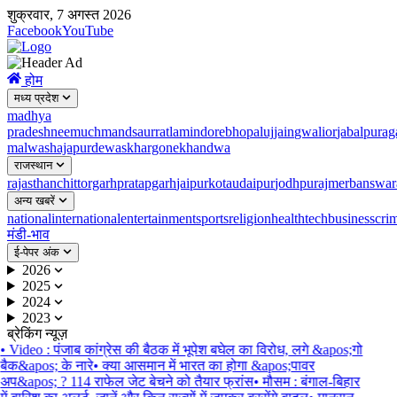
शुक्रवार, 7 अगस्त 2026
Facebook
YouTube
होम
मध्य प्रदेश
madhya
pradesh
neemuch
mandsaur
ratlam
indore
bhopal
ujjain
gwalior
jabalpur
ag
malwa
shajapur
dewas
khargone
khandwa
राजस्थान
rajasthan
chittorgarh
pratapgarh
jaipur
kota
udaipur
jodhpur
ajmer
banswar
अन्य खबरें
national
international
entertainment
sports
religion
health
tech
business
cri
मंडी-भाव
ई-पेपर अंक
2026
2025
2024
2023
ब्रेकिंग न्यूज़
•
Video : पंजाब कांग्रेस की बैठक में भूपेश बघेल का विरोध, लगे &apos;गो
बैक&apos; के नारे
•
क्या आसमान में भारत का होगा &apos;पावर
अप&apos; ? 114 राफेल जेट बेचने को तैयार फ्रांस
•
मौसम : बंगाल-बिहार