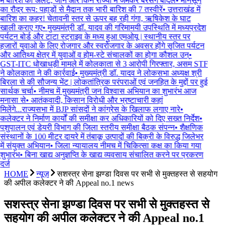
में बारिश का अलर्ट, जानें और किन राज्यों में जमकर बरसेंगे बादल
•
मानसून
का रौद्र रूप: पहाड़ों से मैदान तक भारी बारिश की 7 तस्वीरें
•
उत्तराखंड में
बारिश का कहर! चेतावनी स्तर से ऊपर बह रही गंगा, ऋषिकेश के घाट
खाली कराए गए
•
मुख्यमंत्री डॉ. यादव की गरिमामयी उपस्थिति में मध्यप्रदेश
पर्यटन बोर्ड और टाटा स्ट्राइव के मध्य हुआ एमओयू | स्थानीय स्तर पर
हजारों युवाओ के लिए रोजगार और स्वरोजगार के अवसर होंगे सृजित पर्यटन
और आतिथ्य क्षेत्र में युवाओं व होम-स्टे संचालकों का होगा कौशल उन्
•
GST-ITC धोखाधड़ी मामले में कोलकाता से 3 आरोपी गिरफ्तार, असम STF
ने कोलकाता ने की कार्रवाई
•
मुख्यमंत्री डॉ. यादव ने लोकसभा अध्यक्ष श्री
बिरला से की सौजन्य भेंट | लोकतांत्रिक परंपराओं एवं जनहित के मुद्दों पर हुई
सार्थक चर्चा
•
नीमच में मुख्यमंत्री जन विश्वास अभियान का शुभारंभ आज
मनासा से
•
आतंकवादी, किसान विरोधी और भ्रष्टाचारी कहां
मिलेंगे...राज्यसभा में BJP सांसदों ने कांग्रेस के खिलाफ लगाए नारे
•
कलेक्टर ने निर्माण कार्यों की समीक्षा कर अधिकारियों को दिए सख्त निर्देश
•
पशुपालन एवं डेयरी विभाग की जिला स्तरीय समीक्षा बैठक संपन्न
•
शैक्षणिक
संस्थानों के 100 मीटर दायरे में तंबाकू उत्पादों की बिक्री के विरुद्ध जिलेभर
में संयुक्त अभियान
•
जिला न्यायालय नीमच में चिकित्सा कक्ष का किया गया
शुभारंभ
•
बिना खाद्य अनुज्ञप्ति के खाद्य व्यवसाय संचालित करने पर प्रकरण
दर्ज
HOME
न्यूज़
सशस्‍त्र सेना झण्‍डा दिवस पर सभी से मुक्‍तहस्‍त से सहयोग
की अपील कलेक्‍टर ने की Appeal no.1 news
सशस्‍त्र सेना झण्‍डा दिवस पर सभी से मुक्‍तहस्‍त से
सहयोग की अपील कलेक्‍टर ने की Appeal no.1