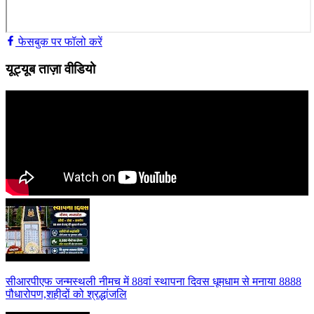
फेसबुक पर फॉलो करें
यूट्यूब ताज़ा वीडियो
सीआरपीएफ जन्मस्थली नीमच में 88वां स्थापना दिवस धूमधाम से मनाया 8888
पौधारोपण,शहीदों को श्रद्धांजलि