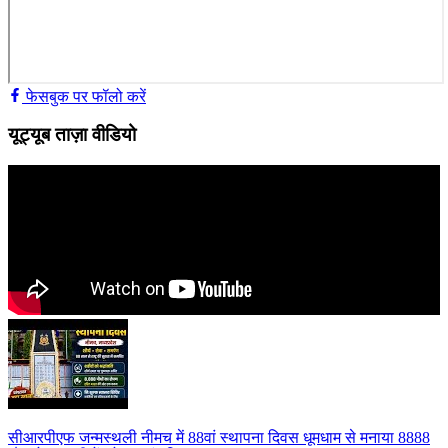
फेसबुक पर फॉलो करें
यूट्यूब ताज़ा वीडियो
सीआरपीएफ जन्मस्थली नीमच में 88वां स्थापना दिवस धूमधाम से मनाया 8888