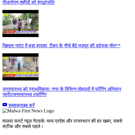
पौधारोपण,शहीदों को श्रद्धांजलि
खिमला प्लांट में बड़ा हादसा, टैंकर के नीचे बैठे मजदूर की दर्दनाक मौत**
जनस्वास्थ्य को प्राथमिकता: नगर के विभिन्न मोहल्लों में फॉगिंग अभियान
जारी#जनस्वास्थ्य #फॉगिंग
सब्सक्राइब करें
मालवा फर्स्ट न्यूज़ नेटवर्क: मध्य प्रदेश और राजस्थान की हर खबर, सबसे
सटीक और सबसे पहले।