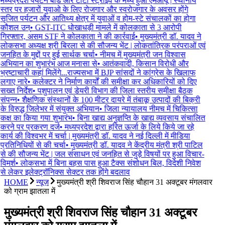
मध्यप्रदेश पर्यटन बोर्ड और टाटा स्ट्राइव के मध्य हुआ एमओयू | स्थानीय
स्तर पर हजारों युवाओ के लिए रोजगार और स्वरोजगार के अवसर होंगे
सृजित पर्यटन और आतिथ्य क्षेत्र में युवाओं व होम-स्टे संचालकों का होगा
कौशल उन्
•
GST-ITC धोखाधड़ी मामले में कोलकाता से 3 आरोपी
गिरफ्तार, असम STF ने कोलकाता ने की कार्रवाई
•
मुख्यमंत्री डॉ. यादव ने
लोकसभा अध्यक्ष श्री बिरला से की सौजन्य भेंट | लोकतांत्रिक परंपराओं एवं
जनहित के मुद्दों पर हुई सार्थक चर्चा
•
नीमच में मुख्यमंत्री जन विश्वास
अभियान का शुभारंभ आज मनासा से
•
आतंकवादी, किसान विरोधी और
भ्रष्टाचारी कहां मिलेंगे...राज्यसभा में BJP सांसदों ने कांग्रेस के खिलाफ
लगाए नारे
•
कलेक्टर ने निर्माण कार्यों की समीक्षा कर अधिकारियों को दिए
सख्त निर्देश
•
पशुपालन एवं डेयरी विभाग की जिला स्तरीय समीक्षा बैठक
संपन्न
•
शैक्षणिक संस्थानों के 100 मीटर दायरे में तंबाकू उत्पादों की बिक्री
के विरुद्ध जिलेभर में संयुक्त अभियान
•
जिला न्यायालय नीमच में चिकित्सा
कक्ष का किया गया शुभारंभ
•
बिना खाद्य अनुज्ञप्ति के खाद्य व्यवसाय संचालित
करने पर प्रकरण दर्ज
•
मध्यप्रदेश द्वारा हरित ऊर्जा के लिये किये जा रहे
कार्य की विश्वभर में चर्चा | मुख्यमंत्री डॉ. यादव ने नई दिल्ली में मीडिया
प्रतिनिधियों से की चर्चा
•
मुख्यमंत्री डॉ. यादव ने केंद्रीय मंत्री श्री पाटिल
से की सौजन्य भेंट | जल संसाधन एवं जनहित से जुड़े विषयों पर हुआ विचार-
विमर्श
•
लोकसभा में बिना बहस पास हुआ टैक्स संशोधन बिल, विदेशी निवेश
से लेकर इलेक्ट्रॉनिक्स सेक्टर तक होंगे बदलाव
HOME
न्यूज़
मुख्यमंत्री श्री शिवराज सिंह चौहान 31 अक्टूबर मंगलवार
को ग्राम झातला में
मुख्यमंत्री श्री शिवराज सिंह चौहान 31 अक्टूबर