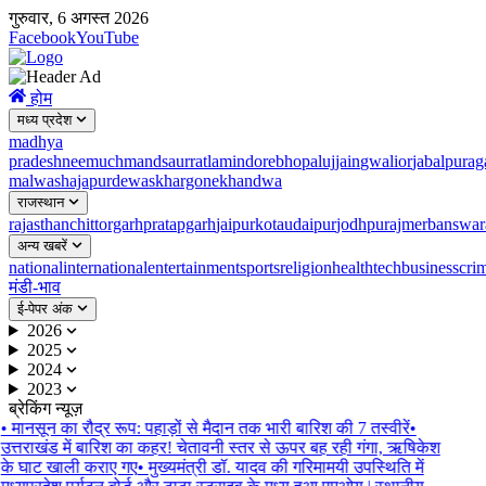
गुरुवार, 6 अगस्त 2026
Facebook
YouTube
होम
मध्य प्रदेश
madhya
pradesh
neemuch
mandsaur
ratlam
indore
bhopal
ujjain
gwalior
jabalpur
ag
malwa
shajapur
dewas
khargone
khandwa
राजस्थान
rajasthan
chittorgarh
pratapgarh
jaipur
kota
udaipur
jodhpur
ajmer
banswar
अन्य खबरें
national
international
entertainment
sports
religion
health
tech
business
cri
मंडी-भाव
ई-पेपर अंक
2026
2025
2024
2023
ब्रेकिंग न्यूज़
•
मानसून का रौद्र रूप: पहाड़ों से मैदान तक भारी बारिश की 7 तस्वीरें
•
उत्तराखंड में बारिश का कहर! चेतावनी स्तर से ऊपर बह रही गंगा, ऋषिकेश
के घाट खाली कराए गए
•
मुख्यमंत्री डॉ. यादव की गरिमामयी उपस्थिति में