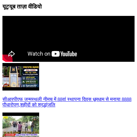
यूट्यूब ताज़ा वीडियो
सीआरपीएफ जन्मस्थली नीमच में 88वां स्थापना दिवस धूमधाम से मनाया 8888
पौधारोपण,शहीदों को श्रद्धांजलि