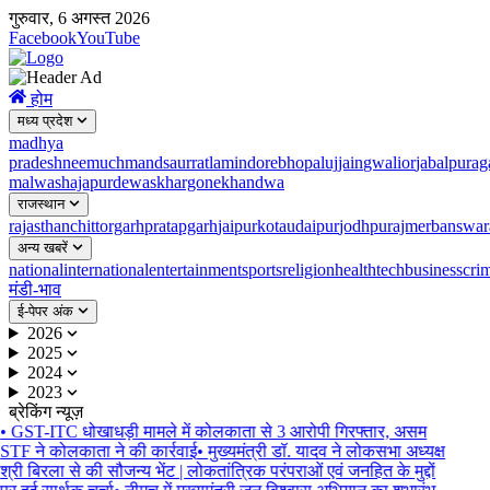
गुरुवार, 6 अगस्त 2026
Facebook
YouTube
होम
मध्य प्रदेश
madhya
pradesh
neemuch
mandsaur
ratlam
indore
bhopal
ujjain
gwalior
jabalpur
ag
malwa
shajapur
dewas
khargone
khandwa
राजस्थान
rajasthan
chittorgarh
pratapgarh
jaipur
kota
udaipur
jodhpur
ajmer
banswar
अन्य खबरें
national
international
entertainment
sports
religion
health
tech
business
cri
मंडी-भाव
ई-पेपर अंक
2026
2025
2024
2023
ब्रेकिंग न्यूज़
•
GST-ITC धोखाधड़ी मामले में कोलकाता से 3 आरोपी गिरफ्तार, असम
STF ने कोलकाता ने की कार्रवाई
•
मुख्यमंत्री डॉ. यादव ने लोकसभा अध्यक्ष
श्री बिरला से की सौजन्य भेंट | लोकतांत्रिक परंपराओं एवं जनहित के मुद्दों