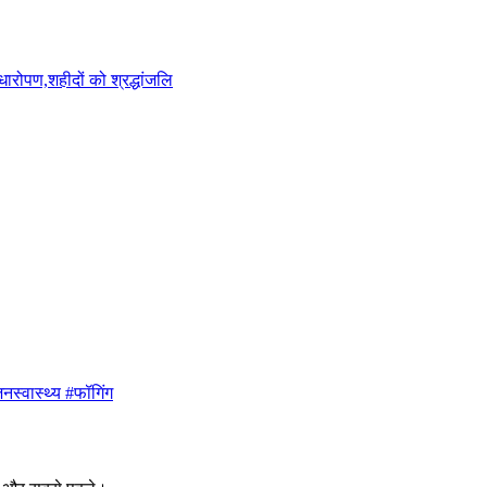
ारोपण,शहीदों को श्रद्धांजलि
नस्वास्थ्य #फॉगिंग