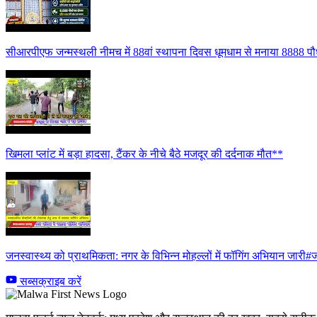
सीआरपीएफ जन्मस्थली नीमच में 88वां स्थापना दिवस धूमधाम से मनाया 8888 पौध
खिमला प्लांट में बड़ा हादसा, टैंकर के नीचे बैठे मजदूर की दर्दनाक मौत**
जनस्वास्थ्य को प्राथमिकता: नगर के विभिन्न मोहल्लों में फॉगिंग अभियान जारी#ज
सब्सक्राइब करें