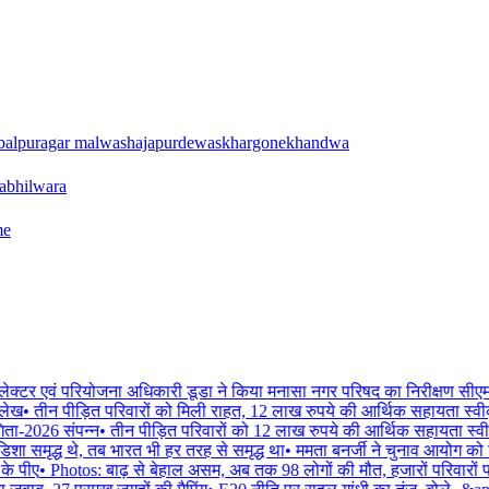
balpur
agar malwa
shajapur
dewas
khargone
khandwa
a
bhilwara
me
ेक्टर एवं परियोजना अधिकारी डूडा ने किया मनासा नगर परिषद का निरीक्षण सीए
लेख
•
तीन पीड़ित परिवारों को मिली राहत, 12 लाख रुपये की आर्थिक सहायता स्वीकृ
ता-2026 संपन्न
•
तीन पीड़ित परिवारों को 12 लाख रुपये की आर्थिक सहायता स्वी
 समृद्ध थे, तब भारत भी हर तरह से समृद्ध था
•
ममता बनर्जी ने चुनाव आयोग को फ
े पीए
•
Photos: बाढ़ से बेहाल असम, अब तक 98 लोगों की मौत, हजारों परिवारों 