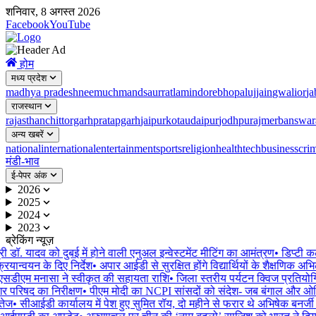
शनिवार, 8 अगस्त 2026
Facebook
YouTube
होम
मध्य प्रदेश
madhya pradesh
neemuch
mandsaur
ratlam
indore
bhopal
ujjain
gwalior
ja
राजस्थान
rajasthan
chittorgarh
pratapgarh
jaipur
kota
udaipur
jodhpur
ajmer
banswar
अन्य खबरें
national
international
entertainment
sports
religion
health
tech
business
cri
मंडी-भाव
ई-पेपर अंक
2026
2025
2024
2023
ब्रेकिंग न्यूज़
री डॉ. यादव को दुबई में होने वाली एनुअल इन्वेस्टमेंट मीटिंग का आमंत्रण
•
डिप्टी कल
ियान्वयन के दिए निर्देश
•
अपार आईडी से सुरक्षित होंगे विद्यार्थियों के शैक्षणिक अभि
 एसडीएम मनासा ने स्वीकृत की सहायता राशि
•
जिला स्तरीय पर्यटन क्विज प्रतियोगि
 परिषद का निरीक्षण
•
पीएम मोदी का NCPI सांसदों को संदेश- जब बंगाल और ओडिशा
ेज
•
सीआईडी ​​कार्यालय में पेश हुए सुमित रॉय, दो महीने से फरार थे अभिषेक बनर्जी क