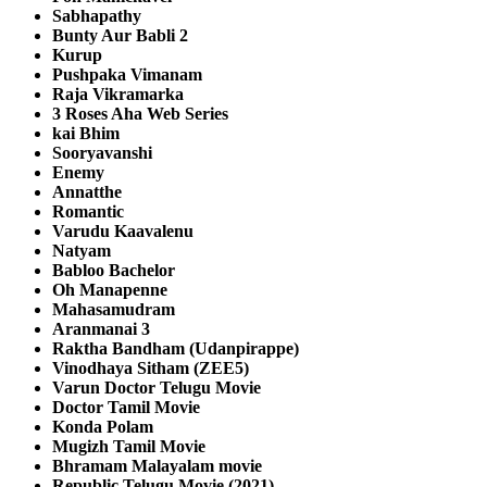
Sabhapathy
Bunty Aur Babli 2
Kurup
Pushpaka Vimanam
Raja Vikramarka
3 Roses Aha Web Series
kai Bhim
Sooryavanshi
Enemy
Annatthe
Romantic
Varudu Kaavalenu
Natyam
Babloo Bachelor
Oh Manapenne
Mahasamudram
Aranmanai 3
Raktha Bandham (Udanpirappe)
Vinodhaya Sitham (ZEE5)
Varun Doctor Telugu Movie
Doctor Tamil Movie
Konda Polam
Mugizh Tamil Movie
Bhramam Malayalam movie
Republic Telugu Movie (2021)