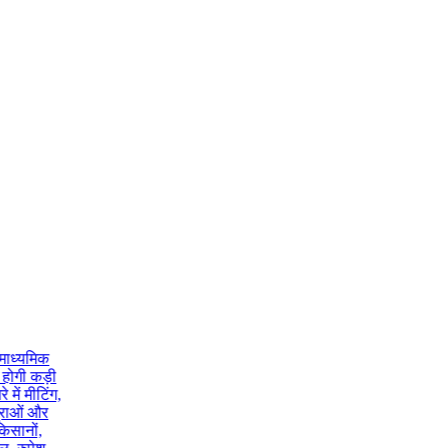
ध्यमिक
होगी कड़ी
ं मीटिंग,
राओं और
सानों,