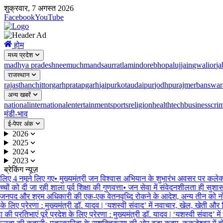
शुक्रवार, 7 अगस्त 2026
Facebook
YouTube
होम
मध्य प्रदेश
madhya pradesh
neemuch
mandsaur
ratlam
indore
bhopal
ujjain
gwalior
ja
राजस्थान
rajasthan
chittorgarh
pratapgarh
jaipur
kota
udaipur
jodhpur
ajmer
banswar
अन्य खबरें
national
international
entertainment
sports
religion
health
tech
business
cri
मंडी-भाव
ई-पेपर अंक
2026
2025
2024
2023
ब्रेकिंग न्यूज़
लिए 4 नमूने लिए गए
•
मुख्यमंत्री जन विश्वास अभियान के शुभारंभ अवसर पर कलेक्टर
ं को दी जा रही शाला पूर्व शिक्षा की गुणवत्ता
•
जन सेवा में संवेदनशीलता ही सुशासन
पद और श्रम अधिकारी की एक-एक वेतनवृध्दि रोकने के आदेश, अन्य तीन को नोटिस
के लिए प्रेरणा : मुख्यमंत्री डॉ. यादव | ‘यशस्वी संवाद’ में नवाचार, खेल, खेती और शिक
की प्रतिभाएं पूरे प्रदेश के लिए प्रेरणा : मुख्यमंत्री डॉ. यादव | ‘यशस्वी संवाद’ में 