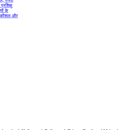
 रुपेश
शिक्षु
 के
 कौशल और