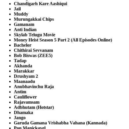
Chandigarh Kare Aashiqui
Jail
Muddy
Murungakkai Chips
Gamanam
Anti Indian
Skylab Telugu Movie
Money Heist Season 5 Part 2 (All Episodes Online)
Bachelor
Chithirai Sevvanam
Bob Biswas (ZEE5)
Tadap
Akhanda
Marakkar
Drushyam 2
Maanaadu
Anubhavinchu Raja
Antim
Cauliflower
Rajavamsam
Adbhutam (Hotstar)
Dhamaka
Jango
Garuda Gamana Vrishabha Vahana (Kannada)
Pon Manickavel