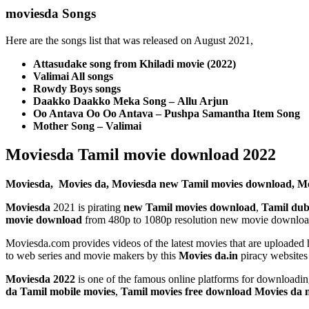
moviesda Songs
Here are the songs list that was released on August 2021,
Attasudake song from Khiladi movie (2022)
Valimai All songs
Rowdy Boys songs
Daakko Daakko Meka Song – Allu Arjun
Oo Antava Oo Oo Antava – Pushpa Samantha Item Song
Mother Song – Valimai
Moviesda Tamil movie download 2022
Moviesda, Movies da, Moviesda new
Tamil movies download, Mo
Moviesda
2021 is pirating
new
Tamil movies download
,
Tamil dub
movie download
from 480p to 1080p resolution new movie download,
Moviesda.com provides videos of the latest movies that are uploaded 
to web series and movie makers by this
Movies da.in
piracy websites
Moviesda 2022
is one of the famous online platforms for downlo
da
Tamil mobile movies
,
Tamil movies free download Movies da 