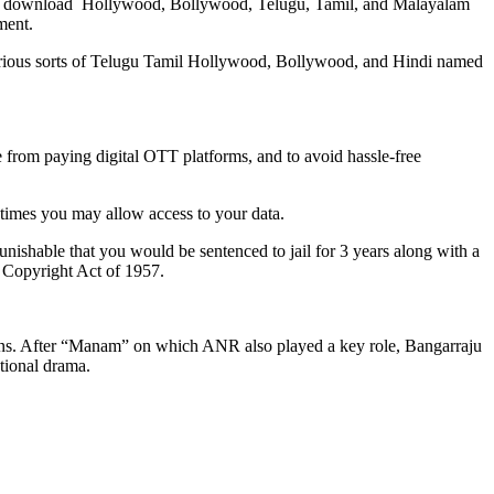
s to download Hollywood, Bollywood, Telugu, Tamil, and Malayalam
ment.
 various sorts of Telugu Tamil Hollywood, Bollywood, and Hindi named
pe from paying digital OTT platforms, and to avoid hassle-free
etimes you may allow access to your data.
punishable that you would be sentenced to jail for 3 years along with a
n Copyright Act of 1957.
ens. After “Manam” on which ANR also played a key role, Bangarraju
tional drama.