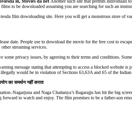
viesda in, Movies da net
Another such site that permits individual
ilms to be downloaded assuming you are searching for such an instru
viesda film downloading site. Here you will get a monstrous store of
elease date. People use to download the movie for the free cost to esca
 other streaming services.
ave some privacy issues, by agreeing to their terms and conditions. Som
 warning message stating that attempting to access a blocked website is 
llegally would be in violation of Sections 63,63A and 65 of the India
ोग का समर्थन नहीं करता
nation–Nagarjuna and Naga Chaitanya’s Bagarajju has hit the big scre
ng forward to watch and enjoy. The film promises to be a father-son emo