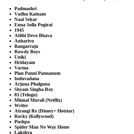
Padmashri
Vadhu Katnam
Naai Sekar
Enna Solla Pogirai
1945
Atithi Devo Bhava
Anbarivu
Bangarraju
Rowdy Boys
Uniki
Hridayam
Varma
Plan Panni Pannanum
Induvadana
Arjuna Phalguna
Shyam Singha Roy
83 (Telugu)
Minnal Murali (Netflix)
Writer
Atrangi Re (Disney+ Hotstar)
Rocky (Kollywood)
Pushpa
Spider Man No Way Home
Lakshya