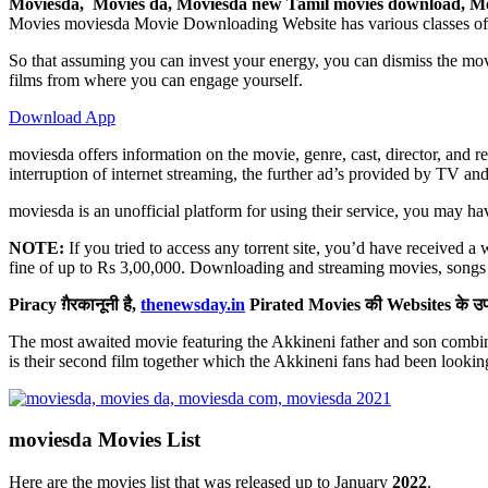
Moviesda, Movies da, Moviesda new
Tamil movies download, Mo
Movies moviesda Movie Downloading Website has various classes of f
So that assuming you can invest your energy, you can dismiss the mo
films from where you can engage yourself.
Download App
moviesda offers information on the movie, genre, cast, director, and r
interruption of internet streaming, the further ad’s provided by TV and
moviesda is an unofficial platform for using their service, you may h
NOTE:
If you tried to access any torrent site, you’d have received a
fine of up to Rs 3,00,000. Downloading and streaming movies, songs i
Piracy ग़ैरकानूनी है,
thenewsday.in
Pirated Movies की Websites के उपय
The most awaited movie featuring the Akkineni father and son combi
is their second film together which the Akkineni fans had been looki
moviesda Movies List
Here are the movies list that was released up to January
2022
,