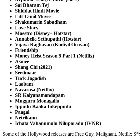
Sai Dharam Tej
Shiddat Hindi Movie
Lift Tamil Movie
Sivakumarin Sabadham
Love Story
Maestro (Disney+ Hotstar)
Annabelle Sethupathi (Hotstar)
Vijaya Raghavan (Kodiyil Oruvan)
Friendship
Money Heist Season 5 Part 1 (Netflix)
Asmee
Shang Chi (2021)
Seetimaar
Tuck Jagadish
Laabam
Navarasa (Netflix)
SR Kalyanamandapam
Mugguru Monagallu
Ippudu Kaaka Inkeppudu
Paagal
Netrikann
Ichata Vahanumulu Niluparadu (IVNR)
Some of the Hollywood releases are Free Guy, Malignant, Netflix S*