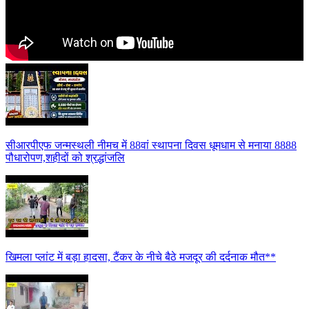
सीआरपीएफ जन्मस्थली नीमच में 88वां स्थापना दिवस धूमधाम से मनाया 8888
पौधारोपण,शहीदों को श्रद्धांजलि
खिमला प्लांट में बड़ा हादसा, टैंकर के नीचे बैठे मजदूर की दर्दनाक मौत**