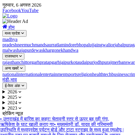
गुरुवार, 6 अगस्त 2026
Facebook
YouTube
होम
मध्य प्रदेश
madhya
pradesh
neemuch
mandsaur
ratlam
indore
bhopal
ujjain
gwalior
jabalpur
ag
malwa
shajapur
dewas
khargone
khandwa
राजस्थान
rajasthan
chittorgarh
pratapgarh
jaipur
kota
udaipur
jodhpur
ajmer
banswar
अन्य खबरें
national
international
entertainment
sports
religion
health
tech
business
cri
मंडी-भाव
ई-पेपर अंक
2026
2025
2024
2023
ब्रेकिंग न्यूज़
•
उत्तराखंड में बारिश का कहर! चेतावनी स्तर से ऊपर बह रही गंगा,
ऋषिकेश के घाट खाली कराए गए
•
मुख्यमंत्री डॉ. यादव की गरिमामयी
उपस्थिति में मध्यप्रदेश पर्यटन बोर्ड और टाटा स्ट्राइव के मध्य हुआ एमओयू |