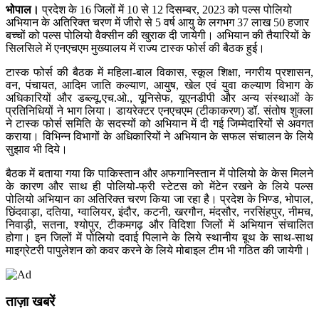
भोपाल
।
प्रदेश के 16 जिलों में 10 से 12 दिसम्बर, 2023 को पल्स पोलियो
अभियान के अतिरिक्त चरण में जीरो से 5 वर्ष आयु के लगभग 37 लाख 50 हजार
बच्चों को पल्स पोलियो वैक्सीन की खुराक दी जायेगी। अभियान की तैयारियों के
सिलसिले में एनएचएम मुख्यालय में राज्य टास्क फोर्स की बैठक हुई।
टास्क फोर्स की बैठक में महिला-बाल विकास, स्कूल शिक्षा, नगरीय प्रशासन,
वन, पंचायत, आदिम जाति कल्याण, आयुष, खेल एवं युवा कल्याण विभाग के
अधिकारियों और डब्ल्यू.एच.ओ., यूनिसेफ, यूएनडीपी और अन्य संस्थाओं के
प्रतिनिधियों ने भाग लिया। डायरेक्टर एनएचएम (टीकाकरण) डॉ. संतोष शुक्ला
ने टास्क फोर्स समिति के सदस्यों को अभियान में दी गई जिम्मेदारियों से अवगत
कराया। विभिन्न विभागों के अधिकारियों ने अभियान के सफल संचालन के लिये
सुझाव भी दिये।
बैठक में बताया गया कि पाकिस्तान और अफगानिस्तान में पोलियो के केस मिलने
के कारण और साथ ही पोलियो-फ्री स्टेटस को मेंटेन रखने के लिये पल्स
पोलियो अभियान का अतिरिक्त चरण किया जा रहा है। प्रदेश के भिण्ड, भोपाल,
छिंदवाड़ा, दतिया, ग्वालियर, इंदौर, कटनी, खरगौन, मंदसौर, नरसिंहपुर, नीमच,
निवाड़ी, सतना, श्योपुर, टीकमगढ़ और विदिशा जिलों में अभियान संचालित
होगा। इन जिलों में पोलियो दवाई पिलाने के लिये स्थानीय बूथ के साथ-साथ
माइग्रेटरी पापुलेशन को कवर करने के लिये मोबाइल टीम भी गठित की जायेगी।
ताज़ा खबरें