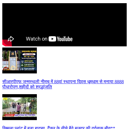
सीआरपीएफ जन्मस्थली नीमच में 88वां स्थापना दिवस धूमधाम से मनाया 8888
पौधारोपण,शहीदों को श्रद्धांजलि
खिमला प्लांट में बड़ा हादसा, टैंकर के नीचे बैठे मजदूर की दर्दनाक मौत**