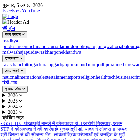
गुरुवार, 6 अगस्त 2026
Facebook
YouTube
होम
मध्य प्रदेश
madhya
pradesh
neemuch
mandsaur
ratlam
indore
bhopal
ujjain
gwalior
jabalpur
ag
malwa
shajapur
dewas
khargone
khandwa
राजस्थान
rajasthan
chittorgarh
pratapgarh
jaipur
kota
udaipur
jodhpur
ajmer
banswar
अन्य खबरें
national
international
entertainment
sports
religion
health
tech
business
cri
मंडी-भाव
ई-पेपर अंक
2026
2025
2024
2023
ब्रेकिंग न्यूज़
•
GST-ITC धोखाधड़ी मामले में कोलकाता से 3 आरोपी गिरफ्तार, असम
STF ने कोलकाता ने की कार्रवाई
•
मुख्यमंत्री डॉ. यादव ने लोकसभा अध्यक्ष
श्री बिरला से की सौजन्य भेंट | लोकतांत्रिक परंपराओं एवं जनहित के मुद्दों