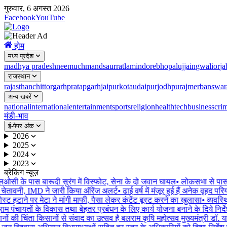
गुरुवार, 6 अगस्त 2026
Facebook
YouTube
होम
मध्य प्रदेश
madhya pradesh
neemuch
mandsaur
ratlam
indore
bhopal
ujjain
gwalior
ja
राजस्थान
rajasthan
chittorgarh
pratapgarh
jaipur
kota
udaipur
jodhpur
ajmer
banswar
अन्य खबरें
national
international
entertainment
sports
religion
health
tech
business
cri
मंडी-भाव
ई-पेपर अंक
2026
2025
2024
2023
ब्रेकिंग न्यूज़
एलओसी के पास बारूदी सुरंग में विस्फोट, सेना के दो जवान घायल
•
लोकसभा से पास हु
ेतावनी, IMD ने जारी किया ऑरेंज अलर्ट
•
ढाई वर्ष में मंजूर हुई हैं अनेक वृहद परि
ट हटाने पर मेटा ने मांगी माफी, पैसा लेकर कंटेंट बूस्ट करने का खुलासा
•
व्यवस्थि
राम पंचायतों के विकास तथा बेहतर प्रबंधन के लिए कार्य योजना बनाने के दिये निर्देश
ों की चिंता किसानों से संवाद का उत्सव है बलराम कृषि महोत्सव मुख्यमंत्री डॉ. य