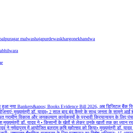
balpur
agar malwa
shajapur
dewas
khargone
khandwa
a
bhilwara
me
आ नया Bankers&apos; Books Evidence Bill 2026, अब डिजिटल बैंक रिकॉर्ड भी 
योजनाएं: मुख्यमंत्री डॉ. यादव
•
2 साल बाद बंद कैमरे के साथ जनता के सामने आईं शेख
त ग्रामीण विकास और जनकल्याण कार्यक्रमों के प्रभावी क्रियान्वयन के लिए पंचा
 मुख्यमंत्री डॉ. यादव ने
•
किसानों के खेतों से लेकर उनके खातों तक का ध्यान रख र
ादव ने नर्मदापुरम में आयोजित बलराम कृषि महोत्सव को किया
•
मुख्यमंत्री डॉ. याद