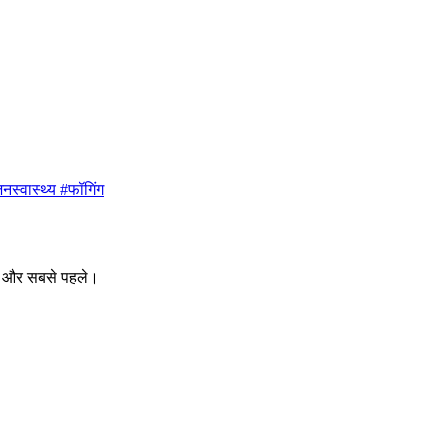
नस्वास्थ्य #फॉगिंग
ीक और सबसे पहले।