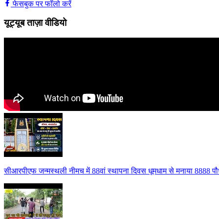
फेसबुक पर फॉलो करें
यूट्यूब ताज़ा वीडियो
सीआरपीएफ जन्मस्थली नीमच में 88वां स्थापना दिवस धूमधाम से मनाया 8888 पौध