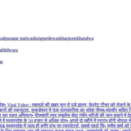
balpur
agar malwa
shajapur
dewas
khargone
khandwa
a
bhilwara
me
श
•
Viral Video : तबादले की खबर सुन रो पड़े छात्र, फेवरेट टीचर को रोकने के 
रों की एकजुटता, कुकड़ेश्वर में गूंजा पत्रकारिता का संदेश नीमच-मंदसौर सहित जि
 रहा राहत अभियान
•
पीएमश्री एयर एम्बुलेंस सेवा गंभीर मरीजों की जान बचाने में द
ने में मध्यप्रदेश के 50 हजार से अधिक यात्
•
अगले दो महीने में प्रारंभ होगी भोपाल स
 मध्यप्रदेश में जल्द ही बनेंगे पांच नए एयरपोर्ट्स, सबसे पहले सिं
•
मनीष शर्मा को मि