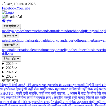
सोमवार, 10 अगस्त 2026
Facebook
YouTube
होम
मध्य प्रदेश
madhya pradesh
neemuch
mandsaur
ratlam
indore
bhopal
ujjain
gwalior
ja
राजस्थान
rajasthan
chittorgarh
pratapgarh
jaipur
kota
udaipur
jodhpur
ajmer
banswar
अन्य खबरें
national
international
entertainment
sports
religion
health
tech
business
cri
मंडी-भाव
ई-पेपर अंक
2026
2025
2024
2023
ब्रेकिंग न्यूज़
िहार में येलो अलर्ट, 15 अगस्त तक झारखंड के अलावा इन राज्यों में होगी भारी बारि
 इस्तेमाल देख हंसी नहीं रोक पाएंगे आप
•
मूसलाधार बारिश भी नहीं रोक पाई पत्रका
HOTO : कहीं डूबी सड़कें, कहीं नाव बनी सहारा… असम में बाढ़ के बीच ऐसे चल
 नए एयरपोर्ट निर्माण कार्य में प्रगति लाएं : केंद्रीय मंत्री श्री नायडू पिछले छह मही
ाल में देश में 100 नए एयरपोर्ट बनाएंगे : केंद्रीय नागरिक उड्डयन मंत्री श्री नायडू