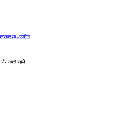
नस्वास्थ्य #फॉगिंग
ीक और सबसे पहले।