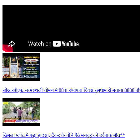
सीआरपीएफ जन्मस्थली नीमच में 88वां स्थापना दिवस धूमधाम से मनाया 8888 पौध
खिमला प्लांट में बड़ा हादसा, टैंकर के नीचे बैठे मजदूर की दर्दनाक मौत**