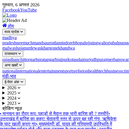
गुरुवार, 6 अगस्त 2026
Facebook
YouTube
होम
मध्य प्रदेश
madhya
pradesh
neemuch
mandsaur
ratlam
indore
bhopal
ujjain
gwalior
jabalpur
ag
malwa
shajapur
dewas
khargone
khandwa
राजस्थान
rajasthan
chittorgarh
pratapgarh
jaipur
kota
udaipur
jodhpur
ajmer
banswar
अन्य खबरें
national
international
entertainment
sports
religion
health
tech
business
cri
मंडी-भाव
ई-पेपर अंक
2026
2025
2024
2023
ब्रेकिंग न्यूज़
•
मानसून का रौद्र रूप: पहाड़ों से मैदान तक भारी बारिश की 7 तस्वीरें
•
उत्तराखंड में बारिश का कहर! चेतावनी स्तर से ऊपर बह रही गंगा, ऋषिकेश
के घाट खाली कराए गए
•
मुख्यमंत्री डॉ. यादव की गरिमामयी उपस्थिति में