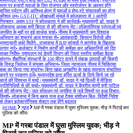
मध्यप्रदेश पर्यटन बोर्ड और टाटा स्ट्राइव के मध्य हुआ एमओयू | स्थानीय
स्तर पर हजारों युवाओ के लिए रोजगार और स्वरोजगार के अवसर होंगे
सृजित पर्यटन और आतिथ्य क्षेत्र में युवाओं व होम-स्टे संचालकों का होगा
कौशल उन्
•
GST-ITC धोखाधड़ी मामले में कोलकाता से 3 आरोपी
गिरफ्तार, असम STF ने कोलकाता ने की कार्रवाई
•
मुख्यमंत्री डॉ. यादव ने
लोकसभा अध्यक्ष श्री बिरला से की सौजन्य भेंट | लोकतांत्रिक परंपराओं एवं
जनहित के मुद्दों पर हुई सार्थक चर्चा
•
नीमच में मुख्यमंत्री जन विश्वास
अभियान का शुभारंभ आज मनासा से
•
आतंकवादी, किसान विरोधी और
भ्रष्टाचारी कहां मिलेंगे...राज्यसभा में BJP सांसदों ने कांग्रेस के खिलाफ
लगाए नारे
•
कलेक्टर ने निर्माण कार्यों की समीक्षा कर अधिकारियों को दिए
सख्त निर्देश
•
पशुपालन एवं डेयरी विभाग की जिला स्तरीय समीक्षा बैठक
संपन्न
•
शैक्षणिक संस्थानों के 100 मीटर दायरे में तंबाकू उत्पादों की बिक्री
के विरुद्ध जिलेभर में संयुक्त अभियान
•
जिला न्यायालय नीमच में चिकित्सा
कक्ष का किया गया शुभारंभ
•
बिना खाद्य अनुज्ञप्ति के खाद्य व्यवसाय संचालित
करने पर प्रकरण दर्ज
•
मध्यप्रदेश द्वारा हरित ऊर्जा के लिये किये जा रहे
कार्य की विश्वभर में चर्चा | मुख्यमंत्री डॉ. यादव ने नई दिल्ली में मीडिया
प्रतिनिधियों से की चर्चा
•
मुख्यमंत्री डॉ. यादव ने केंद्रीय मंत्री श्री पाटिल
से की सौजन्य भेंट | जल संसाधन एवं जनहित से जुड़े विषयों पर हुआ विचार-
विमर्श
•
लोकसभा में बिना बहस पास हुआ टैक्स संशोधन बिल, विदेशी निवेश
से लेकर इलेक्ट्रॉनिक्स सेक्टर तक होंगे बदलाव
HOME
न्यूज़
MP में गरबा पंडाल में घुसा मुस्लिम युवक; भीड़ ने पिटाई कर
पुलिस को सौंपा
MP में गरबा पंडाल में घुसा मुस्लिम युवक; भीड़ ने