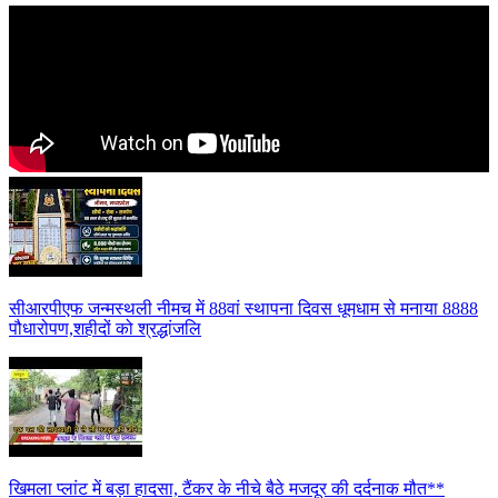
सीआरपीएफ जन्मस्थली नीमच में 88वां स्थापना दिवस धूमधाम से मनाया 8888
पौधारोपण,शहीदों को श्रद्धांजलि
खिमला प्लांट में बड़ा हादसा, टैंकर के नीचे बैठे मजदूर की दर्दनाक मौत**