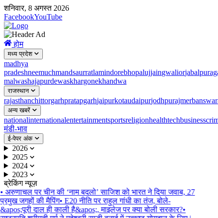
शनिवार, 8 अगस्त 2026
Facebook
YouTube
होम
मध्य प्रदेश
madhya
pradesh
neemuch
mandsaur
ratlam
indore
bhopal
ujjain
gwalior
jabalpur
ag
malwa
shajapur
dewas
khargone
khandwa
राजस्थान
rajasthan
chittorgarh
pratapgarh
jaipur
kota
udaipur
jodhpur
ajmer
banswar
अन्य खबरें
national
international
entertainment
sports
religion
health
tech
business
cri
मंडी-भाव
ई-पेपर अंक
2026
2025
2024
2023
ब्रेकिंग न्यूज़
•
अरुणाचल पर चीन की ‘नाम बदलो’ साजिश को भारत ने दिया जवाब, 27
प्रमुख जगहों की मैपिंग
•
E20 नीति पर राहुल गांधी का तंज, बोले-
&apos;पूरी दाल ही काली है&apos;, माइलेज पर क्या बोली सरकार?
•