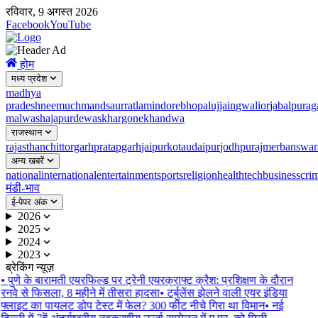
रविवार, 9 अगस्त 2026
Facebook
YouTube
होम
मध्य प्रदेश
madhya
pradesh
neemuch
mandsaur
ratlam
indore
bhopal
ujjain
gwalior
jabalpur
ag
malwa
shajapur
dewas
khargone
khandwa
राजस्थान
rajasthan
chittorgarh
pratapgarh
jaipur
kota
udaipur
jodhpur
ajmer
banswar
अन्य खबरें
national
international
entertainment
sports
religion
health
tech
business
cri
मंडी-भाव
ई-पेपर अंक
2026
2025
2024
2023
ब्रेकिंग न्यूज़
•
पुणे के बारामती एयरफिल्ड पर ट्रेनी एयरक्राफ्ट क्रैश: प्रशिक्षण के दौरान
रनवे से फिसला, 8 महीने में तीसरा हादसा
•
टर्बुलेंस झेलने वाली एयर इंडिया
फ्लाइट का पायलट डोप टेस्ट में फेल? 300 फीट नीचे गिरा था विमान
•
नई