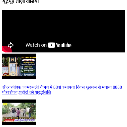
यूट्यूब ताज़ा वीडियो
सीआरपीएफ जन्मस्थली नीमच में 88वां स्थापना दिवस धूमधाम से मनाया 8888
पौधारोपण,शहीदों को श्रद्धांजलि