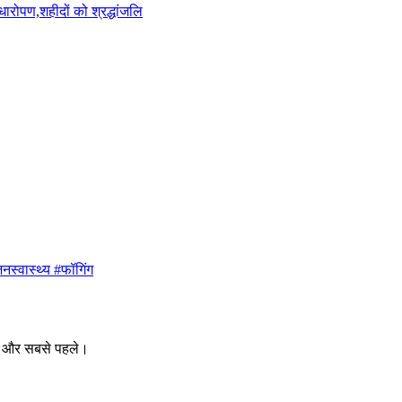
ारोपण,शहीदों को श्रद्धांजलि
नस्वास्थ्य #फॉगिंग
ीक और सबसे पहले।