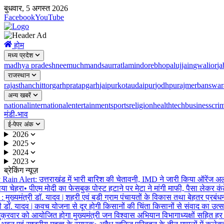
बुधवार, 5 अगस्त 2026
Facebook
YouTube
होम
मध्य प्रदेश
madhya pradesh
neemuch
mandsaur
ratlam
indore
bhopal
ujjain
gwalior
ja
राजस्थान
rajasthan
chittorgarh
pratapgarh
jaipur
kota
udaipur
jodhpur
ajmer
banswar
अन्य खबरें
national
international
entertainment
sports
religion
health
tech
business
cri
मंडी-भाव
ई-पेपर अंक
2026
2025
2024
2023
ब्रेकिंग न्यूज़
in Alert: उत्तराखंड में भारी बारिश की चेतावनी, IMD ने जारी किया ऑरेंज अलर
ा चेहरा
•
पीएम मोदी का फेसबुक पोस्ट हटाने पर मेटा ने मांगी माफी, पैसा लेकर कंट
ुख्यमंत्री डॉ. यादव | शहरी एवं बड़ी ग्राम पंचायतों के विकास तथा बेहतर प्रबंधन के
ी डॉ. यादव | कवच योजना से दूर होगी किसानों की चिंता किसानों से संवाद का उत्सव
्रवार को आयोजित होगा मुख्यमंत्री जन विश्वास अभियान विभागाध्यक्षों सहित हर स्