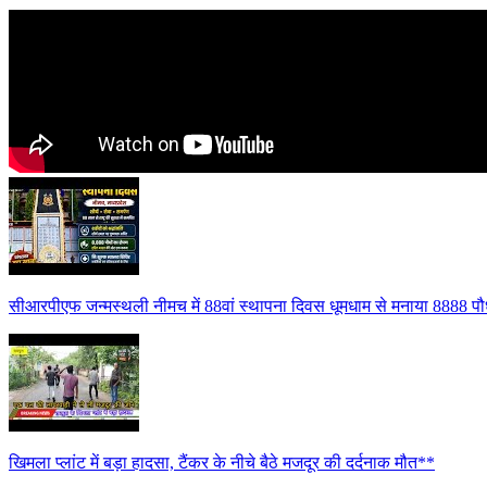
सीआरपीएफ जन्मस्थली नीमच में 88वां स्थापना दिवस धूमधाम से मनाया 8888 पौध
खिमला प्लांट में बड़ा हादसा, टैंकर के नीचे बैठे मजदूर की दर्दनाक मौत**