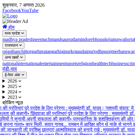
शुक्रवार, 7 अगस्त 2026
Facebook
YouTube
होम
मध्य प्रदेश
madhya pradesh
neemuch
mandsaur
ratlam
indore
bhopal
ujjain
gwalior
ja
राजस्थान
rajasthan
chittorgarh
pratapgarh
jaipur
kota
udaipur
jodhpur
ajmer
banswar
अन्य खबरें
national
international
entertainment
sports
religion
health
tech
business
cri
मंडी-भाव
ई-पेपर अंक
2026
2025
2024
2023
ब्रेकिंग न्यूज़
 की प्रतिभाएं पूरे प्रदेश के लिए प्रेरणा : मुख्यमंत्री डॉ. यादव | ‘यशस्वी संवाद’ मे
ता की कहानी
•
छिंदवाड़ा की प्रतिभाएं पूरे प्रदेश के लिए प्रेरणा : मुख्यमंत्री डॉ
यमियों ने सुनायी अपनी सफलता की कहानी
•
पत्रकारिता के सशक्तिकरण की ओर बड़ा
े करना गलत
•
कार मिली, सवार गायब... रामबन में आखिर कौन थे नाके से भागने वाल
 जानकारी ली प्रशिक्षु छात्राएं आत्मविश्वास को बनाये रखे : मुख्यमंत्री डॉ. यादव