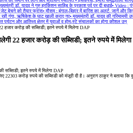
मकाज को जमीन पर लाने और सुशासन स्थापित
•
हथकरघा, हमारी समृद्धशाली सांस्
ख्यमंत्री डॉ. यादव ने गुरु हरकिशन साहिब के प्रकाश पर्व पर दी बधाई
•
Video : पंज
 बेचने को तैयार फ्रांस
•
मौसम : बंगाल-बिहार में बारिश का अलर्ट, जानें और किन र
 रही गंगा, ऋषिकेश के घाट खाली कराए गए
•
मुख्यमंत्री डॉ. यादव की गरिमामयी उपस्
र्यटन और आतिथ्य क्षेत्र में युवाओं व होम-स्टे संचालकों का होगा कौशल उन्
22 हजार करोड़ की सब्सिडी; इतने रुपये में मिलेगा DAP
िलेगी 22 हजार करोड़ की सब्सिडी; इतने रुपये में मिले
के लिए 22303 करोड़ रुपये की सब्सिडी को मंजूरी दी है। अनुराग ठाकुर ने बताया क