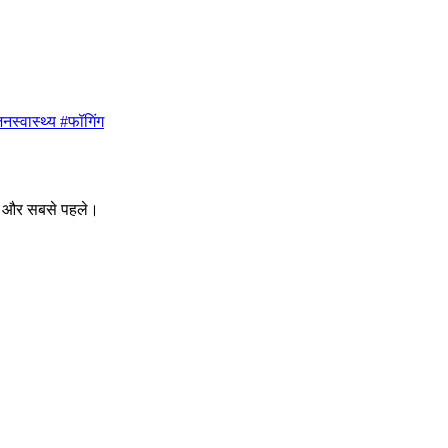
नस्वास्थ्य #फॉगिंग
ीक और सबसे पहले।