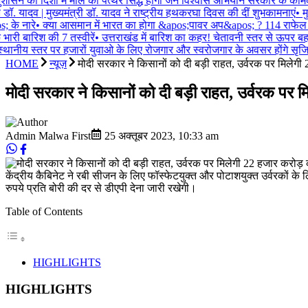
ासन की दिशा में मील का पत्थर सिद्ध होगा जन विश्वास अभियान सरकार के का
ी डॉ. यादव | मुख्यमंत्री डॉ. यादव ने राष्ट्रीय हथकरघा दिवस की दीं शुभकामनाएं
•
मु
 के नारे
•
क्या आसमान में भारत का होगा &apos;पावर अप&apos; ? 114 राफेल जेट
ारी बारिश की 7 तस्वीरें
•
उत्तराखंड में बारिश का कहर! चेतावनी स्तर से ऊपर बह
थानीय स्तर पर हजारों युवाओ के लिए रोजगार और स्वरोजगार के अवसर होंगे सृजित प
HOME
न्यूज़
मोदी सरकार ने किसानों को दी बड़ी राहत, उर्वरक पर मिलेगी 
मोदी सरकार ने किसानों को दी बड़ी राहत, उर्वरक पर म
Admin Malwa First
25 अक्तूबर 2023
,
10:33 am
केंद्रीय कैबिनेट ने रबी सीजन के लिए फॉस्‍फेटयुक्‍त और पोटाशयुक्‍त उर्वरकों 
रुपये प्रति बोरी की दर से डीएपी देना जारी रखेगी।
Table of Contents
HIGHLIGHTS
HIGHLIGHTS